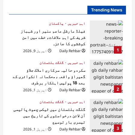
Trending News
اہم خبریں
پاکستان
فیلڈ مارشل عاصم منیر اور شہباز
شریف کی اہم ملاقات، خطے میں امن
کوششوں کا جائزہ
1
Daily Rehbar
اپریل 9, 2026
اہم خبریں
گلگت بلتستان
سکردو حالیہ سرکاری املاک جلاؤ
گھیراؤ واقعہ،محکمانہ انکوائری کے
بعد 18 پولیس اہلکار برطرف
2
Daily Rehbar
اپریل 1, 2026
اہم خبریں
گلگت بلتستان
گلگت بلتستان میں ٹیکس چھوٹ پالیسی
آن لائن درخواستوں کی تاریخ میں
تیسری بار توسیع
3
Daily Rehbar
اپریل 1, 2026