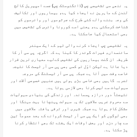
یہ ننھی سی تشخیصی چپ (ڈائگنوسٹک چپ) جسے امپیریل کالج
لندن کے ماہرین نے ایجاد کیا ہے، بیماریوں اور تکالیف
کی وجہ بننے والے کئی طرح کے جرثوموں اور وائرسوں کو
شناخت کرسکتی ہے، یعنی اسے کورونا وائرس کی تشخیص میں
بھی استعمال کیا جاسکتا ہے۔
یہ تشخیصی چپ ایجاد کرنے والی ٹیم کے ایک سینئر
سائنسداں، فیرات گوئدر کا کہنا ہے کہ اگرچہ پی سی آر کا
طریقہ ان گنت بیماریوں کی تشخیص کےلیے معیاری ترین قرار
دیا جاتا ہے لیکن اوّل تو کسی بھی پی سی آر ٹیسٹ کا نتیجہ
خاصے وقت میں آتا ہے جبکہ پی سی آر ٹیسٹنگ کی مروجہ
تجربہ گاہیں بھی خاصی بڑی ہوتی ہیں جنہیں خصوصی آلات اور
سہولیات سے لیس کرنا بھی لازمی ہوتا ہے۔
نتیجتاً دور دراز، پسماندہ اور زندگی کی بنیادی سہولیات
سے محروم غریب علاقوں تک یہ سہولت پہنچانا بہت مہنگا اور
مشکل کام ہوتا ہے جبکہ شہری اور ترقی یافتہ علاقوں میں
بھی لوگوں کو ایک پی سی آر ٹیسٹ کروانے کے بعد عموماً تین
سے چار دن، اور بعض اوقات ایک ہفتے تک بھی انتظار کرنا
پڑ سکتا ہے۔