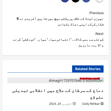
Previous:
نیوزی لینڈ کے خلاف پریکٹس میچ میں شاہین آفریدی نے 6
شکارکرکے اپنی دھاک بٹھادی
Next:
کوئلے سے بھی کالا… ’انتہائی سیاہ‘ سیارہ ’خودکشی‘ کرنے
والا ہے، ماہرین
Related Stories
تعلیم و صحت
دماغ کے سرطان کے علاج میں انقلابی تبدیلی
متوقع
Daily Rehbar
اکتوبر 24, 2024
تعلیم و صحت