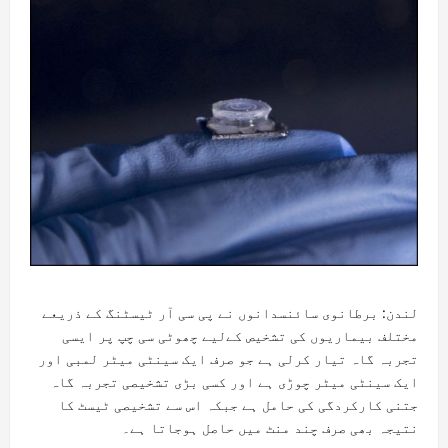
لندن: برطانوی سائنسدانوں نے پی سی آر ٹیسٹنگ کے ذریعے
مختلف بیماریوں کی تشخیص کےلیے چھوٹی سی چپ پر ایسی
تجربہ گاہ تیار کرلی ہے جو صرف ایک سینٹی میٹر لمبی اور
ایک سینٹی میٹر چوڑی ہے اور کسی بڑی تشخیصی تجربہ گاہ
جتنی کارکردگی کی حامل ہے جبکہ اس سے تشخیصی ٹیسٹ کا
نتیجہ بھی صرف چند منٹ میں حاصل ہوجاتا ہے۔