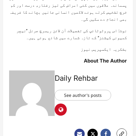
پسماندہ علاقوں میں کئی امراض کی تیز رفتار، درست اور کم
خرچ تشخیص کرتے ہوئے لاکھوں انسانی جانیں بچانے کا فریضہ
بھی انجام دے سکیں گی۔
نوٹ: اس پروٹوٹائپ کی تفصیلات آن لائن ریسرچ جرنل ’’نیچر
کمیونی کیشنز‘‘ کے تازہ شمارے میں شائع ہوئی ہیں۔
بشکریہ ایکسپریس نیوز
About The Author
Daily Rehbar
See author's posts