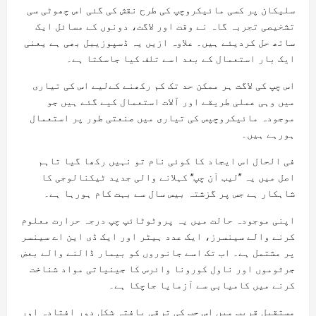
سلیکان پر کسی مائیکروچپ کی طرح نقش کی گئی اس چھوٹی سی
تشخیصی تجربہ گاہ نے وقت اور لاگت، دونوں کے مسائل ایک
ساتھ حل کردیئے ہیں۔ علاوہ ازیں یہ ڈسپوزیبل بھی ہے یعنی
ایک بار استعمال کے بعد اسے تلف کیا جاسکتا ہے۔
اس چپ کی لاگت ہر ممکن حد تک کم رکھنے کےلیے اس کی تیاری
میں وہی عملی طریقے اور آلات استعمال کیے گئے ہیں جو
موجودہ مائیکروچپس کی تیاری میں صنعتی طور پر استعمال
ہورہے ہیں۔
فی الحال اس ایجاد کا کوئی نام تو نہیں رکھا گیا تاہم
اصل میں یہ ’’لیب آن چپ‘‘ کہلانے والی جدید ٹیکنالوجی کا
شاہکار ہے جس پر گزشتہ بیس سال سے بہت کام ہورہا ہے۔
اپنی موجودہ حالت میں یہ پروٹوٹائپ چپ درجہ حرارت معلوم
کرنے والے سینسرز، ایک عدد ہیٹر اور ایک ڈی این اے سینسر
پر مشتمل ہے۔ اب تک اسے جانوروں کو بیمار ڈالنے والے بعض
جرثوموں اور ناول کورونا وائرس کا جینیاتی مواد شناخت
کرنے میں کامیابی سے آزمایا جاچکا ہے۔
مستقبل قریب میں اس چپ کی ترقی یافتہ شکل دور افتادہ اور