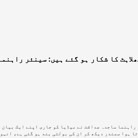
لاہٹ کا شکار ہو گئے ہیں: سینئر راہنم
راہنما ساجدہ صداقت نے میڈیا کو جاری اپنے ایک بیان م
ا ہوا سمندر دیکھ کر ان کی بولتی بند ہو گئی ہے،
انہوں