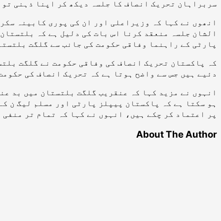
سربراہان تحریک انصاف کا جلسہ دیکھ کر اپنا ذہنی توا
انھوں نے کہا کہ وزیراعلی اور ان کی پوری کابینہ سکر
الشان جلسہ منعقد کرنا اس بات کی دلیل ہے کہ بلتستان 
پارٹی کے راہنما وفاقی حکومت کی جانب سے گلگت بلتستان
کہ پاکستان تحریک انصاف کی وفاقی حکومت نے گلگت بلتس
دئیے ہیں جس سے واضح ہوتا ہے کہ تحریک انصاف کی حکومت
انہوں نے مزید کہا کہ عنقریب گلگت بلتستان میں بد عنو
ہو سکتا ہے کہ پاکستان پیپلز پارٹی اور مسلم لیگ ن کے
پر اعتماد کر چکے ہیں، انہوں نے کہا کہ تمام تر منفی 
About The Author