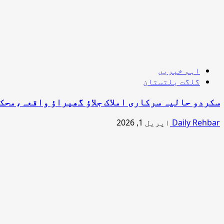
اہم خبریں
گلگت بلتستان
سکردو حالیہ سرکاری املاک جلاؤ گھیراؤ واقعہ،محکمانہ انکوائری ک
Daily Rehbar
اپریل 1, 2026