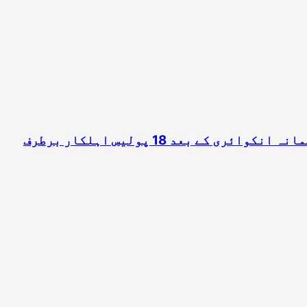
ے بعد 18 پولیس اہلکار برطرف