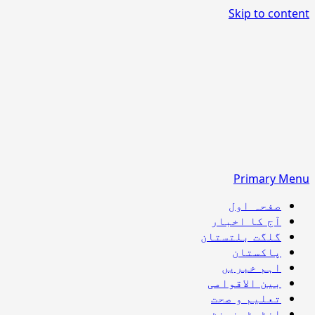
Skip to content
Primary Menu
صفحہ اول
آج کا اخبار
گلگت بلتستان
پاکستان
اہم خبریں
بین الاقوامی
تعلیم و صحت
انٹرٹینمنٹ