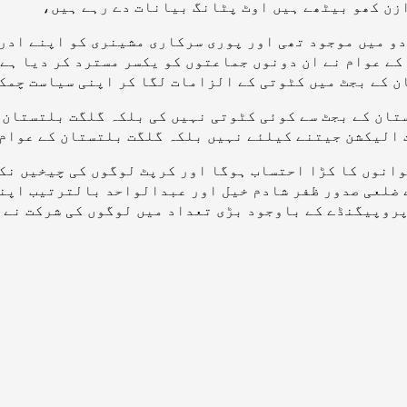
زن کھو بیٹھے ہیں اوٹ پٹانگ بیانات دے رہے ہیں،
دو میں موجود تھی اور پوری سرکاری مشینری کو اپنے ادر
کے عوام نے ان دونوں جماعتوں کو یکسر مسترد کر دیا ہے۔
 کے بجٹ میں کٹوتی کے الزامات لگا کر اپنی سیاست چمکا
تان کے بجٹ سے کوئی کٹوتی نہیں کی بلکہ گلگت بلتستان
 الیکشن جیتنے کیلئے نہیں بلکہ گلگت بلتستان کے عوام 
انوں کا کڑا احتساب ہوگا اور کرپٹ لوگوں کی چیخیں نکل
 ضلعی صدور ظفر شادم خیل اور عبدالواحد بالترتیب اپنی
پروپیگنڈے کے باوجود بڑی تعداد میں لوگوں کی شرکت نے 