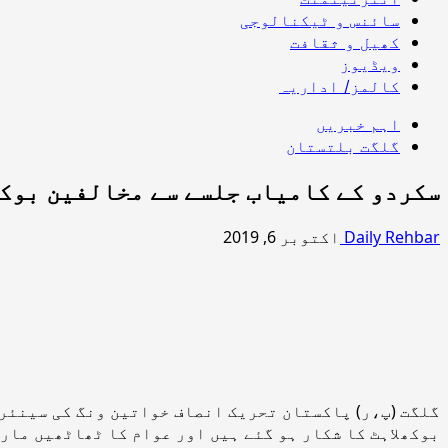
سائنس و ٹیکنالوجی
کھیل و ثقافت
ویڈیوز
کالمز/ اداریہ
اہم خبریں
گلگت بلتستان
سکردو کے کامیاب جلسے سے مخالفین بوکھ
Daily Rehbar
اکتوبر 6, 2019
گلگت (پ،ر) پاکستان تحریک انصاف خواتین ونگ کی سینئر 
بوکھلاہٹ کا شکار ہو گئے ہیں اور عوام کا ٹھاٹھیں مارت