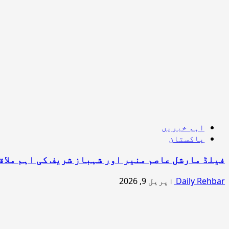
اہم خبریں
پاکستان
فیلڈ مارشل عاصم منیر اور شہباز شریف کی اہم ملاق
Daily Rehbar
اپریل 9, 2026