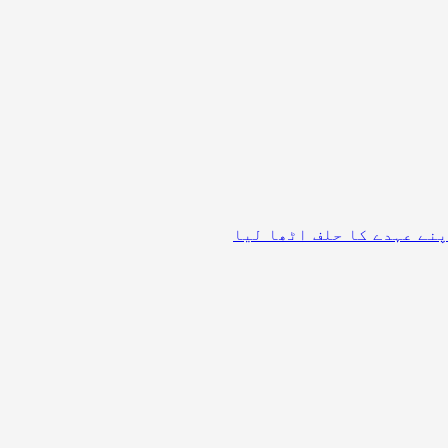
نے عہدے کا حلف اٹھا لیا