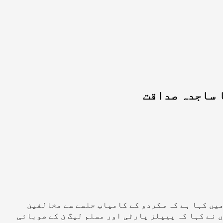
ا ساجدہ صداقت
یں کہا ہے کہ سکردو کے کامیاب جلسے سے مخالفین
 نے کہا کہ پیپلز پارٹی اور مسلم لیگ ن کے صوبائی