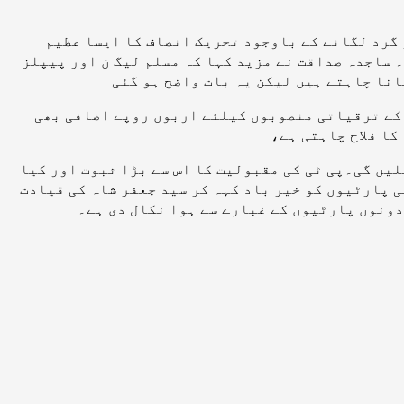
 گرد لگانے کے باوجود تحریک انصاف کا ایسا عظیم
 ساجدہ صداقت نے مزید کہا کہ مسلم لیگ ن اور پیپلز
نا چاہتے ہیں لیکن یہ بات واضح ہو گئی
 کے ترقیاتی منصوبوں کیلئے اربوں روپے اضافی بھی
کا فلاح چاہتی ہے،
یں گی۔پی ٹی کی مقبولیت کا اس سے بڑا ثبوت اور کیا
 پارٹیوں کو خیر باد کہہ کر سید جعفر شاہ کی قیادت
دونوں پارٹیوں کے غبارے سے ہوا نکال دی ہے۔