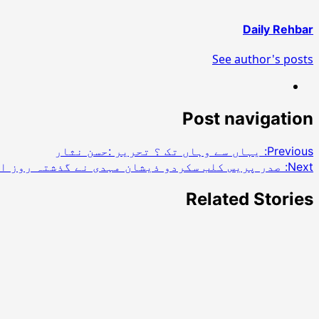
Daily Rehbar
See author's posts
Post navigation
Previous:
یہاں سے وہاں تک ؟ تحریر :حسن نثار
Next:
صدر پریس کلب سکردو ذیشان مہدی نے گذشتہ روز اپ
Related Stories