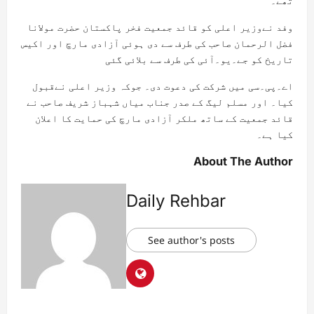
تھے۔
وفد نےوزیر اعلی کو قائد جمعیت فخر پاکستان حضرت مولانا
فضل الرحمان صاحب کی طرف سے دی ہوئی آزادی مارچ اور اکیس
تاریخ کو جے۔یو۔آئی کی طرف سے بلائی گئی
اے۔پی۔سی میں شرکت کی دعوت دی۔ جوکہ وزیر اعلی نےقبول
کیا۔ اور مسلم لیگ کے صدر جناب میاں شہباز شریف صاحب نے
قائد جمعیت کے ساتھ ملکر آزادی مارچ کی حمایت کا اعلان
کیا ہے۔
About The Author
Daily Rehbar
See author's posts