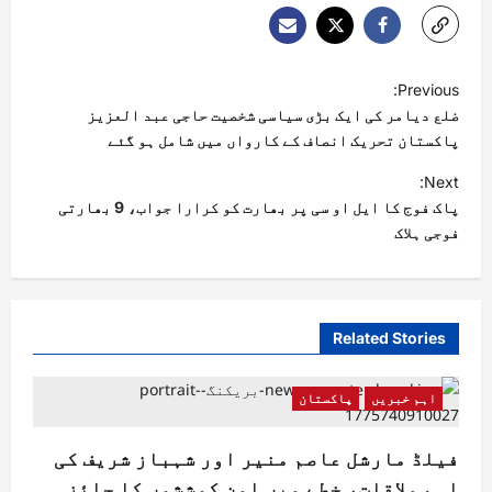
Previous:
ضلع دیامر کی ایک بڑی سیاسی شخصیت حاجی عبد العزیز
پاکستان تحریک انصاف کے کارواں میں شامل ہو گئے
Next:
پاک فوج کا ایل او سی پر بھارت کو کرارا جواب، 9 بھارتی
فوجی ہلاک
Related Stories
اہم خبریں
پاکستان
فیلڈ مارشل عاصم منیر اور شہباز شریف کی
اہم ملاقات، خطے میں امن کوششوں کا جائزہ