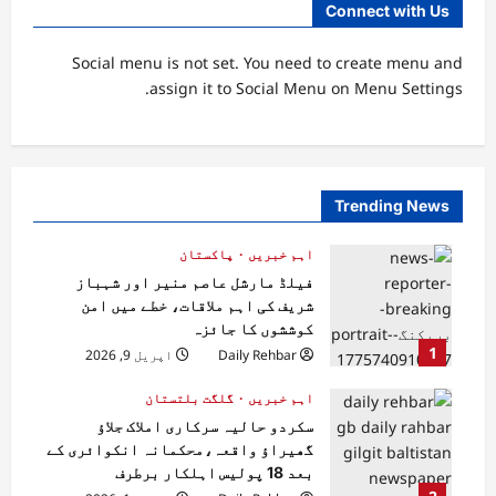
Connect with Us
Social menu is not set. You need to create menu and
assign it to Social Menu on Menu Settings.
Trending News
اہم خبریں
پاکستان
فیلڈ مارشل عاصم منیر اور شہباز
شریف کی اہم ملاقات، خطے میں امن
کوششوں کا جائزہ
1
Daily Rehbar
اپریل 9, 2026
اہم خبریں
گلگت بلتستان
سکردو حالیہ سرکاری املاک جلاؤ
گھیراؤ واقعہ،محکمانہ انکوائری کے
بعد 18 پولیس اہلکار برطرف