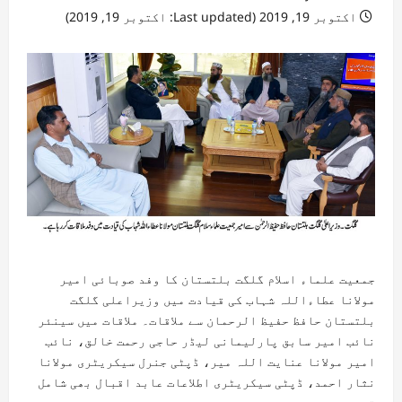
اکتوبر 19, 2019 (Last updated: اکتوبر 19, 2019)
جمعیت علماء اسلام گلگت بلتستان کا وفد صوبائی امیر
مولانا عطاءاللہ شہاب کی قیادت میں وزیراعلی گلگت
بلتستان حافظ حفیظ الرحمان سے ملاقات۔
ملاقات میں سینئر
نائب امیر سابق پارلیمانی لیڈر حاجی رحمت خالق، نائب
امیر مولانا عنایت اللہ میر، ڈپٹی جنرل سیکریٹری مولانا
نثار احمد، ڈپٹی سیکریٹری اطلاعات عابد اقبال بھی شامل