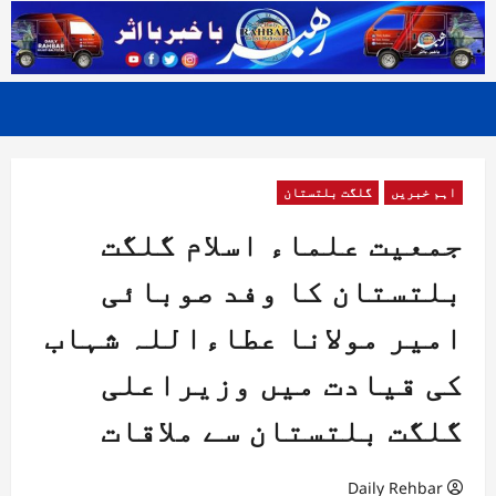
اہم خبریں
گلگت بلتستان
جمعیت علماء اسلام گلگت
بلتستان کا وفد صوبائی
امیر مولانا عطاءاللہ شہاب
کی قیادت میں وزیراعلی
گلگت بلتستان سے ملاقات
Daily Rehbar