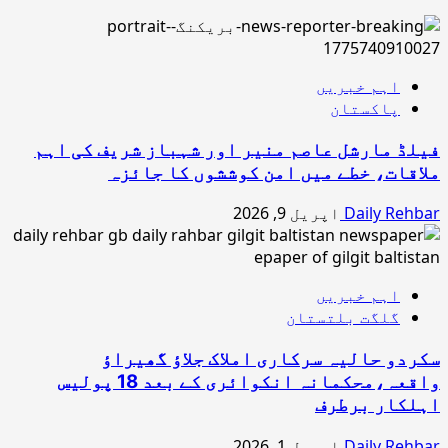
اہم خبریں
پاکستان
فیلڈ مارشل عاصم منیر اور شہباز شریف کی اہم
ملاقات، خطے میں امن کوششوں کا جائزہ
Daily Rehbar
اپریل 9, 2026
اہم خبریں
گلگت بلتستان
سکردو حالیہ سرکاری املاک جلاؤ گھیراؤ
واقعہ،محکمانہ انکوائری کے بعد 18 پولیس
اہلکار برطرف
Daily Rehbar
اپریل 1, 2026