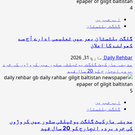
4
اہم خبریں
گلگت بلتستان
گلگت بلتستان بھر میں تعلیمی ادارے آج سے
کھولنے کا اعلان
Daily Rehbar
مارچ 31, 2026
مدینہ مارکیٹ گلگت یوٹیلٹی سٹور میں کروڑوں کی خرد
برد، انچارج کو 20 سال قید
5
اہم خبریں
گلگت بلتستان
مدینہ مارکیٹ گلگت یوٹیلٹی سٹور میں کروڑوں
کی خرد برد، انچارج کو 20 سال قید