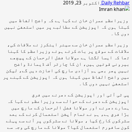
Daily Rehbar
اکتوبر 23, 2019
وزیراعظم عمران خان نے کہا ہے کہ واضح الفاظ میں
کہتا ہوں کہ اپوزیشن کے مطالبے پر میں استعفیٰ نہیں
دوں گا۔
وزیراعظم عمران خان سے سینر اینکرز نے ملاقات کی،
ملاقات کے موقع پر بات کرتے ہوئے وزیراعظم کا کہنا
تھا کہ ایسا لگتا ہے مولانا فضل الرحمان کے پیچھے
بیرونی قوتیں ہیں، ان کا چارٹر آف ڈیمانڈ واضح
نہیں پھر بھی ہم آزادی مارچ کی اجازت دیں گے، لیکن
میں واضح الفاظ میں کہتا ہوں کہ اپوزیشن کے کہنے پر
استعفیٰ نہیں دوں گا۔
پی ٹی آئی اور اپوزیشن کے دھرنے میں فرق
اپوزیشن کے دھرنے کے حوالے سے وزیراعظم نے کہا کہ
ہمارے دھرنے اور مولانا فضل الرحمان کے مارچ میں
بڑا فرق ہے، ہم نے تمام آپشن استعمال کرنے کے بعد
سٹرکوں کارخ کیا ، مولانا نے سٹرکوں پر آنے سے پہلے
کون سافورم استعمال کیا؟ مولانا کے مارچ کی وجہ سے