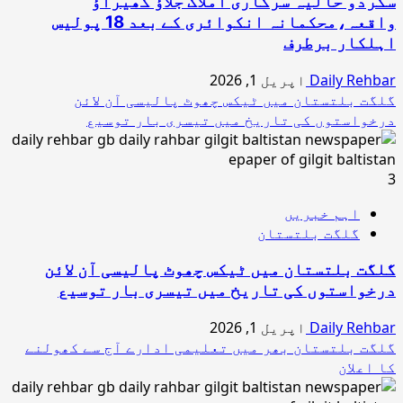
سکردو حالیہ سرکاری املاک جلاؤ گھیراؤ
واقعہ،محکمانہ انکوائری کے بعد 18 پولیس
اہلکار برطرف
Daily Rehbar
اپریل 1, 2026
گلگت بلتستان میں ٹیکس چھوٹ پالیسی آن لائن
درخواستوں کی تاریخ میں تیسری بار توسیع
3
اہم خبریں
گلگت بلتستان
گلگت بلتستان میں ٹیکس چھوٹ پالیسی آن لائن
درخواستوں کی تاریخ میں تیسری بار توسیع
Daily Rehbar
اپریل 1, 2026
گلگت بلتستان بھر میں تعلیمی ادارے آج سے کھولنے
کا اعلان