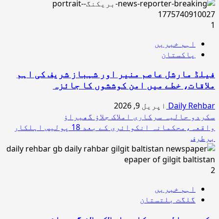
1
اہم خبریں
پاکستان
فیلڈ مارشل عاصم منیر اور شہباز شریف کی اہم
ملاقات، خطے میں امن کوششوں کا جائزہ
Daily Rehbar
اپریل 9, 2026
سکردو حالیہ سرکاری املاک جلاؤ گھیراؤ
واقعہ،محکمانہ انکوائری کے بعد 18 پولیس اہلکار
برطرف
2
اہم خبریں
گلگت بلتستان