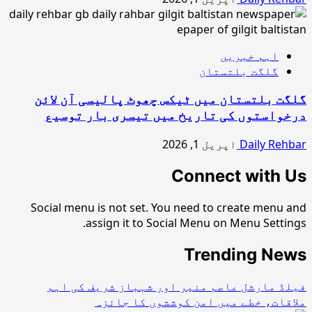
اہم خبریں
گلگت بلتستان
گلگت بلتستان میں ٹیکس چھوٹ پالیسی آن لائن
درخواستوں کی تاریخ میں تیسری بار توسیع
Daily Rehbar
اپریل 1, 2026
Connect with Us
Social menu is not set. You need to create menu and
assign it to Social Menu on Menu Settings.
Trending News
فیلڈ مارشل عاصم منیر اور شہباز شریف کی اہم
ملاقات، خطے میں امن کوششوں کا جائزہ