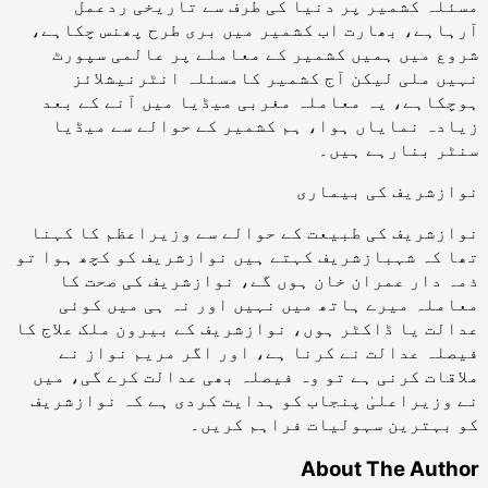
مسئلہ کشمیر پر دنیا کی طرف سے تاریخی ردعمل
آرہاہے، بھارت اب کشمیر میں بری طرح پھنس چکاہے،
شروع میں ہمیں کشمیر کے معاملے پر عالمی سپورٹ
نہیں ملی لیکن آج کشمیر کامسئلہ انٹرنیشلائز
ہوچکاہے، یہ معاملہ مغربی میڈیا میں آنے کے بعد
زیادہ نمایاں ہوا، ہم کشمیر کے حوالے سے میڈیا
سنٹر بنارہے ہیں۔
نوازشریف کی بیماری
نوازشریف کی طبیعت کے حوالے سے وزیراعظم کا کہنا
تھا کہ شہبازشریف کہتے ہیں نوازشریف کو کچھ ہوا تو
ذمہ دار عمران خان ہوں گے، نوازشریف کی صحت کا
معاملہ میرے ہاتھ میں نہیں اور نہ ہی میں کوئی
عدالت یا ڈاکٹر ہوں، نوازشریف کے بیرون ملک علاج کا
فیصلہ عدالت نے کرنا ہے، اور اگر مریم نواز نے
ملاقات کرنی ہے تو وہ فیصلہ بھی عدالت کرے گی، میں
نے وزیراعلیٰ پنجاب کو ہدایت کردی ہے کہ نوازشریف
کو بہترین سہولیات فراہم کریں۔
About The Author