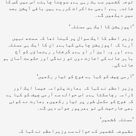
توجہ کشمیر سے ہٹ رہی ہے، سوچنا چاہئے اس میں کس کا
فائدہ ہے، ابھی مذاکرات کررہے ہیں باقی آپشن بعد
میں دیکھیں گے۔
’اپوزیشن کا ایک ہی مسئلہ‘
وزیر اعظم کا ایک سوال پر کہنا تھا کہ سمجھ نہیں
آرہا کہ اپوزیشن چاہتی کیاہے، ان کا ایک ہی مسئلہ
ہے، اور وہ این آر او ہے، گرفتار رہنماؤں کو آج
باہر جانے کی اجازت دوں تو زندگی اور حکومت آسان ہو
جائے گی۔
’آرمی چیف کو کہا ہے فوج کو تیار رکھیں‘
وزیر اعظم نے کہا کہ بھارت پلوامہ جیسا ایک اور
ڈرامہ رچاسکتا ہے، اس حوالے سے آرمی چیف کو کہا ہے
کہ فوج کو مکمل طور پر تیار رکھیں، بھارت نے کوئی
بھی جارحیت کی تو بھرپور جواب دیں گے۔
’مسئلہ کشمیر‘
مقبوضہ کشمیر کے حوالے سے وزیراعظم نے کہا کہ