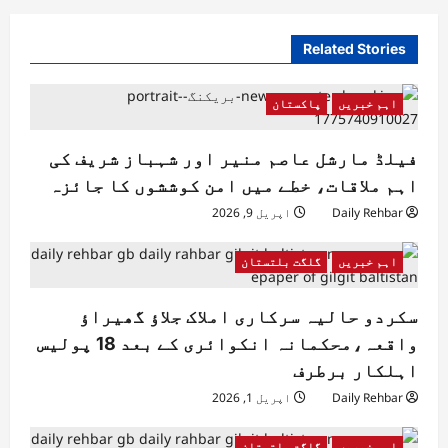
Related Stories
اہم خبریں
پاکستان
فیلڈ مارشل عاصم منیر اور شہباز شریف کی
اہم ملاقات، خطے میں امن کوششوں کا جائزہ
Daily Rehbar
اپریل 9, 2026
اہم خبریں
گلگت بلتستان
سکردو حالیہ سرکاری املاک جلاؤ گھیراؤ
واقعہ،محکمانہ انکوائری کے بعد 18 پولیس
اہلکار برطرف
Daily Rehbar
اپریل 1, 2026
اہم خبریں
گلگت بلتستان