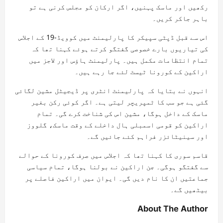
رکھیں اور ماسک پہنیں، اگر ارکان کو مجلس کرنی ہے تو
باہر جاکر کریں۔
اس سے قبل ڈپٹی سپیکر کا پارلیمنٹ میں کوویڈ-19 کے اجلاس
کی تیاریوں بارے خصوصی گفتگو کرتے ہوئے کہنا تھا کہ
تمام انتظامات مکمل ہیں۔ پارلیمنٹ ہاؤس اور لاجز میں
اراکین کے کورونا ٹیسٹ لئے جا رہے ہیں۔
انہوں نے بتایا کہ پارلیمنٹ انٹری پر ڈیجیٹل مشین لگائی
گئی ہے جو سب کا ٹمپریچر لیتی ہے۔ اگر کوئی رکن بغیر
ماسک کے داخل ہوگا، مشین اس کی شناخت کرے گی۔ تمام
اراکین کو قومی اسمبلی ہال داخلے کے وقت ماسک، گلووز
اور سینیٹائزر فراہم کئے جائیں گے۔
قاسم سوری کا کہنا تھا کہ اجلاس میں صرف کورونا کے حوالے
سے گفتگو ہوگی۔ جن اراکین نے بولنا ہوگا، تمام سیاسی
جماعتیں ان کا نام دیں گی۔ ایوان میں اراکین فاصلے پر
بیٹھیں گے۔
About The Author