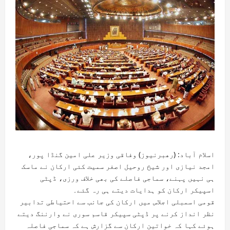
اسلام آباد: (رھبرنیوز) وفاقی وزیر علی امین گنڈا پور،
امجد نیازی اور شیخ روحیل اصغر سمیت کئی ارکان نے ماسک
ہی نہیں پہنے، سماجی فاصلے کی بھی خلاف ورزی، ڈپٹی
اسپیکر ارکان کو ہدایات دیتے ہی رہ گئے۔
قومی اسمبلی اجلاس میں ارکان کی جانب سے احتیاطی تدابیر
نظر انداز کرنے پر ڈپٹی سپیکر قاسم سوری نے وارننگ دیتے
ہوئے کہا کہ خواتین ارکان سے گزارش ہے کہ سماجی فاصلہ