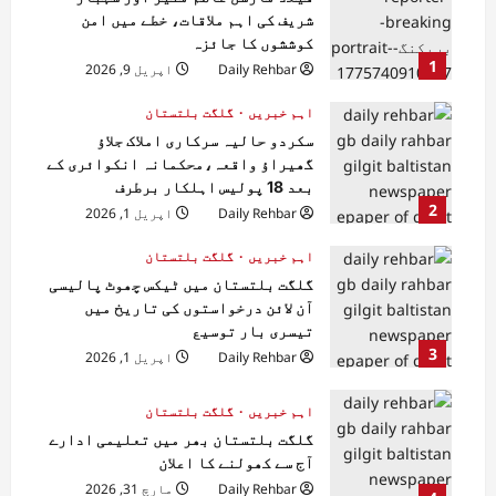
شریف کی اہم ملاقات، خطے میں امن
کوششوں کا جائزہ
1
Daily Rehbar
اپریل 9, 2026
اہم خبریں
گلگت بلتستان
سکردو حالیہ سرکاری املاک جلاؤ
گھیراؤ واقعہ،محکمانہ انکوائری کے
بعد 18 پولیس اہلکار برطرف
2
Daily Rehbar
اپریل 1, 2026
اہم خبریں
گلگت بلتستان
گلگت بلتستان میں ٹیکس چھوٹ پالیسی
آن لائن درخواستوں کی تاریخ میں
تیسری بار توسیع
3
Daily Rehbar
اپریل 1, 2026
اہم خبریں
گلگت بلتستان
گلگت بلتستان بھر میں تعلیمی ادارے
آج سے کھولنے کا اعلان
Daily Rehbar
مارچ 31, 2026