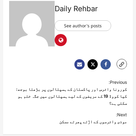
Daily Rehbar
See author's posts
Previous:
کورونا وائرس اور پاکستان کے ہسپتالوں پر بڑھتا بوجھ:
کیا کووڈ 19 کے مریضوں کے لیے ہسپتالوں میں جگہ ختم ہو
سکتی ہے؟
Next:
موذی وائرسوں کے اڑتے پھرتے مسکن