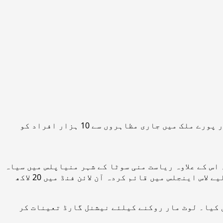
امریکا میں پولیس کے تشدد سے سیاہ فام شہری کی ہلاکت پر شروع ہونے والا احتجاج تحریک میں تبدیل ہو گیا ہے اور پورے ملک میں جاری مظاہروں سے 10 ہزار افراد کو
تعلق امریکا کے دارالحکومت سے ہے۔ اس کے علاوہ ریاست منی سوٹا کے شہر منیاپلس میں سیاہ
فام جارج فلائیڈ کی موت بعد شروع ہونے والے احتجاج کے دوران گرفتار ہونے والے 3ہزار سے افراد کی رہائی کے لیے لاس اینجلس میں قائم کردہ آن لائن فنڈ میں 20 لاکھ
 کیا۔ لوٹ مار روکنے کیلئے نیشنل گارڈ تعینات کر