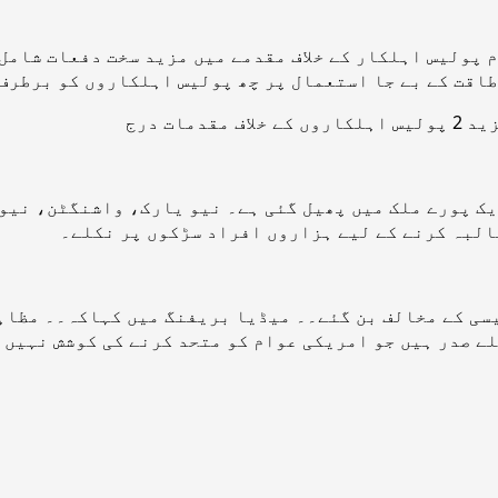
 پولیس اہلکار کے خلاف مقدمے میں مزید سخت دفعات شامل
طاقت کے بے جا استعمال پر چھ پولیس اہلکاروں کو برطرف 
ات درج
ریک پورے ملک میں پھیل گئی ہے۔ نیو یارک، واشنگٹن، نی
البہ کرنے کے لیے ہزاروں افراد سڑکوں پر نکلے۔
سی کے مخالف بن گئے۔۔ میڈیا بریفنگ میں کہاکہ۔۔ مظاہ
ے صدر ہیں جو امریکی عوام کو متحد کرنے کی کوشش نہیں 