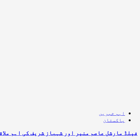
اہم خبریں
پاکستان
فیلڈ مارشل عاصم منیر اور شہباز شریف کی اہم ملاق