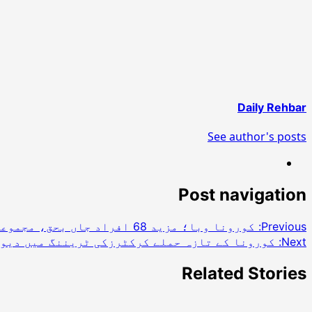
Daily Rehbar
See author's posts
Post navigation
Previous:
کورونا وبا؛ مزید 68 افراد جاں بحق، مجموعی تعداد 1838 ہوگئی
Next:
کورونا کے تازہ حملے کرکٹرزکی ٹریننگ میں دیو
Related Stories