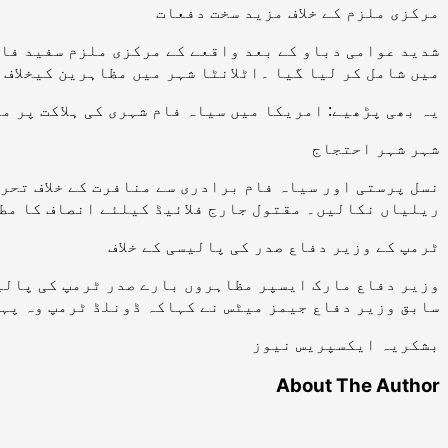
مرکزی ملزم کے خلاف مزید سخت دفعات
شدید عوامی دباو کے بعد واقعے کے مرکزی ملزم سفید فام
میں شامل کر لیا گیا ۔اٹلانٹا شہر میں مظاہرین کیخلاف 
یہ بھی پڑھیے: امریکا میں سیاہ فام شہری کی ہلاکت پر مزید 2 پولیس اہلکاروں کے خلاف مقدم
شہر شہر احتجاج
نسل پرستی اور سیاہ فام برادری سے منافرت کے خلاف تح
ریلیاں نکالیں۔ مقتول جارج فلائیڈ کیلئے انصاف کا مط
ٹرمپ کے وزیر دفاع صدر کی پالیسی کے خلاف
وزیر دفاع مارک ایسپر مظاہروں بارے صدر ٹرمپ کی پالی
سابق وزیر دفاع جیمز میٹس نے کہاکہ ڈونلڈ ٹرمپ وہ پہل
بشکریہ ایکسپریس نیوز
About The Author