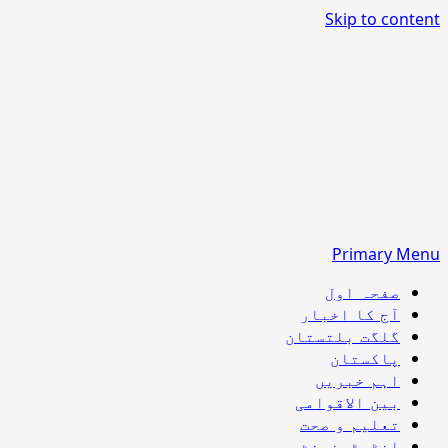
Skip to content
Primary Menu
صفحہ اول
آج کا اخبار
گلگت بلتستان
پاکستان
اہم خبریں
بین الاقوامی
تعلیم و صحت
انٹرٹینمنٹ