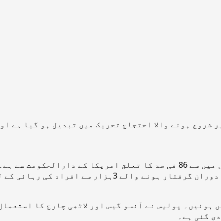
غیر ملکی خبر رساں ادارے کے مطابق گرفتار ہونے والوں میں سے 86 فی صد کا 
 ہوئیں۔ پولیس نے آنسو گیس اور لاٹھی چارج کا استعمال
دی گئی ہے۔