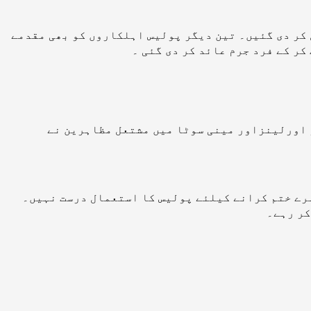
 کر دی گئیں۔ تین دیگر پولیس اہلکاروں کو بھی مقدمے
کر کے فرد جرم عائد کر دی گئی ۔
و اورلینزاور مینی سوٹا میں مشتعل مظاہرین نے
رے ختم کرانے کیلئے پولیس کا استعمال درست نہیں۔
کر رہے۔