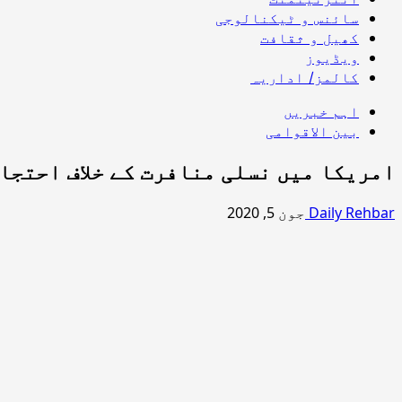
سائنس و ٹیکنالوجی
کھیل و ثقافت
ویڈیوز
کالمز/ اداریہ
اہم خبریں
بین الاقوامی
امریکا میں نسلی منافرت کے خلاف احتجاج جاری، 10 ہزار سے
Daily Rehbar
جون 5, 2020