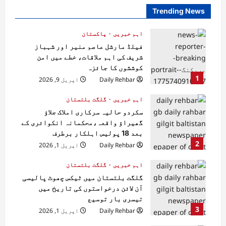
Trending News
اہم خبریں
پاکستان
فیلڈ مارشل عاصم منیر اور شہباز
شریف کی اہم ملاقات، خطے میں امن
کوششوں کا جائزہ
1
Daily Rehbar
اپریل 9, 2026
اہم خبریں
گلگت بلتستان
سکردو حالیہ سرکاری املاک جلاؤ
گھیراؤ واقعہ،محکمانہ انکوائری کے
بعد 18 پولیس اہلکار برطرف
2
Daily Rehbar
اپریل 1, 2026
اہم خبریں
گلگت بلتستان
گلگت بلتستان میں ٹیکس چھوٹ پالیسی
آن لائن درخواستوں کی تاریخ میں
تیسری بار توسیع
3
Daily Rehbar
اپریل 1, 2026