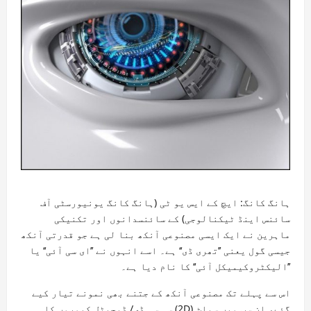
ہانگ کانگ: ایچ کے ایس یو ٹی (ہانگ کانگ یونیورسٹی آف
سائنس اینڈ ٹیکنالوجی) کے سائنسدانوں اور تکنیکی
ماہرین نے ایک ایسی مصنوعی آنکھ بنا لی ہے جو قدرتی آنکھ
جیسی گول یعنی ’’تھری ڈی‘‘ ہے۔ اسے انہوں نے ’’ای سی آئی‘‘ یا
’’الیکٹروکیمیکل آئی‘‘ کا نام دیا ہے۔
اس سے پہلے تک مصنوعی آنکھ کے جتنے بھی نمونے تیار کیے
گئے، ان سب میں سپاٹ (2D) سی سی ڈی/ ڈیجیٹل کیمروں کا