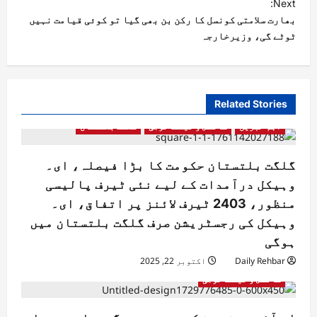
Next:
بھارت سلامتی کونسل کا رکن بن بھی گیا تو کوئی قیامت نہیں
ٹوٹے گی، وزیرخارجہ
Related Stories
اہم خبریں
سائنس و ٹیکنالوجی
گلگت بلتستان
گلگت بلتستان حکومت کا بڑا فیصلہ، ای۔
وہیکل درآمدات کے لیے نئی ٹیرف پالیسی
منظور، 2403 ٹیرف لائنز پر اتفاق، ای۔
وہیکل کی رجسٹریشن صرف گلگت بلتستان میں
ہوگی
Daily Rehbar
اکتوبر 22, 2025
سائنس و ٹیکنالوجی