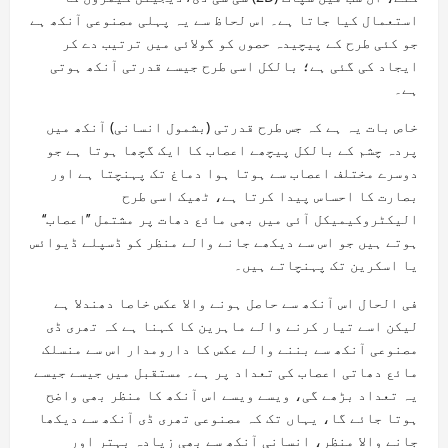
استعمال کیا جاتا ہے۔ اس لحاظ سے یہ پہلی مصنوعی آنکھ ہے
جو کئی طرح کے پیچیدہ حصوں کو گولائی میں ترتیب دے کر
ایجاد کی گئی ہے؛ بالکل اسی طرح جیسے قدرتی آنکھ ہوتی
ہے۔
خاص بات یہ ہے کہ جس طرح قدرتی (بشمول انسانی) آنکھ میں
پردہ چشم کے بالکل پیچھے اعصاب کا ایک گچھا ہوتا ہے جو
دوسرے مختلف اعصاب سے ہوتا ہوا دماغ تک پہنچتا ہے اور
بصارت کا احساس پیدا کرتا ہے، ٹھیک اسی طرح
الیکٹروکیمیکل آئی میں بھی مائع دھات پر مشتمل ’’اعصاب‘‘
ہوتے ہیں جو اس سے دیکھے جانے والے منظر کو ڈسپلے ڈیوائس
یا اسکرین تک پہنچاتے ہیں۔
فی الحال اس آنکھ سے حاصل ہونے والا عکس خاصا دھندلا ہے
لیکن اسے تیار کرنے والے ماہرین کا کہنا ہے کہ تھری ڈی
مصنوعی آنکھ سے بننے والے عکس کا دارومدار اس سے منسلک
مائع دھاتی اعصاب کی تعداد پر ہے۔ مستقبل میں جیسے جیسے
یہ تعداد بڑھے گی، ویسے ویسے اس آنکھ کا منظر بھی واضح
ہوتا جائے گا، یہاں تک کہ مصنوعی تھری ڈی آنکھ سے دیکھا
جانے والا منظر، انسانی آنکھ سے بھی زیادہ بہتر اور