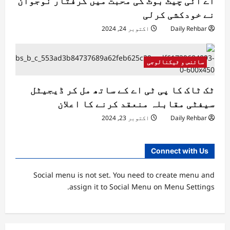
اے آئی چیٹ بوٹ کی محبت میں گرفتار نوجوان
نے خودکشی کرلی
Daily Rehbar
اکتوبر 24, 2024
سائنس و ٹیکنالوجی
ٹک ٹاک کا پی ٹی اے کے ساتھ مل کر ڈیجیٹل
سیفٹی مقابلہ منعقد کرنے کا اعلان
Daily Rehbar
اکتوبر 23, 2024
Connect with Us
Social menu is not set. You need to create menu and
assign it to Social Menu on Menu Settings.