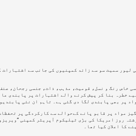
 لیور سمیت سو سے زائد کمپنیوں کی جانب سے اشتہارات ک
ی خاص رنگ و نسل، قومیت، مذہب، ذات، جنسی رجحان، صنف،
یے خطرہ بنا کر پیش کرنے والے اشتہارات پر پابندی عائ
اد پر بھی پابندی لگا دی گئی ہے۔ تاہم ان نئی پابندیوں
نگیز مواد پر قابو پانے کےحوالے سے کارکردگی پر تحفظا
شتہ روز امریکا کی بڑی ٹیلیکوم آپریٹر کمپنی ’’ویریزو
نے کا اعلان کیا تھا۔