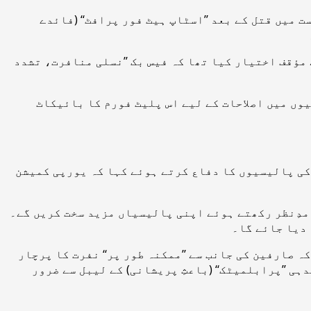
میں قتل کے بعد ’’اسٹاپ ہیٹ فور پرافٹ‘‘ (فائدے
ے مؤقف اختیار کیا تھا کہ فیس بک ’’نسلی منافرت، تشدد
وں میں اصلاحات کے لیے اس پلیٹ فورم کا بائیکاٹ
 کی پالیسیوں کا دفاع کرتے ہوئے کہا کہ یورپی کمیشن
 مدِنظر رکھتے ہوئے اپنی پالیسیاں مزید سخت کریں گے۔
 دیا جائے گا۔
 صارفین کی جانب سے ’’ممکنہ طور پر‘‘ نفرت کا پرچار
ی ’’پرابلمیٹک‘‘ (باعثِ پریشانی) کے لیبل سے ضرور