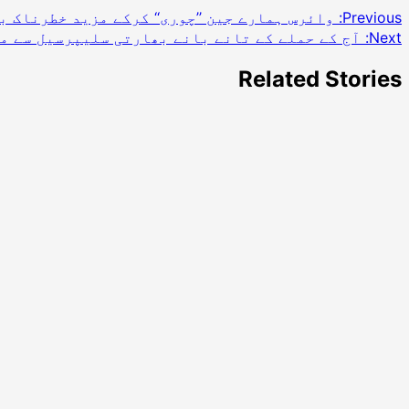
Previous:
وائرس ہمارے جین ’’چوری‘‘ کرکے مزید خطرناک ب
Next:
آج کے حملے کے تانے بانے بھارتی سلیپرسیل سے م
Related Stories