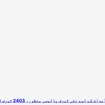
گلگت بلتستان حکو