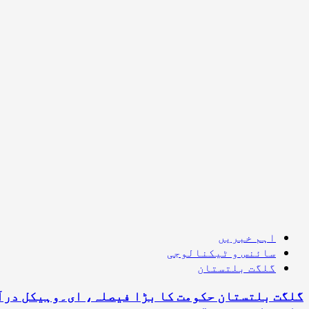
اہم خبریں
سائنس و ٹیکنالوجی
گلگت بلتستان