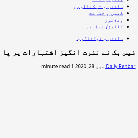
سائنس و ٹیکنالوجی
کھیل و ثقافت
ویڈیوز
کالمز/ اداریہ
سائنس و ٹیکنالوجی
فیس بک نے نفرت انگیز اشتہارات پر پاب
Daily Rehbar
جون 28, 2020
1 minute read