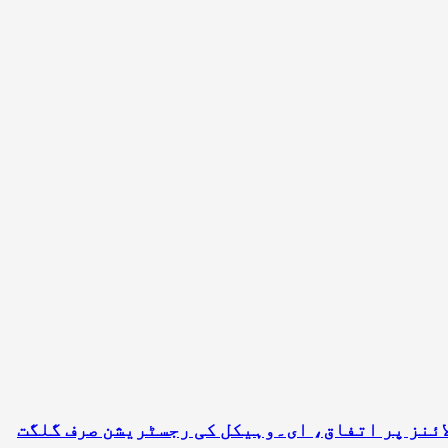
مت کا بڑا فیصلہ، ای۔وہیکل درآمدات کے لیے نئی ٹیرف پالیسی منظور، 2403 ٹیرف لائنز پر اتفاق، ای۔وہیکل کی رجسٹریشن صرف گلگت