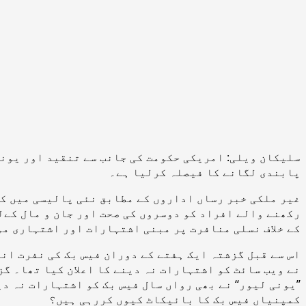
سلیکان ویلی: امریکی حکومت کی جانب سے تنقید اور یونی
پابندی لگانے کا فیصلہ کرلیا ہے۔
غیر ملکی خبر رساں اداروں کے مطابق نئی پالیسی میں کس
رکھنے والے افراد کو دوسروں کی صحت اور جان و مال کےل
کے خلاف نسلی منافرت پر مبنی اشتہارات اور اشتہاری مو
اس سے قبل گزشتہ ایک ہفتے کے دوران فیس بک کی نفرت ا
نے ویب سائٹ کو اشتہارات نہ دینے کا اعلان کیا تھا۔ گز
’’یونی لیور‘‘ نے بھی رواں سال فیس بک کو اشتہارات نہ دی
کمپنیاں فیس بک کا بائیکاٹ کیوں کررہی ہیں؟