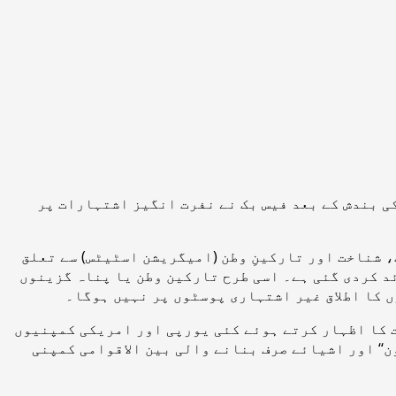
ی بندش کے بعد فیس بک نے نفرت انگیز اشتہارات پر
 شناخت اور تارکینِ وطن (امیگریشن اسٹیٹس) سے تعلق
د کردی گئی ہے۔ اسی طرح تارکین وطن یا پناہ گزینوں
 کا اطلاق غیر اشتہاری پوسٹوں پر نہیں ہوگا۔
ت کا اظہار کرتے ہوئے کئی یورپی اور امریکی کمپنیوں
ن‘‘ اور اشیائے صرف بنانے والی بین الاقوامی کمپنی