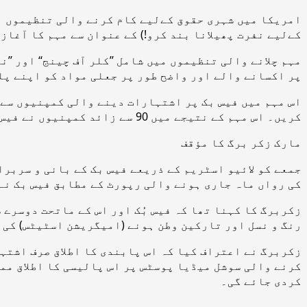
امریکا میں شہری حقوق کےلیے کام کرنے والی تنظیموں اور
کےلیے نفرت پھیلانا بند کرو!) کے عنوان سے مہم کا آغاز
مہم چلانے والی تنظیموں میں شامل ’’کلر آف چینج‘‘ اور ’
پر اکسانے والے اور واضح طور پر جعلی مواد کو اپنے پلی
اس مہم میں فیس بک پر اشتہارات دینے والی کمپنیوں سے 
کریں۔ اس مہم کے نتیجے میں 90 سے زائد کمپنیوں نے فیس بک کو اشتہارات نہ دینے کا اعلان کیا۔
مارک زکر برگ کا مؤقف
جمعے کو لائیو اسٹریم کے ذریعے فیس بک کے بانی و سربر
کی رواں ماہ جاری ہونے والی رپورٹ کے مطابق فیس بک نے گزشتہ برس 86 فیصد نفرت انگ
زکربرگ کا کہنا تھا کہ فیس بُک اور اس کے ماتحت دوسرے 
رنگ و نسل اور تارکین وطن ہونے (امیگریشن اسٹیٹس) کی 
زکربرگ نے اعتراف کیا کہ اس پابندی کا اطلاق صرف اشتہا
کرنے والی سوشل میڈیا پوسٹس پر اس پالیسی کا اطلاق ممک
کردی جائے گی۔