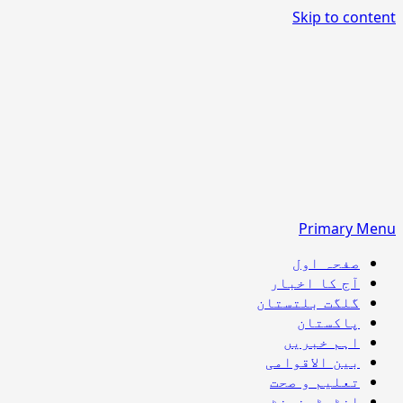
Skip to content
Primary Menu
صفحہ اول
آج کا اخبار
گلگت بلتستان
پاکستان
اہم خبریں
بین الاقوامی
تعلیم و صحت
انٹرٹینمنٹ