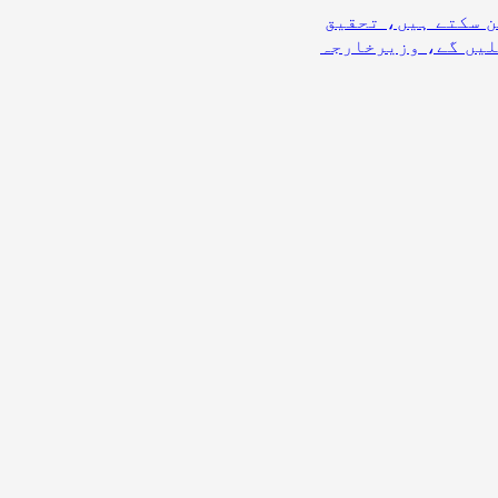
ن سکتے ہیں، تحقیق
لیں گے، وزیرخارجہ