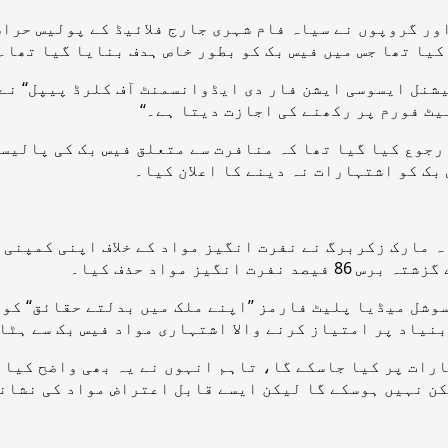
 گروپوں نے سیاہ فام شہری جارج فلائیڈ کے پولیس حراست 
 کیا تھا جس میں فیس بک کو بطور خاص ہدف بنایا گیا تھا۔
’نیشنل ایسوسی ایشن فار دی ایڈوانسمنٹ آف کلرڈ پیپل‘‘ ن
ٹ فورم پر رکھنے کی اجازت دیتا ہے۔‘‘
رجوع کیا گیا تھا کہ منافرت سے متعلق فیس بک کی پالیسی
اہ مارک زکربرگ نے نفرت انگیز مواد کے خلاف اپنی کمپنی
یز مواد حذف کیا۔
سوشل میڈیا پلیٹ فارمز ’’اپنے ملک میں بدلتے حقائق‘‘ کو
بنیاد پر امتیاز کرنے والا اشتہاری مواد فیس بک سے ہٹا
رات پر کیا جاسکے گا، تاہم انہوں نے یہ بھی واضح کیا کہ
ن نہیں ہوسکے گا لیکن ایسے قابل اعتراض مواد کی نشاندہ