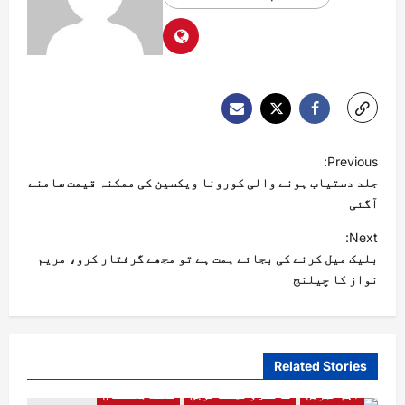
Previous:
جلد دستیاب ہونے والی کورونا ویکسین کی ممکنہ قیمت سامنے
آگئی
Next:
بلیک میل کرنے کی بجائے ہمت ہے تو مجھے گرفتار کرو، مریم
نواز کا چیلنج
Related Stories
اہم خبریں
سائنس و ٹیکنالوجی
گلگت بلتستان