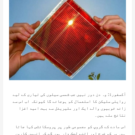
آکسفورڈ: وہ دن دور نہیں جب شمسی سیلوں کی تیاری کے لیے
روایتی سلیکن کا استعمال کم ہوجائے گا کیونکہ اب اس سے
زائد خوبیوں والے ایک اور مٹیریئل سے بہت امید افزا
نتائج ملے ہیں۔
اس مادے کے گروپ کو مجموعی طور پر پروسکائٹس کہا جاتا
ہے۔ یہ کم خرچ اور اتنے لچک دار ہوں گے کہ انہیں کاروں