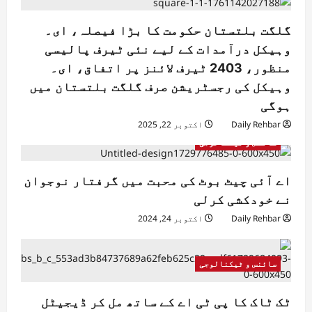
گلگت بلتستان حکومت کا بڑا فیصلہ، ای۔
وہیکل درآمدات کے لیے نئی ٹیرف پالیسی
منظور، 2403 ٹیرف لائنز پر اتفاق، ای۔
وہیکل کی رجسٹریشن صرف گلگت بلتستان میں
ہوگی
Daily Rehbar
اکتوبر 22, 2025
سائنس و ٹیکنالوجی
اے آئی چیٹ بوٹ کی محبت میں گرفتار نوجوان
نے خودکشی کرلی
Daily Rehbar
اکتوبر 24, 2024
سائنس و ٹیکنالوجی
ٹک ٹاک کا پی ٹی اے کے ساتھ مل کر ڈیجیٹل