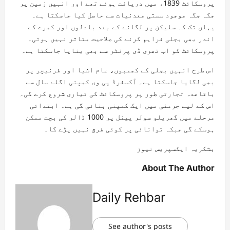
پروسکائٹ 1839ء میں دریافت ہوئے تھے اور انہیں زمین پر
جگہ جگہ موجود سستی معدنیات سے حاصل کیا جاسکتا ہے۔
یہاں تک کہ سلیکن پر لگانے کے بعد بادلوں اور کمرے کے
اندر بھی بجلی فراہم کرنے کی صلاحیت متاثر نہیں ہوتی۔
پروسکائٹ کو اب تھری ڈی پرنٹر سے بھی بنایا جاسکتا ہے۔
اس طرح انہیں بجلی کے کھمبوں، عام اشیا اور فرنیچر پر
بھی لگایا جاسکتا ہے۔ آکسفرڈ پی وی کمپنی اگلے سال سے
باقاعدہ تجارتی طور پر پروسکائٹ کی تیاری شروع کرے گی۔
اس کے لیے جرمنی میں ایک کمپنی بنائی گی ہے۔ ابتدائی
مرحلے میں گھریلو سولر پینل پر 1000 ڈالر کی بچت ممکن
ہوسکے گی جبکہ توانائی پر کوئی فرق نہیں پڑے گا۔
بشکریہ ایکسپریس نیوز
About The Author
Daily Rehbar
See author's posts