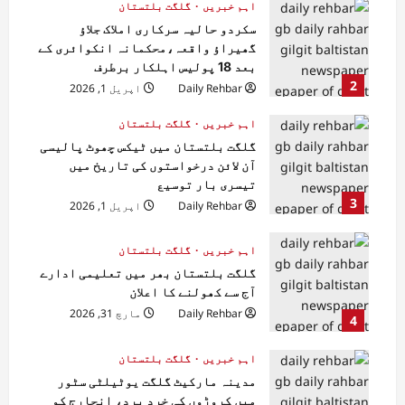
اہم خبریں
گلگت بلتستان
سکردو حالیہ سرکاری املاک جلاؤ
گھیراؤ واقعہ،محکمانہ انکوائری کے
بعد 18 پولیس اہلکار برطرف
2
Daily Rehbar
اپریل 1, 2026
اہم خبریں
گلگت بلتستان
گلگت بلتستان میں ٹیکس چھوٹ پالیسی
آن لائن درخواستوں کی تاریخ میں
تیسری بار توسیع
3
Daily Rehbar
اپریل 1, 2026
اہم خبریں
گلگت بلتستان
گلگت بلتستان بھر میں تعلیمی ادارے
آج سے کھولنے کا اعلان
Daily Rehbar
مارچ 31, 2026
4
اہم خبریں
گلگت بلتستان
مدینہ مارکیٹ گلگت یوٹیلٹی سٹور
میں کروڑوں کی خرد برد، انچارج کو