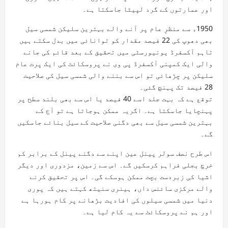
اور عمارتوں کے گرد لپیٹا جاسکتا ہے۔
1950ء سے منظرِ عام پر آنے والے بہترین سلیکن شمسی سیل
بھی دھوپ کی 22 فیصد مقدار کو توانائی میں بدل سکتے ہیں
تاہم آکسفرڈ یونیورسٹی میں تحقیق کے بعد قائم کی جانے
والی ایک کمپنی آکسفرڈ پی وی نے پروسکائٹ کی ایک پرت عام
سلیکن پر چڑھائی تو اس سے بننے والی شمسی سیل کی صلاحیت
28 فیصد تک پہنچ گئی۔
توقع ہے کہ بہت جلد اسے 40 فیصد یا اس سے بھی بلند سطح پر
پہنچایا جاسکتا ہے۔ اگریہ ممکن ہوجاتا ہے تو آج کے
بہترین شمسی سیل سے بھی دگنی صلاحیت کے سیل بنائے جاسکیں
گے۔
اس طرح نصف سولر پینل عین اپنے سے دگنے پینل کے برابر کم
خرچ بجلی فراہم کرسکیں گے۔ اس سے زمین، مزدوری اور دیگر
اشیا کی زبردست بچت ممکن ہوسکے گی۔ اس پر تحقیق کرنے
والے مرکزی سائنس داں، ہینری سنیتھ کہتے ہیں کہ پوری
دنیا میں شمسی سیلوں کی افادیت بڑھانے پر کام ہورہا ہے
اور ہم نے پروسکائٹ سے یہ کام لیا ہے۔