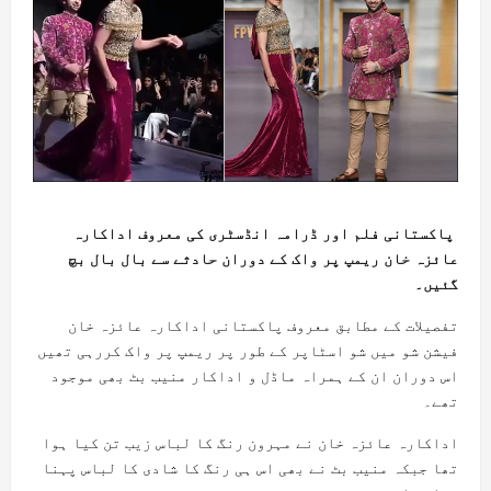
پاکستانی فلم اور ڈرامہ انڈسٹری کی معروف اداکارہ
عائزہ خان ریمپ پر واک کے دوران حادثے سے بال بال بچ
گئیں۔
تفصیلات کے مطابق معروف پاکستانی اداکارہ عائزہ خان
فیشن شو میں شو اسٹاپر کے طور پر ریمپ پر واک کررہی تھیں
اس دوران ان کے ہمراہ ماڈل و اداکار منیب بٹ بھی موجود
تھے۔
اداکارہ عائزہ خان نے مہرون رنگ کا لباس زیب تن کیا ہوا
تھا جبکہ منیب بٹ نے بھی اس ہی رنگ کا شادی کا لباس پہنا