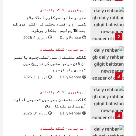
اہم خبریں
گلگت بلتستان
سکردو حالیہ سرکاری املاک جلاؤ
گھیراؤ واقعہ،محکمانہ انکوائری کے
بعد 18 پولیس اہلکار برطرف
2
Daily Rehbar
اپریل 1, 2026
اہم خبریں
گلگت بلتستان
گلگت بلتستان میں ٹیکس چھوٹ پالیسی
آن لائن درخواستوں کی تاریخ میں
تیسری بار توسیع
3
Daily Rehbar
اپریل 1, 2026
اہم خبریں
گلگت بلتستان
گلگت بلتستان بھر میں تعلیمی ادارے
آج سے کھولنے کا اعلان
Daily Rehbar
مارچ 31, 2026
4
اہم خبریں
گلگت بلتستان
مدینہ مارکیٹ گلگت یوٹیلٹی سٹور