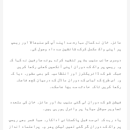
عائزہ خان نے کمال مہارت سے اپنے آپ کو سنبھالا اور ریمپ
پر اپنی واک مکمل کرکے شائقین سے داد وصول کی۔
دوسری جانب منیب بٹ پر تنقید کرتے ہوئے صارفین نے کہا کہ
وہ ریمپ پر واک کے دوران اپنی آنکھیں کھلی رکھا کریں
جبکہ شو کے ڈائریکٹرز اور انتظامیہ کو بھی مشورہ دیا کہ
وہ اس طرح کے لباس کے دوران ماڈل کے درمیان کچھ فاصلہ
رکھا کریں تاکہ حادثے سے بچا جاسکے۔
فیشن شو کے دوران لی گئی منیب بٹ اور عائزہ خان کی متعدد
تصاویر سوشل میڈیا پر وائرل ہورہی ہیں۔
یاد رہے کہ اس سے قبل پاکستانی اداکارہ صبا قمر بھی ریمپ
پر واک کے دوران گر گئی تھیں لیکن پھر وہ پراعتماد انداز