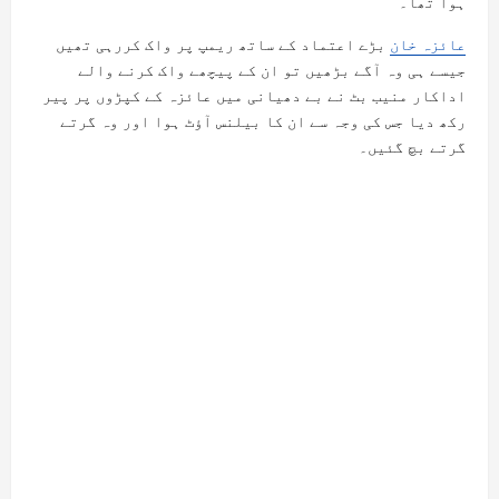
ہوا تھا۔
عائزہ خان
بڑے اعتماد کے ساتھ ریمپ پر واک کررہی تھیں
جیسے ہی وہ آگے بڑھیں تو ان کے پیچھے واک کرنے والے
اداکار منیب بٹ نے بے دھیانی میں عائزہ کے کپڑوں پر پیر
رکھ دیا جس کی وجہ سے ان کا بیلنس آؤٹ ہوا اور وہ گرتے
گرتے بچ گئیں۔