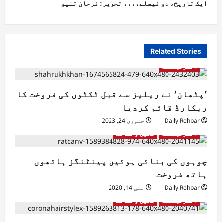
ایک تاریخ، دو فیصلے،،،، تحریر: فرحان تنیو
Related Stories
انٹرٹینمنٹ
’پٹھان‘ نے ریلیز سے قبل ٹکٹوں کی فروخت کا
ریکارڈ قائم کردیا
Daily Rehbar
جنوری 24, 2023
انٹرٹینمنٹ
کھیل و ثقافت
چوہوں کی بنائی ہوئیں پینٹنگز ہاتھوں
ہاتھ فروخت
Daily Rehbar
مئی 14, 2020
انٹرٹینمنٹ
کھیل و ثقافت