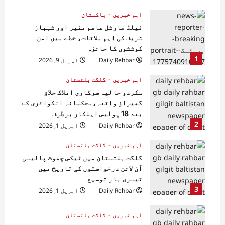
اہم خبریں
پاکستان
فیلڈ مارشل عاصم منیر اور شہباز
شریف کی اہم ملاقات، خطے میں امن
کوششوں کا جائزہ
1
Daily Rehbar
اپریل 9, 2026
اہم خبریں
گلگت بلتستان
سکردو حالیہ سرکاری املاک جلاؤ
گھیراؤ واقعہ،محکمانہ انکوائری کے
بعد 18 پولیس اہلکار برطرف
2
Daily Rehbar
اپریل 1, 2026
اہم خبریں
گلگت بلتستان
گلگت بلتستان میں ٹیکس چھوٹ پالیسی
آن لائن درخواستوں کی تاریخ میں
تیسری بار توسیع
3
Daily Rehbar
اپریل 1, 2026
اہم خبریں
گلگت بلتستان