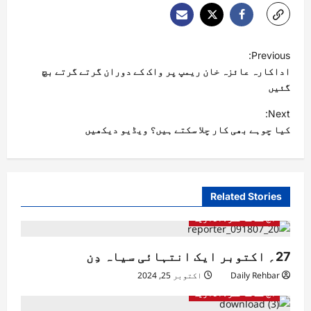
Previous:
اداکارہ عائزہ خان ریمپ پر واک کے دوران گرتے گرتے بچ
گئیں
Next:
کیا چوہے بھی کار چلا سکتے ہیں؟ ویڈیو دیکھیں
Related Stories
آج کے کالمز/ اداریہ
27؍ اکتوبر ایک انتہائی سیاہ دِن
Daily Rehbar
اکتوبر 25, 2024
آج کے کالمز/ اداریہ