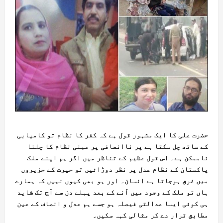
حضرت علی کا ایک مشہور قول ہے کہ کفر کا نظام تو کامیابی
کے ساتھ چل سکتا ہے پر ناانصافی پر مبنی نظام کا چلنا
ناممکن ہے۔ اس قول عظیم کے تناظر میں اگر ہم اپنے ملک
پاکستان کے نظام عدل پر نظر دوڑائیں تو حیرت کے جزیروں
میں غرق ہوجاتا ہے انسان۔ اور ہو بھی کیوں نہیں کہ ہمارے
ہاں تو ملک کے وجود میں آنے کے بعد پہلے دن سے آج تک شاید
ہی کوئی ایسا عدالتی فیصلہ ہو جسے ہم عدل و انصاف کے عین
مطابق قرار دے کر مثالی کہہ سکیں۔