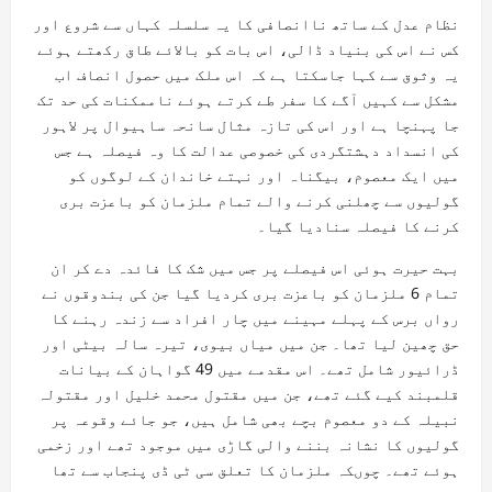
نظام عدل کے ساتھ ناانصافی کا یہ سلسلہ کہاں سے شروع اور
کس نے اس کی بنیاد ڈالی، اس بات کو بالائے طاق رکھتے ہوئے
یہ وثوق سے کہا جاسکتا ہے کہ اس ملک میں حصول انصاف اب
مشکل سے کہیں آگے کا سفر طے کرتے ہوئے ناممکنات کی حد تک
جا پہنچا ہے اور اس کی تازہ مثال سانحہ ساہیوال پر لاہور
کی انسداد دہشتگردی کی خصوصی عدالت کا وہ فیصلہ ہے جس
میں ایک معصوم، بیگناہ اور نہتے خاندان کے لوگوں کو
گولیوں سے چھلنی کرنے والے تمام ملزمان کو باعزت بری
کرنے کا فیصلہ سنادیا گیا۔
بہت حیرت ہوئی اس فیصلے پر جس میں شک کا فائدہ دے کر ان
تمام 6 ملزمان کو باعزت بری کردیا گیا جن کی بندوقوں نے
رواں برس کے پہلے مہینے میں چار افراد سے زندہ رہنے کا
حق چھین لیا تھا۔ جن میں میاں بیوی، تیرہ سالہ بیٹی اور
ڈرائیور شامل تھے۔ اس مقدمے میں 49 گواہان کے بیانات
قلمبند کیے گئے تھے، جن میں مقتول محمد خلیل اور مقتولہ
نبیلہ کے دو معصوم بچے بھی شامل ہیں، جو جائے وقوعہ پر
گولیوں کا نشانہ بننے والی گاڑی میں موجود تھے اور زخمی
ہوئے تھے۔ چوںکہ ملزمان کا تعلق سی ٹی ڈی پنجاب سے تھا