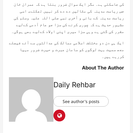
کی جاسکتی ہے۔ مگر ایک سوال ضرور بنتا ہے کہ عمران خان
جس ریاست مدینہ کی مثالیں دے دے کر نہیں تھکتے، اسی
ریاست مدینہ کے بانی و آخری نبی صلی اللہ علیہ وسلم کی
مشہور حدیث ہے کہ چوری کرنے کی سزا جو عام آدمی کےلیے
مقرر کی گئی ہے وہی سزا میری اپنی اولاد کےلیے بھی ہوگی۔
ایک ہی دن دو مختلف اسلامی ممالک کی عدالتوں سے آئے فیصلے
مجھ سمیت بہت لوگوں کو سامان عبرت و حیرت ضرور مہیا
کررہے ہیں۔
About The Author
Daily Rehbar
See author's posts