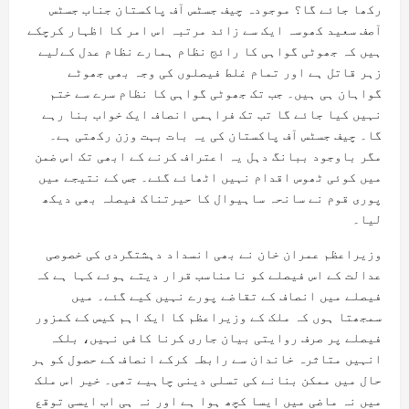
رکھا جائے گا؟ موجودہ چیف جسٹس آف پاکستان جناب جسٹس
آصف سعید کھوسہ ایک سے زائد مرتبہ اس امر کا اظہار کرچکے
ہیں کہ جھوٹی گواہی کا رائج نظام ہمارے نظام عدل کےلیے
زہر قاتل ہے اور تمام غلط فیصلوں کی وجہ بھی جھوٹے
گواہان ہی ہیں۔ جب تک جھوٹی گواہی کا نظام سرے سے ختم
نہیں کیا جائے گا تب تک فراہمی انصاف ایک خواب بنا رہے
گا۔ چیف جسٹس آف پاکستان کی یہ بات بہت وزن رکھتی ہے۔
مگر باوجود ببانگ دہل یہ اعتراف کرنے کے ابھی تک اس ضمن
میں کوئی ٹھوس اقدام نہیں اٹھائے گئے۔ جس کے نتیجے میں
پوری قوم نے سانحہ ساہیوال کا حیرتناک فیصلہ بھی دیکھ
لیا۔
وزیراعظم عمران خان نے بھی انسداد دہشتگردی کی خصوصی
عدالت کے اس فیصلے کو نامناسب قرار دیتے ہوئے کہا ہے کہ
فیصلے میں انصاف کے تقاضے پورے نہیں کیے گئے۔ میں
سمجھتا ہوں کہ ملک کے وزیراعظم کا ایک اہم کیس کے کمزور
فیصلے پر صرف روایتی بیان جاری کرنا کافی نہیں، بلکہ
انہیں متاثرہ خاندان سے رابطہ کرکے انصاف کے حصول کو ہر
حال میں ممکن بنانے کی تسلی دینی چاہیے تھی۔ خیر اس ملک
میں نہ ماضی میں ایسا کچھ ہوا ہے اور نہ ہی اب ایسی توقع