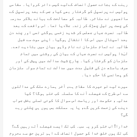
رہنے کے بجائے حصول انصاف کےلیے کیس دائر کروایا۔ مقامی
پولیس نے پرنسپل کو گرفتار بھی کیا، جس کے بعد پرنسپل کے
ساتھیوں نے متاثرہ طالبہ کو مصالحت کے بہانے بلاکر مدرسہ
کی چھت پر تیل چھڑک کر زندہ جلادیا تھا۔ اس واقعے کے بعد
طالبہ نصرت جہاں جھلس کر شدید زخمی ہوگئی تھی اور چند دن
بعد اسپتال میں اس کا انتقال ہوگیا۔ اپنی موت سے قبل
طالبہ نے تمام ملزمان نے نام وڈیو بیان میں بتادیے تھے۔
لہٰذا پولیس نے نصرت جہاں کے بیان کی روشنی میں تمام
ملزمان کو گرفتار کیا۔ چارج شیٹ عدالت میں پیش کی اور
صرف باسٹھ دن کی قلیل مدت میں عدالت نے تمام سولہ ملزمان
کو پھانسی کا حکم دیا۔
میرے لیے تو حیرت کا مقام ہے، آخر ہمارے ملک کی عدالتوں
سے اس طرح کے فیصلے آنے کا سلسلہ کب ختم ہوگا؟ کیا
عدلیہ، حکومت اور ریاست اس سوال کا کوئی تسلی بخش جواب
دینے کی زحمت کریں گے، یا یہ مملکت بس یوں ہی چلتی رہے
گی؟
خدارا! اب ختم کرو یہ سب۔ کب تک ایسے فیصلے آتے رہیں گے؟
کب تک یوں خلق خدا کو حصول انصاف کے اہم ترین حق سے محروم