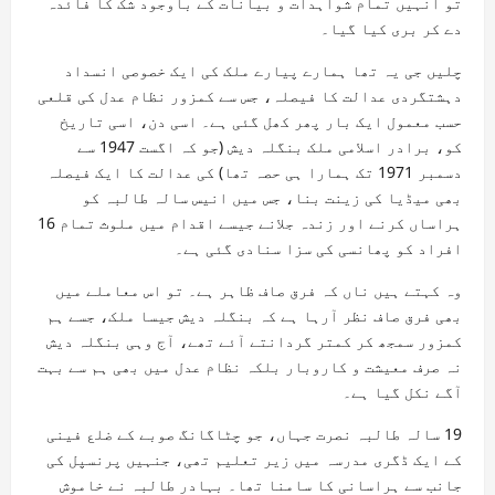
تو انہیں تمام شواہدات و بیانات کے باوجود شک کا فائدہ
دے کر بری کیا گیا۔
چلیں جی یہ تھا ہمارے پیارے ملک کی ایک خصوصی انسداد
دہشتگردی عدالت کا فیصلہ، جس سے کمزور نظام عدل کی قلعی
حسب معمول ایک بار پھر کھل گئی ہے۔ اسی دن، اسی تاریخ
کو، برادر اسلامی ملک بنگلہ دیش (جو کہ اگست 1947 سے
دسمبر 1971 تک ہمارا ہی حصہ تھا) کی عدالت کا ایک فیصلہ
بھی میڈیا کی زینت بنا، جس میں انیس سالہ طالبہ کو
ہراساں کرنے اور زندہ جلانے جیسے اقدام میں ملوث تمام 16
افراد کو پھانسی کی سزا سنادی گئی ہے۔
وہ کہتے ہیں ناں کہ فرق صاف ظاہر ہے۔ تو اس معاملے میں
بھی فرق صاف نظر آرہا ہے کہ بنگلہ دیش جیسا ملک، جسے ہم
کمزور سمجھ کر کمتر گردانتے آئے تھے، آج وہی بنگلہ دیش
نہ صرف معیشت و کاروبار بلکہ نظام عدل میں بھی ہم سے بہت
آگے نکل گیا ہے۔
19 سالہ طالبہ نصرت جہاں، جو چٹاگانگ صوبے کے ضلع فینی
کے ایک ڈگری مدرسہ میں زیر تعلیم تھی، جنہیں پرنسپل کی
جانب سے ہراسانی کا سامنا تھا۔ بہادر طالبہ نے خاموش