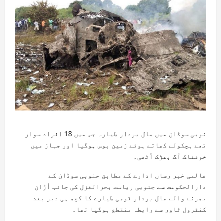
نوبی سوڈان میں مال بردار طیارہ جس میں 18 افراد سوار
تھے ہچکولے کھاتے ہوئے زمین بوس ہوگیا اور جہاز میں
خوفناک آگ بھڑک اُٹھی۔
عالمی خبر رساں ادارے کے مطابق جنوبی سوڈان کے
دارالحکومت سے جنوبی ریاست بحرالغزل کی جانب اُڑان
بھرنے والے مال بردار قومی طیارے کا کچھ ہی دیر بعد
کنٹرول ٹاور سے رابطہ منقطع ہوگیا تھا۔