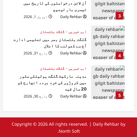
آن لائن درخواستوں کی تاریخ میں
تیسری بار توسیع
3
Daily Rehbar
اپریل 1, 2026
اہم خبریں
گلگت بلتستان
گلگت بلتستان بھر میں تعلیمی ادارے
آج سے کھولنے کا اعلان
Daily Rehbar
مارچ 31, 2026
4
اہم خبریں
گلگت بلتستان
مدینہ مارکیٹ گلگت یوٹیلٹی سٹور
میں کروڑوں کی خرد برد، انچارج کو
20 سال قید
5
Daily Rehbar
مارچ 30, 2026
Copyright © 2026 All rights reserved.
|
Daily Rehbar
by
North Soft.