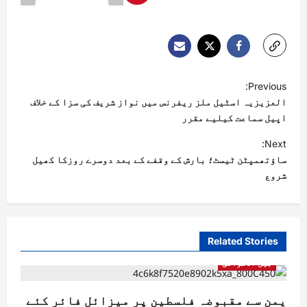
Previous:
العزیزیہ اسٹیل ملز ریفرنس میں نواز شریف کی سزا کے خلاف
اپیل سماعت کیلیے مقرر
Next:
ساؤتھمپٹن ٹیسٹ؛ بارش کے وقفے کے بعد دوسرے روزکا کھیل
شروع
Related Stories
بین الاقوامی
یمن سے مقبوضہ فلسطین پر میزائل فائر کئے