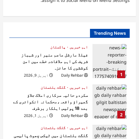
assign it to Social Menu on Menu Settings.
Trending News
اہم خبریں
پاکستان
فیلڈ مارشل عاصم منیر اور شہباز
شریف کی اہم ملاقات، خطے میں امن
کوششوں کا جائزہ
1
Daily Rehbar
اپریل 9, 2026
اہم خبریں
گلگت بلتستان
سکردو حالیہ سرکاری املاک جلاؤ
گھیراؤ واقعہ،محکمانہ انکوائری کے
بعد 18 پولیس اہلکار برطرف
2
Daily Rehbar
اپریل 1, 2026
اہم خبریں
گلگت بلتستان
گلگت بلتستان میں ٹیکس چھوٹ پالیسی