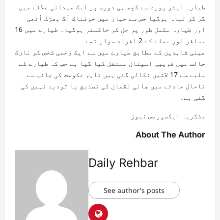
طیارہ ایئر پورٹ سے کچھ ہی دوری پر ایک میدانی علاقے میں
گر کر تباہ ہوگیا جس سے جہاز میں خوفناک آگ بھڑک اُٹھی
اور طیارہ مکمل طور پر جل کر خاکستر ہوگیا۔ طیارے میں 16
مسافر اور عملے کے 2 افراد سوار تھے۔
عینی شاہدین کے مطابق طیارے میں سے ایک زخمی شخص کو نازک
حالت میں قریبی اسپتال منتقل کیا گیا ہے جب کہ طیارے کے
ملبے سے 17 لاشیں نکالی گئی ہیں تاہم حکومت کی جانب سے
تاحال حادثے میں جانی نقصان کی تصدیق یا تردید نہیں کی
گئی ہے۔
بشکریہ ایکسپریس نیوز
About The Author
Daily Rehbar
See author's posts