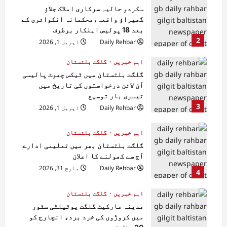
سکردو حالیہ سرکاری املاک جلاؤ
گھیراؤ واقعہ،محکمانہ انکوائری کے
بعد 18 پولیس اہلکار برطرف
2
Daily Rehbar
اپریل 1, 2026
اہم خبریں
گلگت بلتستان
گلگت بلتستان میں ٹیکس چھوٹ پالیسی
آن لائن درخواستوں کی تاریخ میں
تیسری بار توسیع
3
Daily Rehbar
اپریل 1, 2026
اہم خبریں
گلگت بلتستان
گلگت بلتستان بھر میں تعلیمی ادارے
آج سے کھولنے کا اعلان
Daily Rehbar
مارچ 31, 2026
4
اہم خبریں
گلگت بلتستان
مدینہ مارکیٹ گلگت یوٹیلٹی سٹور
میں کروڑوں کی خرد برد، انچارج کو