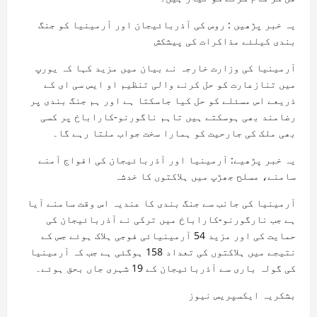
یہ خبر پڑھیں : روس کی آذربائیجان اور آرمینیا کو جنگ
بندی کیلئے مذاکرات کی پیشکش
آرمینیا کی وزارت خارجہ نے بیان میں مزید کہا کہ یورپ
میں تنازعارت کو حل کرنے والی تنظیم او ایس سی ای کے
ذریعے اس مسئلے کو حل کیا جاسکتا ہے اور ہم جنگ بندی پر
رضامند بھی ہوسکتے ہیں تاہم ناگورنو-کاراباخ پر کسی
بھی ملک کی جارحیت کو ہمارا سخت جواب ملتا رہے گا۔
یہ خبر پڑھیے: آرمينيا اور آذربائيجان کی افواج آمنے
سامنے، مسلح جھڑپ میں ہلاکتوں کا خدشہ
آرمینیا کی جانب سے جنگ بندی کا عندیہ اس وقت سامنے آیا
ہے جب نارگورنو-کاراباخ میں ترکی نے آذربائیجان کی
حمایت کی اور مزید 54 آرمینیائی فوجی ہلاک ہوئے جس کے
نتیجے میں ہلاکتوں کی تعداد 158 ہوگئی ہے جب کہ آرمینیا
کی گولہ باری سے آذربائیجان کے 19 شہری جاں بحق ہوئے۔
بشکریہ ایکسپریس نیوز