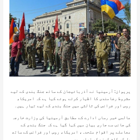
یریوان: آرمینیا نے آذربائیجان کے ساتھ جنگ ​​بندی کے لیے
مشروط رضامندی کا اظہار کرتے ہوئے کہا ہے کہ امریکا،
روس اور فرانس کی ثالثی میں جنگ بندی کے لیے تیار ہیں۔
عالمی خبر رساں ادارے کے مطابق آرمینیا کی وزارت خارجہ
کی جانب سے جاری بیان میں کہا گیا ہے کہ جنگ بندی کے
معاملے پر اقوام متحدہ، امریکا، روس اور فرانس کے ساتھ
مل کر کام کرنے کو تیار ہیں۔