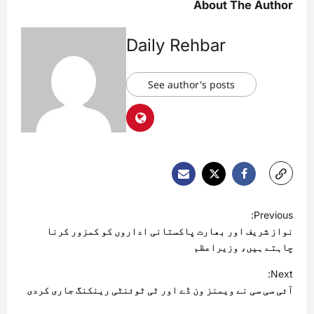
About The Author
Daily Rehbar
See author's posts
Previous:
نواز شریف اور بھارت پاکستانی اداروں کو کمزور کرنا
چاہتے ہیں، وزیراعظم
Next:
آئی سی سی نے ویمنز ون ڈے اور ٹی ٹوئنٹی رینکنگ جاری کردی