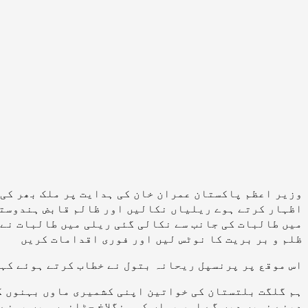
وزیر اعظم پاکستان عمران خان کی ہدایت پر ملک بھر کی
اظہار کرتے ہوے ریلیاں نکالیں اور ظالم قابض ہندوستا
میں طالبات کی جانب سے نکالی گئی
ریلی میں طالبات نے 
ظلم و بر بریت کا نوٹس لیں اور فوری اقدامات کریں
اس موقع پر پرنسپل ریحانہ بتول نے خطاب کرتے ہوئے کہا
ہم گلگت بلتستان کی خواتین اپنی کشمیری ماوں بہنوں کے
دبنے نہیں دیں گے اور یہاں کی سنگلاخ چٹانوں میں بسنے