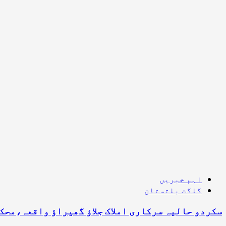
اہم خبریں
گلگت بلتستان
سکردو حالیہ سرکاری املاک جلاؤ گھیراؤ واقعہ،محکمانہ انکوائری ک