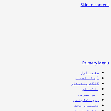
Skip to content
Primary Menu
صفحہ اول
آج کا اخبار
گلگت بلتستان
پاکستان
اہم خبریں
بین الاقوامی
تعلیم و صحت
انٹرٹینمنٹ