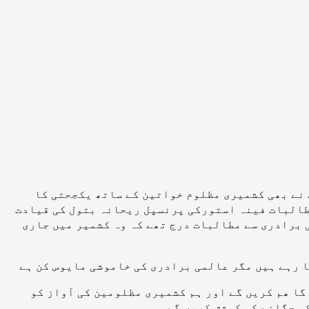
 نے بھی کشمیری مظلوم خواتین کے ساتھ یکجحتی کا
طالبات فینہ استورکی پرنسپل ریحانہ بتول کی قیادت
 برادری سے مطالبات درج تھے کہ وہ کشمیر میں جاری
ا رہے ہیں مگر عالمی برادری کی خاموشی مایوس کن ہے
گا ھم کریں گے اور ہم کشمیری مظلومین کی آواز کو
و جگانے کی کوشش کریں گے۔