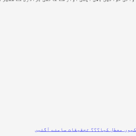
 کیوں معطل کیا؟؟؟ تحقیقات سامنے آگئیں