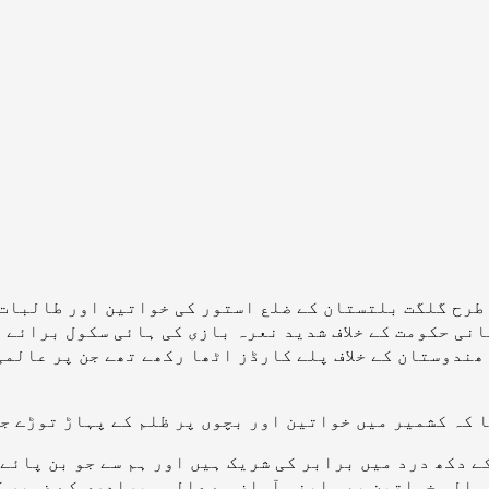
 طرح گلگت بلتستان کے ضلع استور کی خواتین اور طالبات
نی حکومت کے خلاف شدید نعرہ بازی کی ہائی سکول برائے 
ھندوستان کے خلاف پلے کارڈز اٹھا رکھے تھے جن پر عالمی
 کہ کشمیر میں خواتین اور بچوں پر ظلم کے پہاڑ توڑے ج
 دکھ درد میں برابر کی شریک ہیں اور ہم سے جو بن پائے 
 والی خواتین بھی اپنی آواز سے عالمی برادری کے ضمیر ک