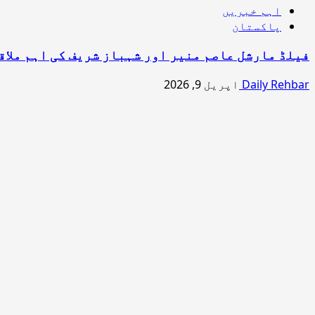
اہم خبریں
پاکستان
فیلڈ مارشل عاصم منیر اور شہباز شریف کی اہم ملاق
Daily Rehbar
اپریل 9, 2026