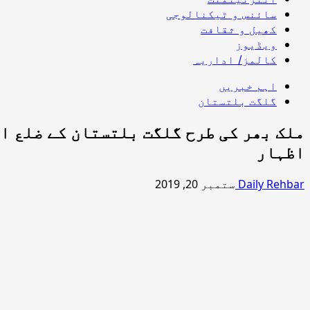
سائنس و ٹیکنالوجی
کھیل و ثقافت
ویڈیوز
کالمز/ اداریہ
اہم خبریں
گلگت بلتستان
ملک بھر کی طرح گلگت بلتستان کے ضلع ا
اظہار
Daily Rehbar
ستمبر 20, 2019