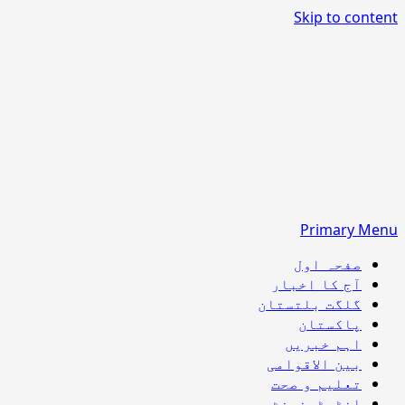
Skip to content
Primary Menu
صفحہ اول
آج کا اخبار
گلگت بلتستان
پاکستان
اہم خبریں
بین الاقوامی
تعلیم و صحت
انٹرٹینمنٹ