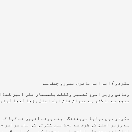
سکردو / ایس ایس ناصری بیورو چیف سے
وفاقی وزیر اموع کشمیر وگلگت بلتستان علی امین گنڈا پ
سمجھ سے بالاتر ہے عمران خان ایک اعلیٰ پڑھا لکھا لیڈر
سکردو میں میڈیا بریفننگ دیتے ہوئے انہوں نے کہا کہ 
ہے وزیر اعلیٰ کی طرف سے بجٹ میں کٹوٹی کی بات سراسر ج
اعلیٰ اتنے حد تک با اختیار ہے جتنا کے پی کے اور لاہو