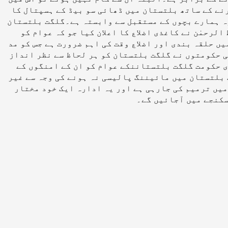
نے کے ساتھ بلتستان میں ڈھائی سو بیڈ کے ہسپتال کا
وہ ہمارے بچوں کے مستقبل سے وابستہ ہے۔گلگت بلتستان
رحمٰن نے کاغذی اضلاع کا اعلان کیا جو کہ عوام کو
 حلقہ بندی اور اضلاع وقت کی اہم ضرورت ہے جس کو مد
ی حکومتوں نے گلگت بلتستان کو ہر لحاظ سے نظر انداز
ی حکومت گلگت بلتستاننکے عوام کو ان کے امنگوں کے
 بلتستان میں مائیننگ پالیسی نہ ہونے کی وجہ سے غیر
میں ترمیم کی جارہی ہے اور یہ ادارہ ایک خود مختار
سکنجے میں آجائیں گے۔