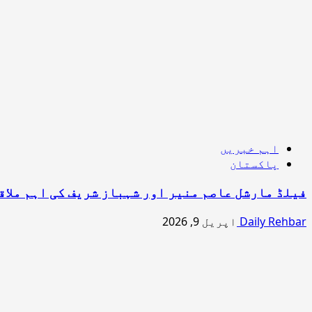
اہم خبریں
پاکستان
فیلڈ مارشل عاصم منیر اور شہباز شریف کی اہم ملاق
Daily Rehbar
اپریل 9, 2026