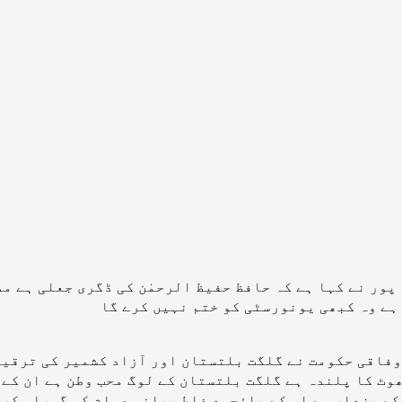
ور نے کہا ہے کہ حافظ حفیظ الرحمٰن کی ڈگری جعلی ہے م
 ہے وہ کبھی یونورسٹی کو ختم نہیں کرے گا
وفاقی حکومت نے گلگت بلتستان اور آزاد کشمیر کی ترقیا
ھوٹ کا پلندہ ہے گلگت بلتستان کے لوگ محب وطن ہے ان کے
ر کے بزدار ہے اس کے باؤجود غلط بیانی عوام کو گمراہ کر