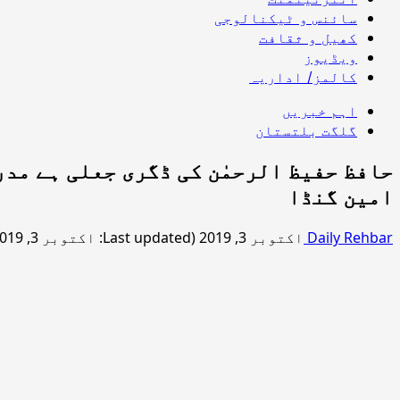
سائنس و ٹیکنالوجی
کھیل و ثقافت
ویڈیوز
کالمز/ اداریہ
اہم خبریں
گلگت بلتستان
حافظ حفیظ الرحمٰن کی ڈگری جعلی ہے مدر
امین گنڈا
Daily Rehbar
اکتوبر 3, 2019 (Last updated: اکتوبر 3, 2019)