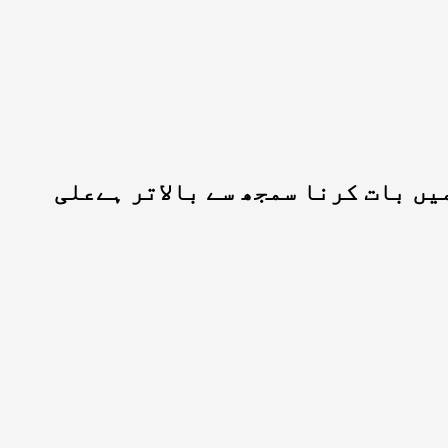
یں بات کرنا سمجھ سے بالاتر ہےعلی