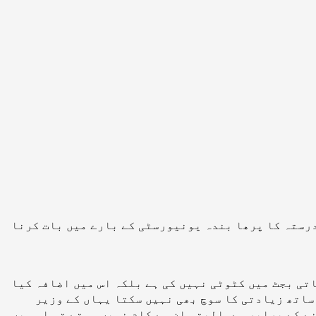
درستہ کا پرھا بندہ یونیورسٹی کے بارے میں بات کرنا
تی بجٹ میں کٹوٹی نہیں کی ہے بلکہ اس میں اضافہ کیا
 ساتھ زیادتی کا سوچ بھی نہیں سکتا یہاں کے وزیر
نے کے برابر ہے۔البتہ ان سے کام نہیں ہوتے تو اس میں