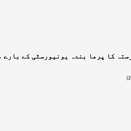
ستہ کا پرھا بندہ یونیورسٹی کے بارے م