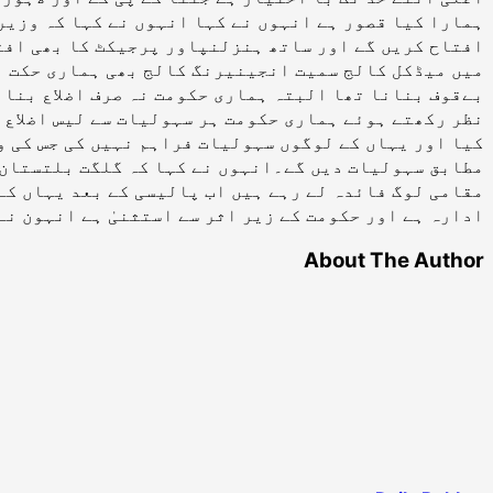
ہمارا کیا قصور ہے انہوں نے کہا انہوں نے کہا کہ وزیر
افتاح کریں گے اور ساتھ ہنزلنپاور پرجیکٹ کا بھی افت
میں میڈکل کالج سمیت انجینیرنگ کالج بھی ہماری حکت بن
بےقوف بنانا تھا البتہ ہماری حکومت نہ صرف اضلاع بنائ
نظر رکھتے ہوئے ہماری حکومت ہر سہولیات سے لیس اضلاع ب
کیا اور یہاں کے لوگوں سہولیات فراہم نہیں کی جس کی و
مطابق سہولیات دیں گے۔انہوں نے کہا کہ گلگت بلتستان 
مقامی لوگ فائدہ لے رہے ہیں اب پالیسی کے بعد یہاں کے
ادارہ ہے اور حکومت کے زیر اثر سے استثنیٰ ہے انہون نے
About The Author