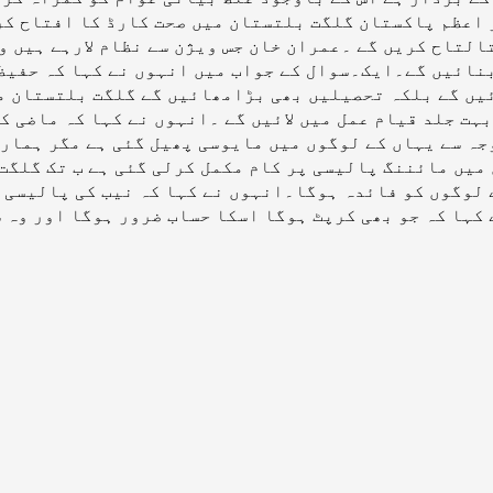
 اعظم پاکستان گلگت بلتستان میں صحت کارڈ کا افتاح کر
التاح کریں گے ۔عمران خان جس ویژن سے نظام لارہے ہیں 
ائیں گے۔ایک۔سوال کے جواب میں انہوں نے کہا کہ حفیظ ال
یں گے بلکہ تحصیلیں بھی بڑامھائیں گے گلگت بلتستان میں
ہت جلد قیام عمل میں لائیں گے ۔انہوں نے کہا کہ ماضی ک
جہ سے یہاں کے لوگوں میں مایوسی پھیل گئی ہے مگر ہمار
میں مائننگ پالیسی پر کام مکمل کرلی گئی ہے ب تک گلگت
 لوگوں کو فائدہ ہوگا۔انہوں نے کہا کہ نیب کی پالیسی 
 کہا کہ جو بھی کرپٹ ہوگا اسکا حساب ضرور ہوگا اور وہ 