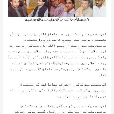
ایچ ای سی کے وفد کے دورہ سے متعلق تفصیلی جائزہ، وفدآج
بلتستان یونیورسٹی پہنچے گا
سکردو(پ ر) بلتستان
یونیورسٹی میں رجسٹرار وسیم اللہ جان ملک کی زیرِ صدارت
اہم اجلاس انچن کیمپس میں منعقد ہوا۔ اجلاس میں تمام شعبہ
جات کے صدور، کنٹرولر امتحانات، ڈائریکٹر اکیڈمکس شریک
ہوئے۔اجلاس میں ہائرایجوکیشن کمیشن آف پاکستان کے وفد
کا دورہ بلتستان یونیورسٹی سے متعلق تفصیلی جائزہ لیا
گیا۔
اِس سلسلے میں شرکاء اجلاس کو بتایا گیا کہ بلتستان
یونیورسٹی کی گذشہ دو سال کی کارکردگی مثالی رہی۔ تمام
تر ریکارڈاور رپورٹ تیار ہے۔
ایچ ای سی کے معیار کو مدِ نظر رکھتے ہوئے بلتستان
یونیورسٹی نے اپنا سفر جاری رکھا۔ شُنید ہے کہ وفد کے