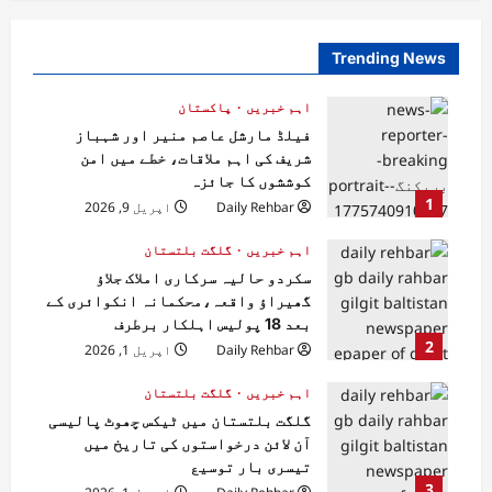
Trending News
اہم خبریں
پاکستان
فیلڈ مارشل عاصم منیر اور شہباز
شریف کی اہم ملاقات، خطے میں امن
کوششوں کا جائزہ
1
Daily Rehbar
اپریل 9, 2026
اہم خبریں
گلگت بلتستان
سکردو حالیہ سرکاری املاک جلاؤ
گھیراؤ واقعہ،محکمانہ انکوائری کے
بعد 18 پولیس اہلکار برطرف
2
Daily Rehbar
اپریل 1, 2026
اہم خبریں
گلگت بلتستان
گلگت بلتستان میں ٹیکس چھوٹ پالیسی
آن لائن درخواستوں کی تاریخ میں
تیسری بار توسیع
3