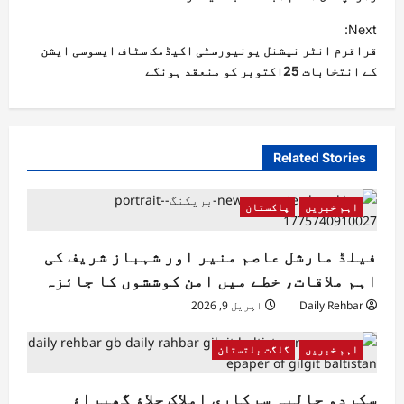
Next:
قراقرم انٹر نیشنل یونیورسٹی اکیڈمک سٹاف ایسوسی ایشن
کے انتخابات 25اکتوبر کو منعقد ہونگے
Related Stories
اہم خبریں
پاکستان
فیلڈ مارشل عاصم منیر اور شہباز شریف کی
اہم ملاقات، خطے میں امن کوششوں کا جائزہ
Daily Rehbar
اپریل 9, 2026
اہم خبریں
گلگت بلتستان
سکردو حالیہ سرکاری املاک جلاؤ گھیراؤ