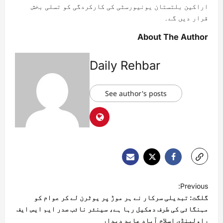
اراکین بلتستان یونیورسٹی کی کارکردگی کو تسلی بخش
قرار دیں گے۔
About The Author
Daily Rehbar
See author's posts
Previous:
گلگت: تبدیلی سرکار نے ہر موڑ پر یوٹرن لے کر عوام کو
مہنگائی کی طرف دھکیل رہا ہے، سینئر نائب صدر ایم ایس ایف
راولپنڈی اسلام آباد عابد دیدار