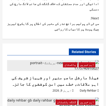
ادائیگی اور عدم مستقلی کے خلاف گلگت کی جانب لانگ مارچ کی
دھمکی
Next:
سی ٹی ڈی پولیس برانچ غذر کی مخبر کی اطلاع پر گاہکوچ لیویز
چیک پوسٹ پر کامیاب کارواٸی
Related Stories
اہم خبریں
پاکستان
فیلڈ مارشل عاصم منیر اور شہباز شریف کی
اہم ملاقات، خطے میں امن کوششوں کا جائزہ
Daily Rehbar
اپریل 9, 2026
اہم خبریں
گلگت بلتستان