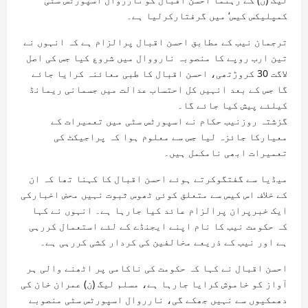
کمپلیکس کیس‘ میں گرفتارکرلیا ہے۔
ترجمان نیب کے مطابق احسن اقبال پرالزام ہے کہ انہوں نے
تین ارب روپے کا منصوبہ نارووال میں شروع کیا جس کی اصل
لاگت 30 کروڑتھی، احسن اقبال کا طبی معائنہ کرایا جائے
گا جس کے بعد انہیں کل احتساب عدالت میں جسمانی ریمانڈ
کیلئے پیش کیا جائے گا۔
گزشتہ روزنیب حکام نے اسپورٹس سٹی میں تعمیرات کے
معیارکا جائزہ لیا جس سے معلوم ہوا کہ پراجیکٹ کی
تعمیرات ابھی نامکمل ہیں۔
میڈیا سے گفتگوکرتے ہوئے احسن اقبال کا کہنا تھا کہ ان
کے خلاف اس کیس سے متعلق کوئی ٹھوس ثبوت نہیں محض اخبارکی
ایک خبرپران پرالزام عائد کیا جارہا ہے۔ انہوں نے کہا
کہ حکومت نیب کا نام اپنے ایجنڈے کے لئے استعمال کررہی
ہے اور نیب کے ذریعے مخالفین کی کردار کشی کررہی ہے۔
احسن اقبال نے کہا کہ حکومت کی ناکامی پر اٹھنے والی ہر
آواز کو خاموش کرایا جارہا ہے، مسلم لیگ (ن) عمران خان کی
دھمکیوں سے نہیں جھکے گی، نارروال اسپورٹس سٹی منصوبے