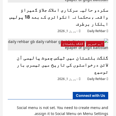
سکردو حالیہ سرکاری املاک جلاؤ گھیراؤ
واقعہ،محکمانہ انکوائری کے بعد 18 پولیس
اہلکار برطرف
Daily Rehbar
اپریل 1, 2026
اہم خبریں
گلگت بلتستان
گلگت بلتستان میں ٹیکس چھوٹ پالیسی آن
لائن درخواستوں کی تاریخ میں تیسری بار
توسیع
Daily Rehbar
اپریل 1, 2026
Connect with Us
Social menu is not set. You need to create menu and
assign it to Social Menu on Menu Settings.