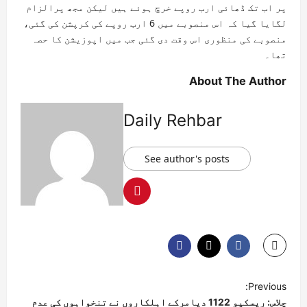
پر اب تک ڈھائی ارب روپے خرچ ہوئے ہیں لیکن مجھ پرالزام
لگایا گیا کہ اس منصوبے میں 6 ارب روپے کی کرپشن کی گئی،
منصوبے کی منظوری اس وقت دی گئی جب میں اپوزیشن کا حصہ
تھا۔
About The Author
Daily Rehbar
See author's posts
Previous:
چلاس: ریسکیو 1122 دیامرکے اہلکاروں نے تنخواہوں کی عدم