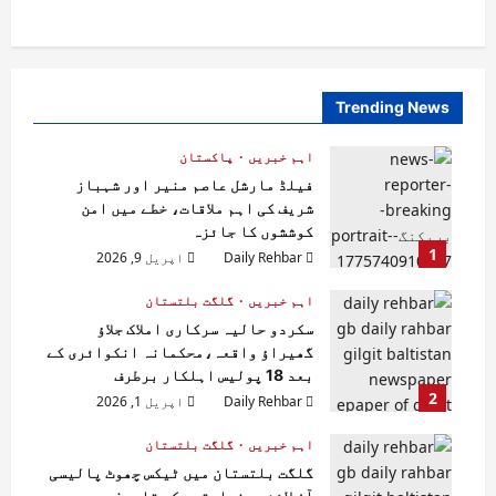
Trending News
اہم خبریں
پاکستان
فیلڈ مارشل عاصم منیر اور شہباز
شریف کی اہم ملاقات، خطے میں امن
کوششوں کا جائزہ
1
Daily Rehbar
اپریل 9, 2026
اہم خبریں
گلگت بلتستان
سکردو حالیہ سرکاری املاک جلاؤ
گھیراؤ واقعہ،محکمانہ انکوائری کے
بعد 18 پولیس اہلکار برطرف
2
Daily Rehbar
اپریل 1, 2026
اہم خبریں
گلگت بلتستان
گلگت بلتستان میں ٹیکس چھوٹ پالیسی
آن لائن درخواستوں کی تاریخ میں