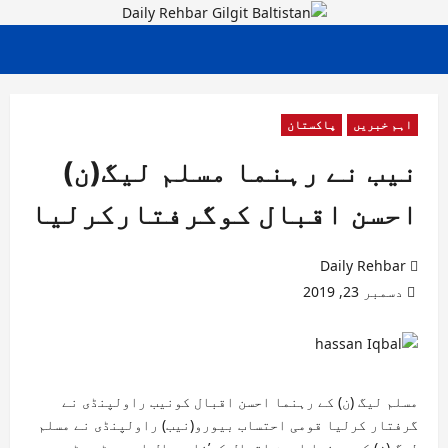
اہم خبریں
پاکستان
نیب نے رہنما مسلم لیگ(ن)
احسن اقبال کوگرفتارکرلیا
Daily Rehbar
دسمبر 23, 2019
مسلم لیگ (ن) کے رہنما احسن اقبال کونیب راولپنڈی نے
گرفتار کرلیا
قومی احتساب بیورو(نیب) راولپنڈی نے مسلم
لیگ (ن) کے رہنما احسن اقبال کو’نارروال اسپورٹس سٹی