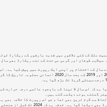
یت ملک کے کئی علاقوں میں شدید بارشوں کے ریکارڈ ٹوٹے۔
رمی می حدت کے نئے ریکارڈ بھی سال 2020 کی قدرتی تباہ کاریوں میں شامل ہیں۔
 سال کے اختتام پر اپنی ایک رپورٹ میں پیش کیا ہے۔ اس
اداروں نے اپنے مشاہدات اور تحقیقات پیش کی ہیں۔ 2016 اور
ا ہے کہ اس سال لا نینا کے باوجود عالمی درجہ حرارت کم
یئر گھلتے ہوئے دیکھے گئے ہیں۔
2020 کا پورا عشرہ تاریخی لحاظ سے گرم ترین بھی تھا ، جو اس رپورٹ کا