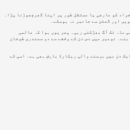
فراد کو عارضی یا مستقل طور پر اپنا گھرچھوڑنا پڑا۔
نٹانل میں کئی ماہ تک آگ بھڑکتی رہی۔ پھر یوں ہوا کہ عالمی
ن دیکھے گئے اور امریکہ میں لارا نامی ہری کین سے 27 افراد لقمہ اجل بنے۔ نومبر میں دس دن کے وقفے سے دو سمندری طوفان
را ہے۔ 28 اگست کو کراچی میں 231 ملی میٹر بارش ہوئی جو ایک دن میں برسنے والی ریکارڈ بارش بھی ہے۔ اسی کے