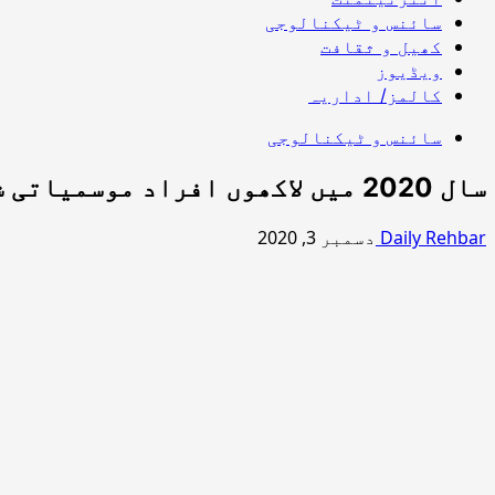
سائنس و ٹیکنالوجی
کھیل و ثقافت
ویڈیوز
کالمز/ اداریہ
سائنس و ٹیکنالوجی
سال 2020 میں لاکھوں افراد موسمیاتی شدت کی باعث نقل مکانی پرمجبور،رپورٹ
Daily Rehbar
دسمبر 3, 2020