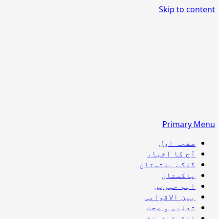
Skip to content
Primary Menu
صفحہ اول
آج کا اخبار
گلگت بلتستان
پاکستان
اہم خبریں
بین الاقوامی
تعلیم و صحت
انٹرٹینمنٹ