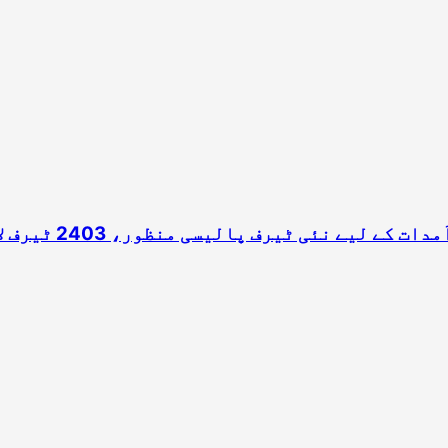
گلگت بلتستان حکو