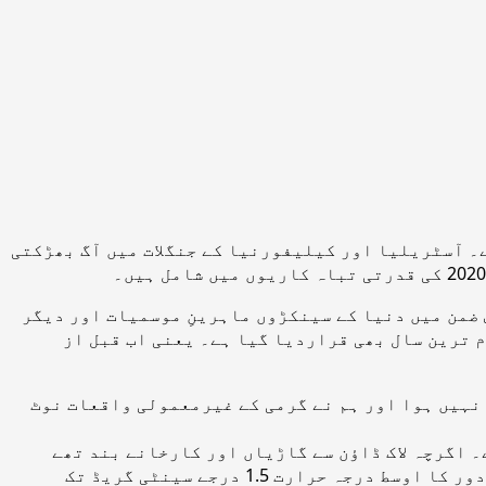
 آسٹریلیا اور کیلیفورنیا کے جنگلات میں آگ بھڑکتی
 ضمن میں دنیا کے سینکڑوں ماہرینِ موسمیات اور دیگر
 2019 کے بعد سال 2020 انسانی معلومہ تاریخ کا گرم ترین سال بھی قراردیا گیا ہے۔ یعنی اب قبل از
 نہیں ہوا اور ہم نے گرمی کے غیرمعمولی واقعات نوٹ
 خلاصہ بھی ہے۔ اگرچہ لاک ڈاؤن سے گاڑیاں اور کارخانے بند تھے
لیکن فضا میں گرین ہاؤس گیس کی مقدارکا ایک نیا ریکارڈ بھی دیکھا گیا ہے۔ خدشہ ہے کہ 2024 تک قبل از صنعتی دور کا اوسط درجہ حرارت 1.5 درجے سینٹی گریڈ تک