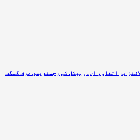
مت کا بڑا فیصلہ، ای۔وہیکل درآمدات کے لیے نئی ٹیرف پالیسی منظور، 2403 ٹیرف لائنز پر اتفاق، ای۔وہیکل کی رجسٹریشن صرف گلگت