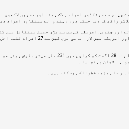
ٹ چینج سے سینکڑوں افراد ہلاک ہوئے اور دسیوں لاکھوں ا
ی آگ سے 43 افراد جاں بحق ہوئے اور جنوبی افریقہ کی سب سے بڑی جھیل پی
سمندروں میں بڑے بڑے سائیکلون اور طوفا
پاکستان میں ماہِ اگست نمی سے بھرپور ترین مہینہ گز
مولی نقصان پہنچایا۔
اہ و سال مزید خطرناک ہوسکتے ہیں۔