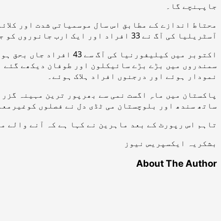
جاپہنچے گا۔
محتاط اندازے کے مطابق اس سال موسمیاتی شدت اور کلائم
آسٹریلیا کی آگ نے 33 افراد اور ایک ارب جانوروں کو جلاکر راکھ کردیا جبکہ دور رہنے والے سینکڑوں افراد دھویں اور گھٹن سے جانبر نہ ہوسکے۔
اکتوبر میں کیلیفورنیا ک
نمودار ہوئے اور درجنوں افراد ہلاک ہوئے۔
ساتھ سندھ اور بلوچستان می ٹڈی دل نے فصلوں کوغیرمع
تاہم اس رپورٹ کے بعد ماہرین نے کہا ہے کہ آنے والے م
بشکریہ ایکسپریس نیوز
About The Author