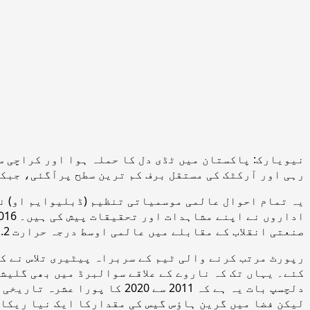
نیویارک: پاکستان میں ٹڈی دل کا حملہ ہوا اور کراچی سم
رہی اور آرکٹک کی مستقل برف کم ترین سطح پرآگئی، جبکہ سیلاب، طوفان اور گ
یہ تمام احوال عالمی موسمیاتی تنظیم (ڈبلیوایم او) نے
صنعتی انقلاب کے مقابلے میں عالمی اوسط درجہ حرارت 1.2 درجے سینٹی گریڈ تک بڑھ گیا ہے۔
رپورٹ مرتب کرنے والی ٹیم کے سربراہ پیٹیری تلاس نے کہ
کئے۔ یہاں تک کہ ناروے کے علاقے سوالبرڈ میں بھی گلیش
دلچسپ بات یہ ہے کہ 2011 سے 