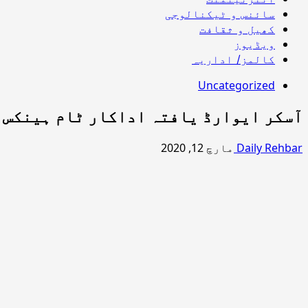
سائنس و ٹیکنالوجی
کھیل و ثقافت
ویڈیوز
کالمز/ اداریہ
Uncategorized
آسکر ایوارڈ یافتہ اداکار ٹام ہینکس 
Daily Rehbar
مارچ 12, 2020