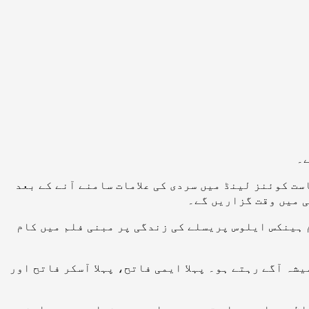
ے۔
سٹریلوی ریاست کوئنز لینڈ میں سردی کی علامات سامنے آنے کے بعد
ی میں وقت گزاریں گے۔
 ہینکس ایلوس پریسلے کی زندگی پر مبنی فلم میں کام
 آگے رہتے ہو۔ پہلا ایمی فاتح، پہلا آسکر فاتح اور
ظت ہماری پہلی ترجیح ہے اور ہم دنیا بھر میں اپنے