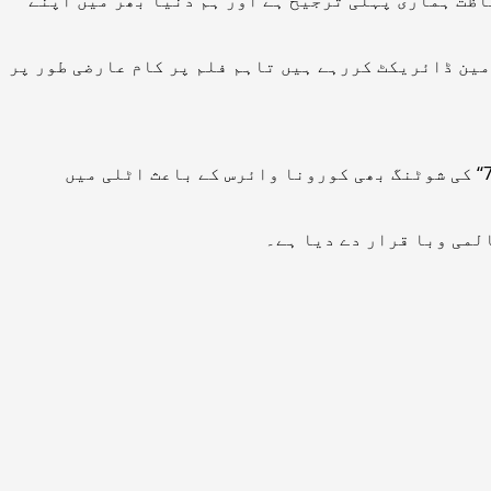
مین ڈائریکٹ کررہے ہیں تاہم فلم پر کام عارضی طور پر
اس سے قبل ہالی ووڈ سپر اسٹار ٹام کروز کی ایکشن تھرلر فلم مشن امپاسبل سیریز کی ساتویں فلم ’’مشن امپاسبل7‘‘ کی شوٹنگ بھی کورونا وائرس کے باعث اٹلی میں
لمی وبا قرار دے دیا ہے۔