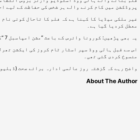
پروڈکشن میں کام کرنے والے ہر شخص کی حفاظت کے لیے ا
غیر ملکی میڈیا کا کہنا ہے کہ فلم کا تاحال کوئی نام 
معطل کردیا گیا ہے۔
یہ بھی پڑھیں: کورونا وائرس کے باعث ’’مشن امپاسبل 7 ‘‘کی شوٹنگ معطل
منسوخ کردی گئی تھی۔
واضح رہے کہ گزشتہ روز عالمی ادارہ برائے صحت (ڈبلیو ا
About The Author