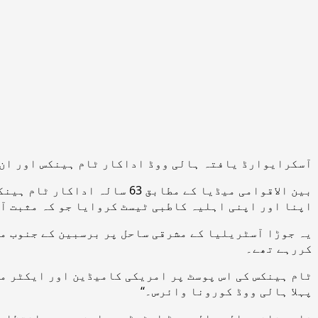
آسکرایوارڈ یافتہ ہالی ووڈ اداکار ٹام ہینکس اور ان 
بین الاقوامی میڈیا کے مطابق
اپنا اور اپنی اہلیہ کاطبی ٹیسٹ کروایا جو کہ مثبت آ
یہ جوڑا آسٹریلیا کے مشرقی ساحل پر برسبین کے جنوب م
کررہے تھے۔
ٹام ہینکس کی اس پوسٹ پر امریکی کامیڈین اور ایکٹر مار
پہلا ہالی ووڈ کورونا وائرس۔‘‘
فلم بنانے والے ہالی ووڈ اسٹوڈیو وارنر بروس انتظامیہ