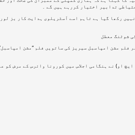
حتیاطی تدابیر اختیار کررہے ہیں گے ۔
نہیں رکھا گیا ہے تاہم اسے آسٹریلوی ہدایت کار بز لور
یچ او) نے ہنگامی اجلاس میں کورونا وائرس کے مرض کو عا