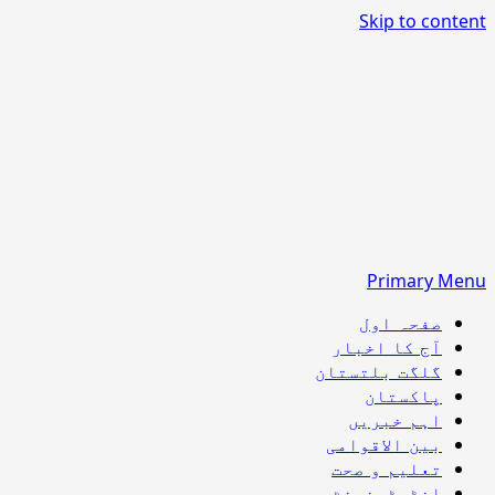
Skip to content
Primary Menu
صفحہ اول
آج کا اخبار
گلگت بلتستان
پاکستان
اہم خبریں
بین الاقوامی
تعلیم و صحت
انٹرٹینمنٹ