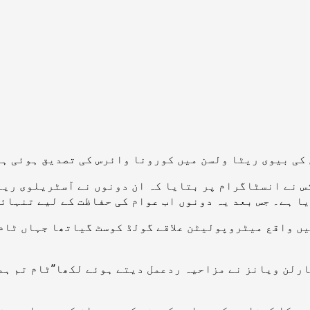
کی بیوی ریٹا ولسن میں کورونا وائرس کی تصدیق ہوئی ہ
 63 سالہ اداکار ٹام ہینکس نے انسٹاگرام پر بتایا کہ ان دونوں نے آ
یا ہے۔ جس بعد یہ دونوں اب عوام کی حفاظت کے لیے تنہائ
یں واقع میٹروپولیٹن علاقے گولڈ کوسٹ گیاتھا جہاں ٹام
لن ویانز نے مزاحیہ ردعمل دیتے ہوئے لکھا’’ٹام تم ہمیشہ
 کا کہنا ہے کہ ہماری کمپنی کے ممبران کی صحت اور حفا