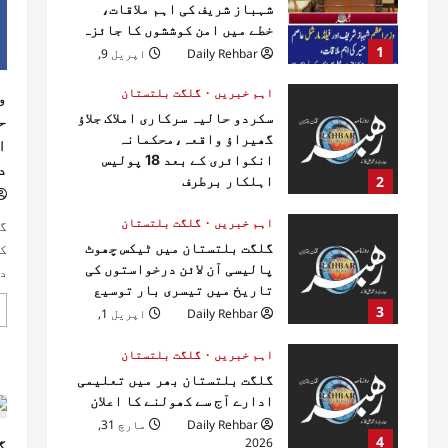
شہباز شریف کی اہم ملاقات،
خطے میں امن کوششوں کا جائزہ
1
Daily Rehbar
اپریل 9,
2026
اہم خبریں
گلگت بلتستان
و
سکردو حالیہ سرکاری املاک جلاؤ
ح
گھیراؤ واقعہ،محکمانہ
ا
انکوائری کے بعد 18 پولیس
د
2
اہلکار برطرف
Daily Rehbar
اپریل 1,
2026
اہم خبریں
گلگت بلتستان
گ
گلگت بلتستان میں ٹیکس چھوٹ
ک
پالیسی آن لائن درخواستوں کی
د
تاریخ میں تیسری بار توسیع
3
Daily Rehbar
اپریل 1,
2026
اہم خبریں
گلگت بلتستان
گلگت بلتستان بھر میں تعلیمی
ادارے آج سے کھولنے کا اعلان
Daily Rehbar
مارچ 31,
4
2026
گ