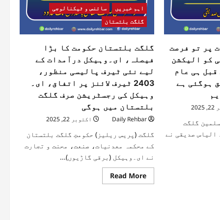
اہم خبریں
سائنس و ٹیکنالوجی
گلگت بلتستان
ت پر تو فرصت
گلگت بلتستان حکومت کا بڑا
ی کو الیکشن
فیصلہ، ای۔وہیکل درآمدات کے
قبل ہی عام
لیے نئی ٹیرف پالیسی منظور،
ق ہوگئی ہے
2403 ٹیرف لائنز پر اتفاق، ای۔
یم
وہیکل کی رجسٹریشن صرف گلگت
بلتستان میں ہوگی
202
Daily Rehbar
اکتوبر 22, 2025
سلمین گلگت
 الیاس صدیقی نے
گلگت (پریس ریلیز) حکومتِ گلگت بلتستان
کے محکمہ معدنیات، صنعت، محنت و تجارت
نے ای۔وہیکل (برقی گاڑیوں)...
Read More