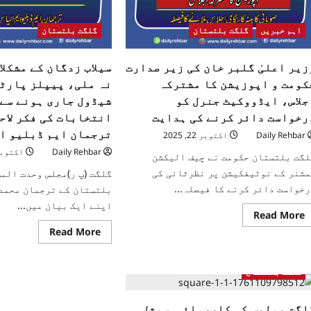
اہم خبریں
گلگت بلتستان
گلگت بلتستان
زیر اعلیٰ گلبر خان کی زیر صدارت
سیلاب زدگان کے مشکلا
کومت و اپوزیشن کا مشترکہ
نہ ملی، پیپلز پارٹ
جلاس، ایڈووکیٹ جنرل کو
شیڈول جاری ہونے سے 
رخواست دائر کرنے کی ہدایت
انتخابات کی فکر لاح
ترجمان ایم ڈبلیو ا
Daily Rehbar
اکتوبر 22, 2025
Daily Rehbar
اکتوبر 22, 5
لگت بلتستان حکومت نے چیف الیکشن
مشنر کے نوٹیفکیشن پر نظرثانی کی
گلگت (پ ر)مجلس وحدت الم
رخواست دائر کرنے کا فیصلہ...
بلتستان کے ترجمان محمد
اپنے ایک بیان میں...
Read More
Read More
گلگت بلتستان
لگت پولیس کی کارروائی, سوشل