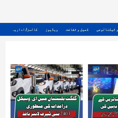
و ٹیکنالوجی
کھیل و ثقافت
ویڈیوز
کالمز/ اداریہ