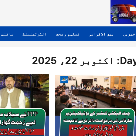
خبریں
بین الاقوامی
تعلیم و صحت
انٹرٹینمنٹ
سائنس 
Day
اکتوبر 22، 2025