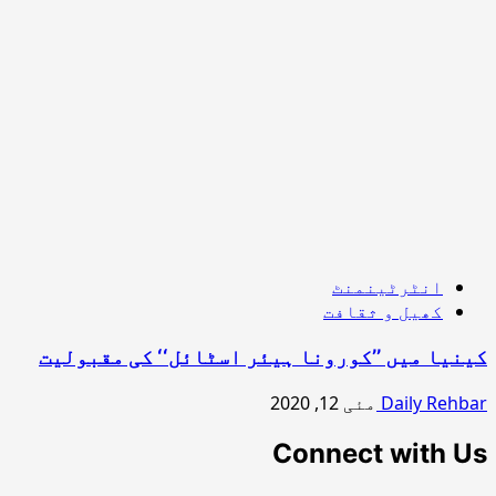
انٹرٹینمنٹ
کھیل و ثقافت
کینیا میں ’’کورونا ہیئر اسٹائل‘‘ کی مقبولیت
Daily Rehbar
مئی 12, 2020
Connect with Us