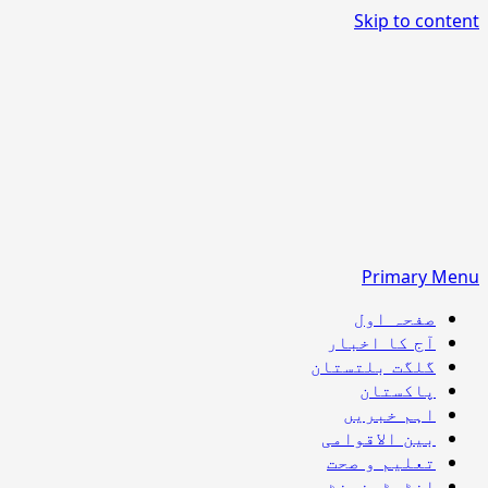
Skip to content
Primary Menu
صفحہ اول
آج کا اخبار
گلگت بلتستان
پاکستان
اہم خبریں
بین الاقوامی
تعلیم و صحت
انٹرٹینمنٹ