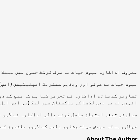
معروف اداکارہ مہوش حیات نہ صرف کرکٹ جنون میں مبتلا 
مہوش حیات نے فوٹو اور ویڈیو شیئرنگ ایپلیکیشن (ایپ)
تصاویر کے ساتھ اداکارہ نے تحریر کیا ہے کہ میچ کے دو
انہوں نے یہ بھی لکھا کہ پاکستان سپر لیگ (پی ایس ایل)
صدارتی تمغہ امتیاز حاصل کرنے والی اداکارہ نے لاہو ق
خیال رہے کہ مہوش حیات پشاور زلمی کے لاہور قلندرز کے
About The Author