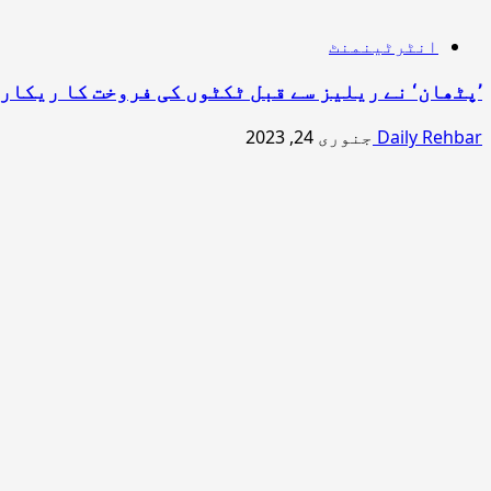
انٹرٹینمنٹ
’پٹھان‘ نے ریلیز سے قبل ٹکٹوں کی فروخت کا ریکار
Daily Rehbar
جنوری 24, 2023