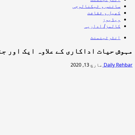
سائنس و ٹیکنالوجی
کھیل و ثقافت
ویڈیوز
کالمز/ اداریہ
انٹرٹینمنٹ
مہوش حیات اداکاری کے علاوہ ایک اور ج
Daily Rehbar
مارچ 13, 2020