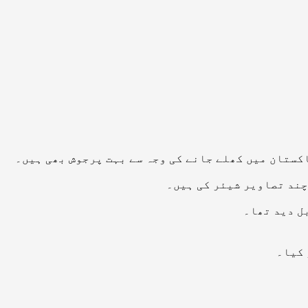
اکستان میں کھلے جانے کی وجہ سے بہت پرجوش بھی ہیں۔
چند تصاویر شیئر کی ہیں۔
ل دید تھا۔
 کیا۔