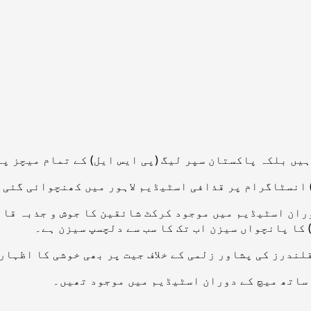
ہیں بلکہ پاکستان سپر لیگ (پی ایس ایل) کے تمام میچز پ
 انسٹاگرام پر قذافی اسٹیڈیم لاہور میں کھنچوائی گئی 
ران اسٹیڈیم میں موجود کرکٹ شائقین کا جوش و جذبہ قاب
 کا پانچواں سیزن اب تک کا سب سے دلچسپ سیزن ہے۔
لندرز کی پشاور زلمی کے خلاف جیت پر بھی خوشی کا اظہار
 ساتھ میچ کے دوران اسٹیڈیم میں موجود تھیں۔