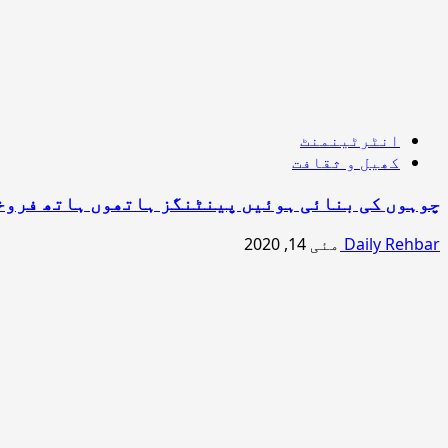
انٹرٹینمنٹ
کھیل و ثقافت
چوہوں کی بنائی ہوئیں پینٹنگز ہاتھوں ہاتھ فروخ
Daily Rehbar
مئی 14, 2020