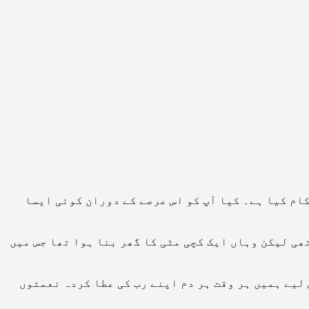
کام کیا ہے۔ کیا آپ کو اس عرصے کے دوران کوئی ایسا
تھی لیکن وہاں ایک کچی مٹی کا گھر بنا ہوا تھا جس میں
 لیے ہمیں ہر وقت ہر دم اپنے رب کی عطا کردہ نعمتوں