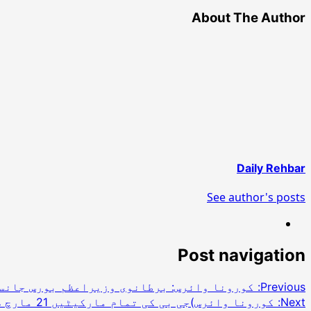
About The Author
Daily Rehbar
See author's posts
Post navigation
Previous:
کورونا وائرس: برطانوی وزیراعظم بورس جانسن
Next:
کورونا وائرس)جی بی کی تمام مارکیٹیں 21 مارچ سے بند کرنے کا فیصلہ