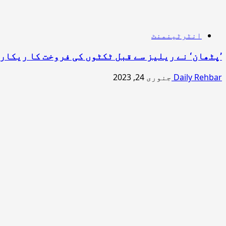
انٹرٹینمنٹ
’پٹھان‘ نے ریلیز سے قبل ٹکٹوں کی فروخت کا ریکار
Daily Rehbar
جنوری 24, 2023