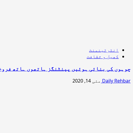
انٹرٹینمنٹ
کھیل و ثقافت
چوہوں کی بنائی ہوئیں پینٹنگز ہاتھوں ہاتھ فروخ
Daily Rehbar
مئی 14, 2020