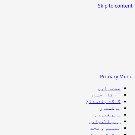
Skip to content
Primary Menu
صفحہ اول
آج کا اخبار
گلگت بلتستان
پاکستان
اہم خبریں
بین الاقوامی
تعلیم و صحت
انٹرٹینمنٹ