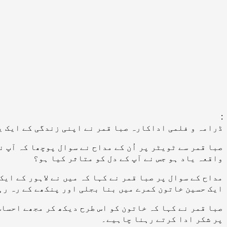
:
ڈرامہ و فلمی اداکارہ صبا قمر نے اپنی زندگی کے ایک ی
صبا قمر سے ٹویٹر پر اُن کے مداح نے سوال پوچھا کہ آپ 
واقعہ یاد ہو جس نے آپ کے دل کو متاثر کیا ہو؟
مداح کے سوال پر صبا قمر نے کہا کہ میں نے لاہور کے ایک
ایک حسین خاتون کمرے میں بنا بجلی اور پنکھے کے رہ رہ
صبا قمر نے کہا کہ خاتون کو اس طرح دیکھ کر مجھے احساس
پر شکر ادا کرتے رہنا چاہیے۔