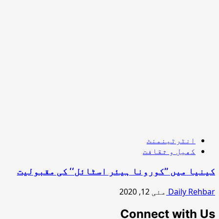
انٹرٹینمنٹ
کھیل و ثقافت
کینیا میں ’’کورونا ہیئر اسٹائل‘‘ کی مقبولیت
Daily Rehbar
مئی 12, 2020
Connect with Us