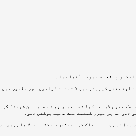
ادگار واقعے سے پردہ اُٹھا دیا۔
نے اپنے فنی کیریئر میں لا تعداد ڈراموں اور فلموں میں 
 علاقے میں ڈرامہ کیا تھا جہاں ہم نے سارا دن شوٹنگ کی 
ی تھی جس پر میری کیفیت بہت عجیب ہوگئی تھی۔
 ہوا کہ ہم اللہ پاک کی نعمتوں سے کتنا مالا مال ہیں اس