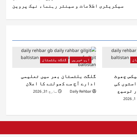
سیکریٹری اطلاعات و سینئر رہنماء نیک پروین
ان
اہم خبریں
گلگت بلتستان
یکس چھوٹ
گلگت بلتستان بھر میں تعلیمی
استوں کی
ادارے آج سے کھولنے کا اعلان
ر توسیع
Daily Rehbar
مارچ 31, 2026
2