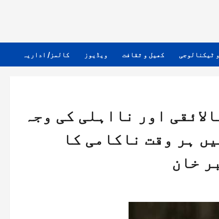
و ٹیکنالوجی
کھیل و ثقافت
ویڈیوز
کالمز/ اداریہ
لائقی اور نااہلی کی وجہ
یں ہر وقت ناکامی کا
ر خان