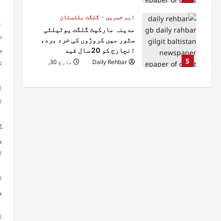
اہم خبریں
گلگت بلتستان
گ
مدینہ مارکیٹ گلگت یوٹیلٹی
د
سٹور میں کروڑوں کی خرد برد،
و
انچارج کو 20 سال قید
5
ت
Daily Rehbar
مارچ 30,
2026
ا
ا
گ
پ
ا
ا
پ
ا