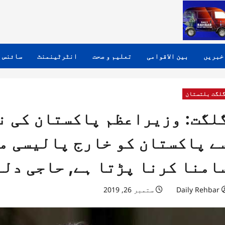
خبریں
بین الاقوامی
تعلیم و صحت
انٹرٹینمنٹ
سائنس 
لگت بلتستان
لگت: وزیراعظم پاکستان کی نا
ے پاکستان کو خارج پالیسی م
امنا کرنا پڑتا ہے, حاجی دلب
Daily Rehbar
ستمبر 26, 2019