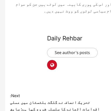
ور اس کی پوری کابینہ میں لوٹے ہیں جن کو عوام
م سیاسی لوٹوں کو ووٹ نہیں دیں .
Daily Rehbar
See author's posts
Next:
تحریک انصاف نے گلگت بلتستان میں عملی
اقدامات اٹھانے کا سلسلہ شروع کیا ہے: سابق