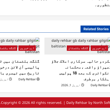
نظوری۔
Related Stories
اہم خبریں
گلگت بلتستان
اہم خبریں
گلگت بلتست
کردو حالیہ سرکاری املاک جلاؤ
گلگت بلتستان میں ٹ
ھیراؤ واقعہ،محکمانہ
پالیسی آن لائن درخو
انکوائری کے بعد 18 پولیس
تاریخ میں تیسری با
ہلکار برطرف
Daily Rehbar
اپریل 1, 026
Daily Rehbar
اپریل 1, 2026
Copyright © 2026 All rights reserved.
|
Daily Rehbar
by North Soft