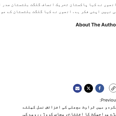
انھوں نے کہا پاکستان تحریک انصاف گلگت بلتستان صدر ا
ی نہیں اپنی فکر ہے . انھوں نے کہا گلگت بلتستان کے عوا
About The Autho
Previous
کردو میں ٹراوٹ مچھلی کی افزائش نسل کیلئے
ڑے پراجیکٹ کا افتتاح، پچاس کروڑ رروپے کی