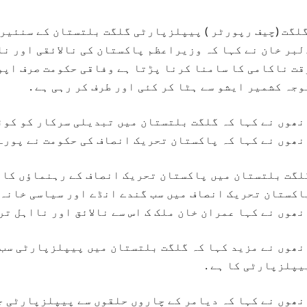
لگت (چیف رپورٹر ) پیپلزپارٹی گلگت بلتستان کے سنئیر
لبر خان نے کہا کہ وزیراعظم پاکستان کی نالائقی اور نا
قت ناکامی کا سامنا کرنا پڑتا ہے
وفاقی حکومت صرف اپوز
وجہ کشمیر ایشو سے ہٹا کر کئی اور طرف کر رہی ہے .
نھوں نے کہا کہ گلگت بلتستان میں تبدیلی سرکار کو کوئی
نھوں نے کہا کہ پاکستان تحریک انصاف کی حکومت نے پورے
لگت بلتستان میں پاکستان تحریک انصاف کے رہنماؤں کا 
اکستان تحریک انصاف میں سب گندے انڈے اور سیاسی خانہ ب
نھوں نے کہا عمران خان ملک ک اس سے نالائق اور نااہل تر
نھوں نے مزید کہا کہ گلگت بلتستان میں پیپلزپارٹی سب س
یپلزپارٹی کا ہے .
نھوں نے کہا کہ دیامر کے چاروں حلقوں سے پیپلزپارٹی ج