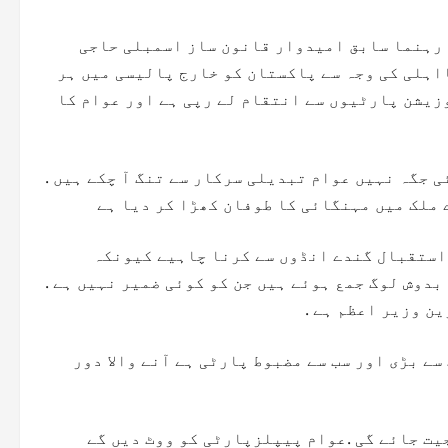
 رہنما سابق امیدوار قانون ساز اسمبلی حاجی
اہلی کی وجہ سے پاکستان کو خارج پالیسی میں ہر
یشن پارٹیوں سے انتقام لے رپی ہے اور عوام کا
 جگہ نہیں عوام تبدیلی سرکار سے تنگ آ چکے ہیں .
 ملک میں مہنگائی کا طوفان کھڑا کر دیا ہے
استقبال گندے انڈوں سے کرنا چاہیے کیونکہ
دوش لوگ جمع ہوئے ہیں جن کو کوئی ضمیر نہیں ہے .
ین وزیر اعظم ہے .
ے بڑی اور سب سے مضبوط پارٹی ہے آنے والا دور
یت جائے گی .عوام پیپلزپارٹی کو ووٹ دیں گے