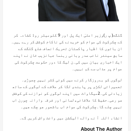
گلگت( پ ر)وزیر اعلیٰ ایک پل اور 9 کلومیٹر روڈ کشادہ کر
کے چکرکوٹ کی عوام کو خریدنے کی ناکام کوشش کر رہے ہیں۔
ان باتوں کا اظہار پاکستان تحریک انصاف ضلع گلگت کے
سابق سینئر نائب صدر وبانی رہنما جہانزیب خان نے اپنے
ایک اخباری بیان میں کی۔ن لیگ کا دور حکومت چکرکوٹ کی
عوام پر عذاب سے کم نہیں۔
لوگوں کو بےروزگار کرنے میں کوئی کثر نہیں چھوڑی۔
تعمیراتی لکڑی پر پابندی لگا کر علاقے کے لوگوں کے ساتھ
زیادتی کی۔2میگاواٹ میں اپنے لوگوں کو نوازنے کی کوشش
ھو رھی۔حفیظ کا علاقائی،لسانی اور فرقہ وارانہ چورن اب
نہیں چلے گا۔چکرکوٹ کی عوام اب باشعور ھو چکے ھیں۔
انشاء اللہ آ نے والے الیکشن میں وائٹ واش کریں گے۔
About The Author