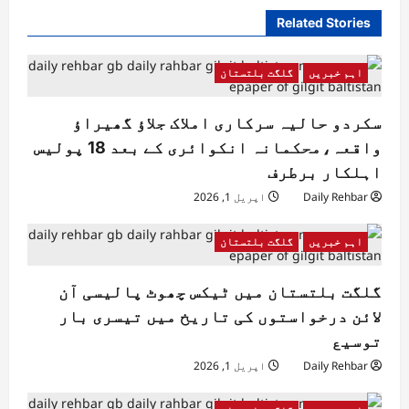
Related Stories
اہم خبریں
گلگت بلتستان
سکردو حالیہ سرکاری املاک جلاؤ گھیراؤ
واقعہ،محکمانہ انکوائری کے بعد 18 پولیس
اہلکار برطرف
Daily Rehbar
اپریل 1, 2026
اہم خبریں
گلگت بلتستان
گلگت بلتستان میں ٹیکس چھوٹ پالیسی آن
لائن درخواستوں کی تاریخ میں تیسری بار
توسیع
Daily Rehbar
اپریل 1, 2026