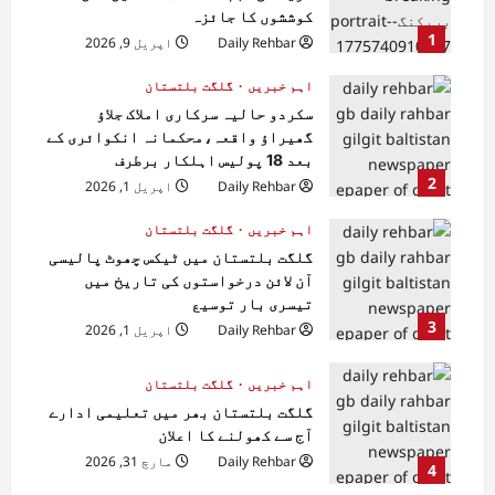
کوششوں کا جائزہ
1
Daily Rehbar
اپریل 9, 2026
اہم خبریں
گلگت بلتستان
سکردو حالیہ سرکاری املاک جلاؤ
گھیراؤ واقعہ،محکمانہ انکوائری کے
بعد 18 پولیس اہلکار برطرف
2
Daily Rehbar
اپریل 1, 2026
اہم خبریں
گلگت بلتستان
گلگت بلتستان میں ٹیکس چھوٹ پالیسی
آن لائن درخواستوں کی تاریخ میں
تیسری بار توسیع
3
Daily Rehbar
اپریل 1, 2026
اہم خبریں
گلگت بلتستان
گلگت بلتستان بھر میں تعلیمی ادارے
آج سے کھولنے کا اعلان
Daily Rehbar
مارچ 31, 2026
4