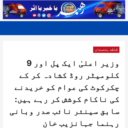
گلگت بلتستان
وزیر اعلیٰ ایک پل اور 9
کلومیٹر روڈ کشادہ کر کے
چکرکوٹ کی عوام کو خریدنے
کی ناکام کوشش کر رہے ہیں:
سابق سینئر نائب صدر وبانی
رہنما جہانزیب خان