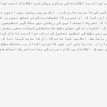
حوالے سے اطلاعات کی مرکزی سیکرٹری اطلاعات احمد جواد
بر کی جانب سے جاری کردہ ایک پریس ریلیز میں انھوں نے
 اور کہا کہ ان خبروں کا حقیقت سے کوئی تعلق نہیں یہ خ
 کہ تحریک انصاف آئین کی روشنی میں ملک گیر تنظیموں ک
کہ اختیارات کی نچلی سطح تک منتقلی کیلئے محض ریجنز ک
ی بھی سطح کی تنظیم تحلیل کرنے کے حوالے سے تاحال کوئ
باضابطہ اعلامیہ کیا جائے گا۔ان کا مذید کہنا تھا کہ 
وارانہ بددیانتی اور غیر قانونی اقدام ہے۔مختلف سطح ک
 مصدقہ اطلاعات پر کان دھرنے کی بجائے تحریک انصاف شعب