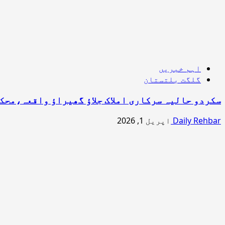
اہم خبریں
گلگت بلتستان
سکردو حالیہ سرکاری املاک جلاؤ گھیراؤ واقعہ،محکمانہ انکوائری ک
Daily Rehbar
اپریل 1, 2026