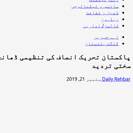
سائنس و ٹیکنالوجی
کھیل و ثقافت
ویڈیوز
کالمز/ اداریہ
اہم خبریں
گلگت بلتستان
پاکستان تحریک انصاف کی تنظیمی ڈھانچہ
سختی تردید
Daily Rehbar
ستمبر 21, 2019