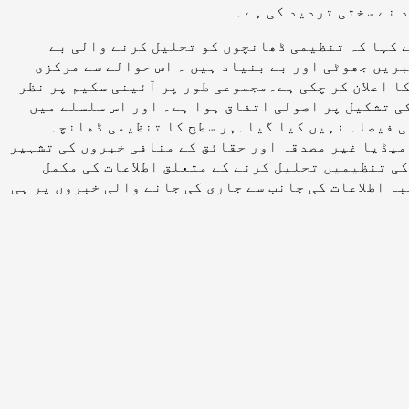
 نے سختی تردید کی ہے۔
 کہا کہ تنظیمی ڈھانچوں کو تحلیل کرنے والی بے
بریں جھوٹی اور بے بنیاد ہیں ۔ اس حوالے سے مرکزی
ا اعلان کر چکی ہے۔مجموعی طور پر آئینی سکیم پر نظر
ی تشکیل پر اصولی اتفاق ہوا ہے۔ اور اس سلسلے میں
ی فیصلہ نہیں کیا گیا۔ہر سطح کا تنظیمی ڈھانچہ
میڈیا غیر مصدقہ اور حقائق کے منافی خبروں کی تشہیر
ی تنظیمیں تحلیل کرنے کے متعلق اطلاعات کی مکمل
ہ اطلاعات کی جانب سے جاری کی جانے والی خبروں پر ہی