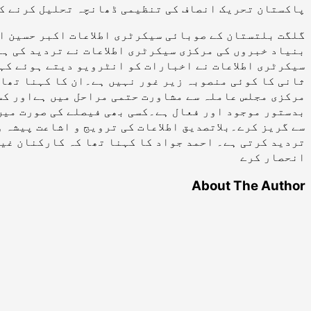
پاکستان تحریک انصاف کی تنظیمی ڈھانچہ تحلیل کرنے کے 
گلگت بلتستان کے صوبائی سیکرٹری اطلاعات اکبر حسین اک
بنیاد خبروں کی مرکزی سیکرٹری اطلاعات نے تردید کی ہے
سیکرٹری اطلاعات نے اخبارات کو انٹرویو دیتے ہوئے کہا
ثانی کا کوئی منصوبہ زیر غور نہیں ہے۔ان کا کہنا تھا 
مرکزی مجلس عاملہ سے مشاورت حتمی مراحل میں ہےاور کس
بدستور موجود اور فعال ہے۔کسی بھی فیصلے کی صورت میں 
سے گریز کرے۔بلاتصدیق اطلاعات کی ترویج و اشاعت پیشہ 
تردید کرتی ہے۔ احمد جواد کا کہنا تھا کہ کارکنان غیر
انحصار کرے
About The Author