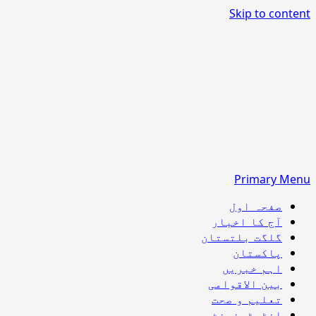
Skip to content
Primary Menu
صفحہ اول
آج کا اخبار
گلگت بلتستان
پاکستان
اہم خبریں
بین الاقوامی
تعلیم و صحت
انٹرٹینمنٹ