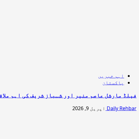
اہم خبریں
پاکستان
فیلڈ مارشل عاصم منیر اور شہباز شریف کی اہم ملاق
Daily Rehbar
اپریل 9, 2026