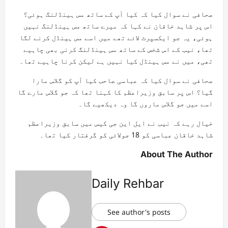
صحافی نے سوال کیا کہ کیا آپ کے ساتھ مس ہینڈلنگ ہوئی؟
اس پر شاہد خاقان نے کہا کہ میرے ساتھ مس ہینڈلنگ نہیں
ہوئی، یہ جو ایکسپرٹ لائے تھے میں اسے مس ہینڈل کرنے لگا
تھا، نیب کے اس شخص کے ساتھ مس ہینڈلنگ کرنی بھی چاہیے
تھی، میں نے مس ہینڈل کیا نہیں ہے لیکن کرنا چاہیے تھا۔
صحافی نے سوال کیا کہ عباسی صاحب کیا آپ کو گلاس مارا
گیا؟ اس پر سابق وزیراعظم کا کہنا تھا کہ جو گلاس مارے گا
اسے میں جو گلاس ماروں گا وہ دیکھیے گا۔
خیال رہے کہ نیب نے ایل این جی کیس میں سابق وزیراعظم
شاہد خاقان عباسی کو 18 جولائی کو گرفتار کیا تھا۔
About The Author
Daily Rehbar
See author's posts