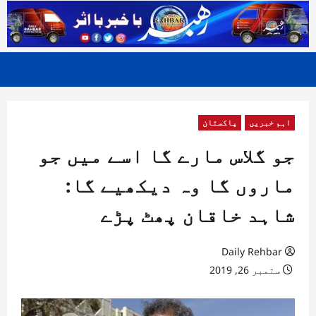
اہم خبریں
پاکستان
جو گلاس مارے گا اسے میں جو
ماروں گا وہ دیکھیے گا:
شاہد خاقان پھٹ پڑے
Daily Rehbar
ستمبر 26, 2019