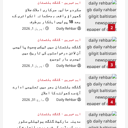
اہم خبریں
گلگت بلتستان
سکردو حالیہ سرکاری املاک جلاؤ
گھیراؤ واقعہ،محکمانہ انکوائری کے
بعد 18 پولیس اہلکار برطرف
2
Daily Rehbar
اپریل 1, 2026
اہم خبریں
گلگت بلتستان
گلگت بلتستان میں ٹیکس چھوٹ پالیسی
آن لائن درخواستوں کی تاریخ میں
تیسری بار توسیع
3
Daily Rehbar
اپریل 1, 2026
اہم خبریں
گلگت بلتستان
گلگت بلتستان بھر میں تعلیمی ادارے
آج سے کھولنے کا اعلان
Daily Rehbar
مارچ 31, 2026
4
اہم خبریں
گلگت بلتستان
مدینہ مارکیٹ گلگت یوٹیلٹی سٹور
میں کروڑوں کی خرد برد، انچارج کو