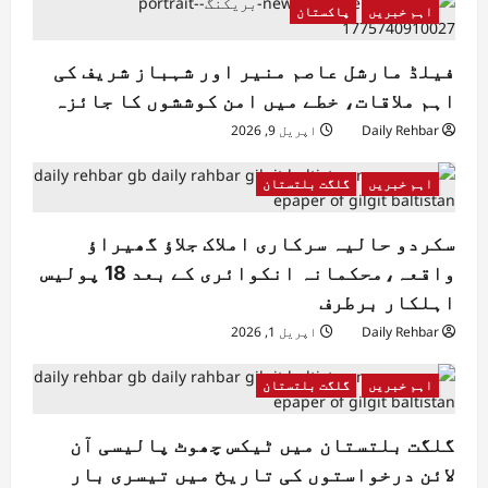
اہم خبریں
پاکستان
فیلڈ مارشل عاصم منیر اور شہباز شریف کی
اہم ملاقات، خطے میں امن کوششوں کا جائزہ
Daily Rehbar
اپریل 9, 2026
اہم خبریں
گلگت بلتستان
سکردو حالیہ سرکاری املاک جلاؤ گھیراؤ
واقعہ،محکمانہ انکوائری کے بعد 18 پولیس
اہلکار برطرف
Daily Rehbar
اپریل 1, 2026
اہم خبریں
گلگت بلتستان
گلگت بلتستان میں ٹیکس چھوٹ پالیسی آن
لائن درخواستوں کی تاریخ میں تیسری بار