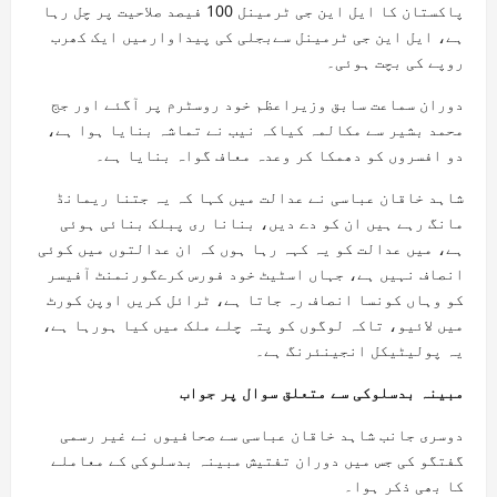
پاکستان کا ایل این جی ٹرمینل 100 فیصد صلاحیت پر چل رہا
ہے، ایل این جی ٹرمینل سےبجلی کی پیداوارمیں ایک کھرب
روپے کی بچت ہوئی۔
دوران سماعت سابق وزیراعظم خود روسٹرم پر آگئے اور جج
محمد بشیر سے مکالمہ کیاکہ نیب نے تماشہ بنایا ہوا ہے،
دو افسروں کو دھمکا کر وعدہ معاف گواہ بنایا ہے۔
شاہد خاقان عباسی نے عدالت میں کہا کہ یہ جتنا ریمانڈ
مانگ رہے ہیں ان کو دے دیں، بنانا ری پبلک بنائی ہوئی
ہے، میں عدالت کو یہ کہہ رہا ہوں کہ ان عدالتوں میں کوئی
انصاف نہیں ہے، جہاں اسٹیٹ خود فورس کرےگورنمنٹ آفیسر
کو وہاں کونسا انصاف رہ جاتا ہے، ٹرائل کریں اوپن کورٹ
میں لائیو، تاکہ لوگوں کو پتہ چلے ملک میں کیا ہورہا ہے،
یہ پولیٹیکل انجینئرنگ ہے۔
مبینہ بدسلوکی سے متعلق سوال پر جواب
دوسری جانب شاہد خاقان عباسی سے صحافیوں نے غیر رسمی
گفتگو کی جس میں دوران تفتیش مبینہ بدسلوکی کے معاملے
کا بھی ذکر ہوا۔