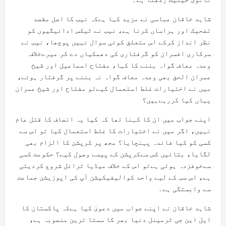
شاہد خاقان عباسی نے مزید کہا ہےکہ نیب کا اصل مقصد
تضحیک اور ہراساں کرنا ہے، نیب نے ٹیکس ادائیگیوں کو
نظر انداز کرکے اس متعلق کوئی سوال نہیں پوچھا، نیب نے
سرکاری افسران کو گرفتاری کی دھمکیاں دے کر میرےخلاف
وعدہ معاف گواہ بننے کا کہا، مفتاح اسماعیل اور شیخ
عمران الحق بھی وعدہ معاف گواہ نہ بننے پر گرفتار ہوئے،
میں نے اختیارات غلط استعمال کیےتو مفتاح اور شیخ عمران
یہاں کیا کررہےہیں؟
اپنے جواب میں ان کا کہنا تھا کہ کیا یہ انصاف کا قتل عام
نہیں، اگر میں نے اختیارات کا غلط استعمال کیا تو اس سے
کسی کو کیا فائدہ پہنچایا؟ مجھ پر کرپشن کا الزام بھی
لگایا، بتائیں کس سےکرپشن کے پیسے وصول کیے؟ حکومت کسی
سےخوفزدہ ہوتی ہےتو اس کے خلاف میڈیا ٹرائل شروع کردیتی
ہے، اس سب کے لیے واحد کوالیفیکیشن آپ کی اپوزیشن جماعت
سے وابستگی ہے۔
شاہد خاقان نے اپنے جواب میں دعویٰ کیا ہےکہ پاکستان کا
ایل این جی ٹرمینل دنیا بھر کا سستا ترین منصوبہ ہے،