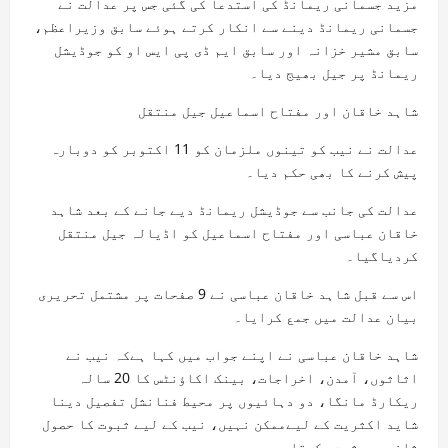
مزید جسمانی ریمانڈ کی استدعا کی گئی جس پر عدالت نے
جسمانی ریمانڈ دینے سے انکار کرتے ہوئے سابق وزیراعظم،
سابق مشیر خزانہ اور سابق ایم ڈی پی ایس او کو جوڈیشل
ریمانڈ پر جیل بھیج دیا۔
شاہد خاقان اور مفتاح اسماعیل جیل منتقل
عدالت نے نیب کو تینوں ملزمان کو 11 اکتوبر کو دوبارہ
پیش کرنے کا بھی حکم دیا۔
عدالت کی جانب سے جوڈیشل ریمانڈ دیے جانے کے بعد شاہد
خاقان عباسی اور مفتاح اسماعیل کو اڈیالہ جیل منتقل
کردیاگیا۔
اس سے قبل شاہد خاقان عباسی نے 9 صفحات پر مشتمل تحریری
بیان عدالت میں جمع کرایا۔
شاہد خاقان عباسی نے اپنے جواب میں کہا ہےکہ نیب نے
اثاثوں، آمدن، اخراجات، بینک اکاؤنٹس کا 20 سالہ
ریکارڈ مانگا، دو دہائیوں پر محیط فنانشل تفصیل دینا
شاید اکثریت کے لیےممکن نہیں، نیب کے لیے ثبوت کا حصول
ثانوی حیثیت رکھتا ہے۔