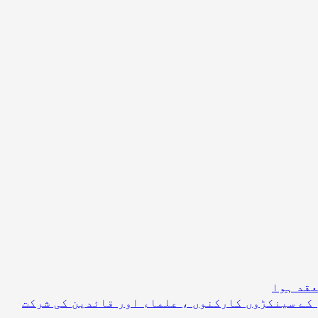
عقد ہوا
 کے سینکڑوں کارکنوں ، علماء اور قائدین کی شرکت