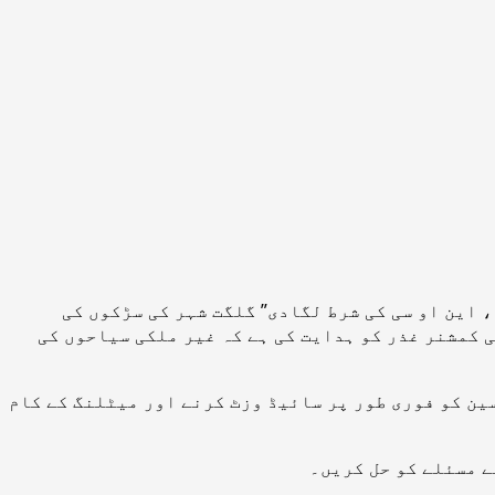
، این او سی کی شرط لگادی”
گلگت شہر کی سڑکوں کی
 کمشنر غذر کو ہدایت کی ہے کہ غیر ملکی سیاحوں کی
ین کو فوری طور پر سائیڈ وزٹ کرنے اور میٹلنگ کے کام
ے مسئلے کو حل کریں۔