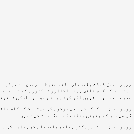
وزیر اعلیٰ گلگت بلتستان حافظ حفیظ الرحمن نے میڈیا می
میٹلنگ کا کام ناقص ہونے لگااور ڈاکٹروں کے تبادلے سے
غذر داخلے بند نہیں اگر کوئی واقع ہوا ہے اسکی تحقیق
وزیراعلیٰ نے گلگت شہر کی سڑکوں کی میٹلنگ کے کام ناق
کی میعار کو یقینی بنانے کے احکامات دیے ہیں۔
وزیراعلیٰ نے ڈایریکٹر ہیلتھ بلتستان کو ہدایت کی ہے 