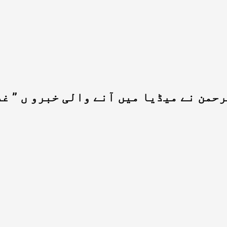
حمن نے میڈیا میں آنے والی خبرو ں ” غ