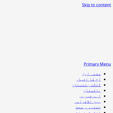
Skip to content
Primary Menu
صفحہ اول
آج کا اخبار
گلگت بلتستان
پاکستان
اہم خبریں
بین الاقوامی
تعلیم و صحت
انٹرٹینمنٹ