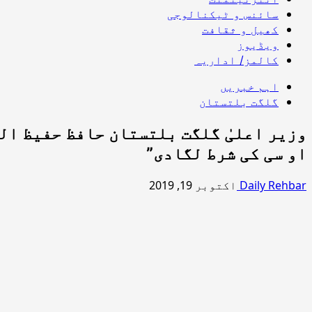
سائنس و ٹیکنالوجی
کھیل و ثقافت
ویڈیوز
کالمز/ اداریہ
اہم خبریں
گلگت بلتستان
وزیر اعلیٰ گلگت بلتستان حافظ حفیظ الر
او سی کی شرط لگادی”
Daily Rehbar
اکتوبر 19, 2019