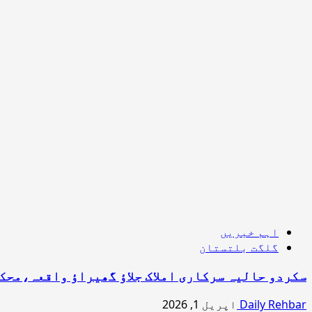
اہم خبریں
گلگت بلتستان
سکردو حالیہ سرکاری املاک جلاؤ گھیراؤ واقعہ،محکمانہ انکوائری ک
Daily Rehbar
اپریل 1, 2026