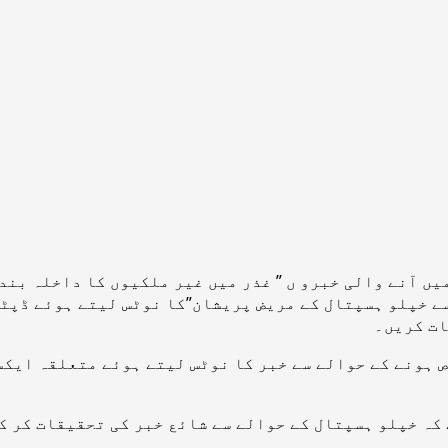
ں آنے والی خبرو ں ” غذر میں غیر ملکیوں کا داخلہ بند
 خپلو ہسپتال کے مریض پریشان”کا نوٹس لیتے ہوئے ڈپٹی
ات کریں۔
ص ہونے کے حوالے سے خبر کا نوٹس لیتے ہوئے متعلقہ ایکس
کہ خپلو ہسپتال کے حوالے سے شائع خبر کی تحقیقات کر ک