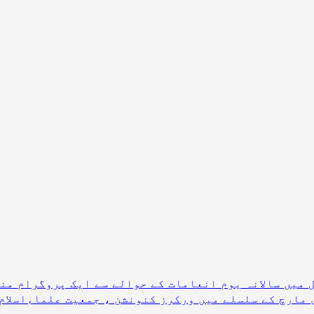
 میں سالانہ یوم انعامات کے حوالے سے ایک پروگرام من
ی مارچ کے سلسلے میں ورکرز کنونشن ، جمعیت علماءاسلام