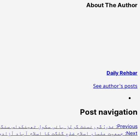
About The Author
Daily Rehbar
See author's posts
Post navigation
Previous:
غذر: گورنمنٹ گرلز ہائی سکول تھینکداس سنگل
Next:
جمعیت علماء اسلام ضلع گلگت کا اسلام آباد آزاد