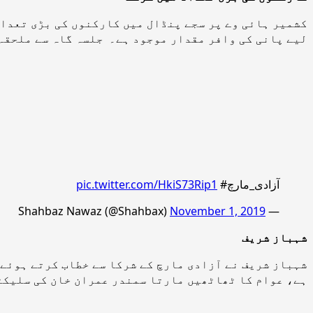
کشمیر ہائی وے پر سجے پنڈال میں کارکنوں کی بڑی تعدا
لیے پانی کی وافر مقدار موجود ہے۔ جلسہ گاہ سے ملحقہ 
آزادی_مارچ#
pic.twitter.com/HkiS73Rip1
November 1, 2019
— Shahbaz Nawaz (@Shahbax)
شہباز شریف
شہباز شریف نے آزادی مارچ کے شرکا سے خطاب کرتے ہوئے ک
ہے، عوام کا ٹھاٹھیں مارتا سمندر عمران خان کی سلیکٹڈ