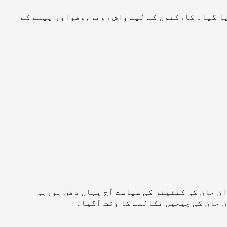
یا گیا۔ کارکنوں کے لیے واش رومز،وضواور پینے کے
ان خان کی کنٹینر کی سیاست آج یہاں دفن ہورہی
 خان کی چیخیں نکالنے کا وقت آگیا۔