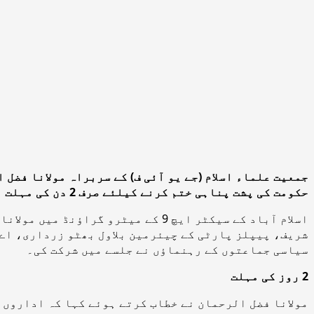
جمعیت علماء اسلام (جے یو آئی ف) کے سربراہ مولانا فضل
حکومت کی پشت پناہی ختم کرنے کیلئے صرف 2
دن کی مہلت 
اسلام آباد کے سیکٹر ایچ 9 کے میٹر
شریف، پیپلز پارٹی کے چیئرمین بلاول بھٹو زرداری، اے
سیاسی جماعتوں کے رہنماؤں نے جلسے میں شرکت کی۔
2 روز کی مہلت
مولانا فضل الرحمان نے خطاب کرتے ہوئے کہا کہ اداروں 