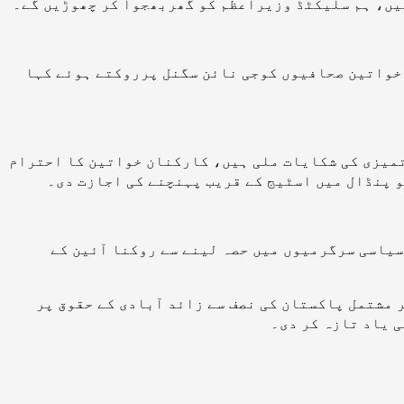
یں، ہم سلیکٹڈ وزیراعظم کو گھربھجوا کر چھوڑیں گے۔
 خواتین صحافیوں کوجی نائن سگنل پرروکتے ہوئے کہا
دتمیزی کی شکایات ملی ہیں، کارکنان خواتین کا احترام
 پنڈال میں اسٹیج کے قریب پہنچنے کی اجازت دی۔
 سیاسی سرگرمیوں میں حصہ لینے سے روکنا آئین کے
 مشتمل پاکستان کی نصف سے زائد آبادی کے حقوق پر
 یاد تازہ کر دی۔