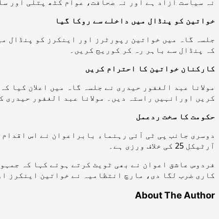
نہ سیاست آزاد ہے اور نہ صحافت، عوام کٹھ پتلی اور س
خواتین کو پنڈال میں داخلے سے روکا گیا
جلسہ گاہ میں خواتین رپورٹرز اور اینکرز کو پنڈال می
کہ پنڈال سے باہر رہ کر کوریج کریں۔
کارکنان خواتین کا احترام کریں
مولانا عبد الغفور حیدری نے جلسہ گاہ میں اعلان کیا ک
کریں اورانہیں راستہ دیں۔ مولانا عبد الغفور حیدری ک
حکومت کا سخت ردعمل
دوسری جانب پی ٹی آئی رہنماء بابراعوان نے اس اقدام ک
آرٹیکل 25 کی خلاف ورزی ہے۔
فردوس عاشق اعوان نے بھی ٹویٹ کرتے ہوئے کہا کہ جمہو
کاری ضرب لگا دی، مارچ انتظامیہ نے خواتین اینکرز اور
About The Author