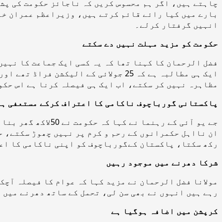
انہیں گرفتار کرلے۔
حکومت کو مزید مہلت نہیں دے سکتے
فضل الرحمان کا کہنا تھا کہ یہ کسی ایک جماعت کا نہیں
ایک ہی مطالبہ ہے کہ 25 جولائی کے ا
مظاہرہ نہیں کر سکتے، اب ایک ہی فیصلہ کرنا ہے اس حکوم
پاکستانی گورباچوف ناکامی کا اعتراف کرکے مستعفی ہ
ان نااہل حکمرانوں کے رحم و کرم پر نہیں چھوڑ سکتے، 
رکھ سکتا، پاکستان کےگورباچوف کو اپنی ناکامی کا اع
شرکا دھرنے میں موجود رہیں
مولانا فضل الرحمان نے مزید کہا کہ عوام کا فیصلہ آچکا
رہے ہیں انہوں نے بھی سن لی، تحمل کے ساتھ دھرنے میں 
کرپشن میں اضافہ ہوگیا ہے