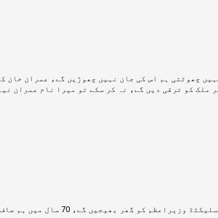
نہیں چھوٹتی ہم اس کی جان نہیں چھوڑیں گے، عمران خان ک
 ملک کو ترقی دیں گے، نہ کر سکے تو میرا نام عمران نی
پیپلز پارٹی کے چیئرمین بلاول بھٹو ز