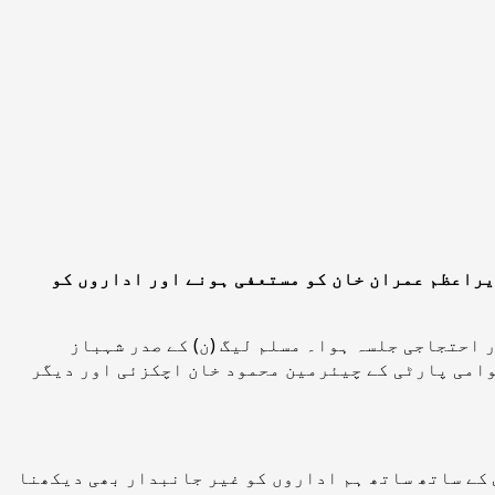
وزیراعظم عمران خان کو مستعفی ہونے اور اداروں کو
ی مارچ اور احتجاجی جلسہ ہوا۔ مسلم لیگ (ن) کے صدر شہباز
وامی پارٹی کے چیئرمین محمود خان اچکزئی اور دیگر
 کے ساتھ ساتھ ہم اداروں کو غیر جانبدار بھی دیکھنا