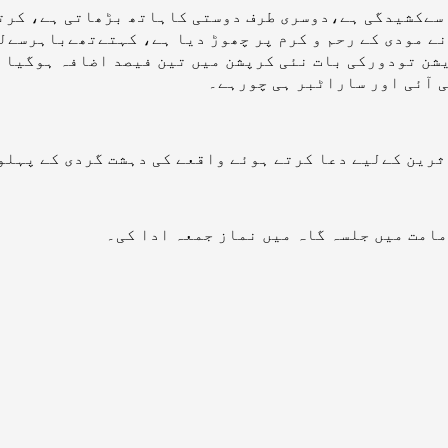
ت سےکشیدگی ہے،دوسری طرف دوستی کاہاتھ بڑھاتی ہے، کر
ے مودی کے رحم و کرم پر چھوڑ دیا ہے، کہتےتھےباہرسےلو
، پرانی کریشن تودورکی بات نئی کرپشن میں تین فیصد اضافہ 
 آئی اور ساراٹبر ہی چورہے۔
ثرین کےلیے دعا کرتے ہوئے واقعے کی دہشت گردی کے پہلو
مامت میں جلسہ گاہ میں نماز جمعہ ادا کی۔