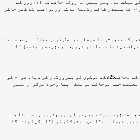
اگر ہم محسوس کریں کہ ناجائز حکومت کی پشت پر ادارے ہیں اور اس کا تحفظ کررہے ہیں، تو پھر 2 دن کی مہلت ہے، پھر ہمیں نہ روکا جائے کہ اداروں کے
خان کے پاس مستعفی ہونے کےلیے 2 دن کی مہلت ہے، وگرنہ عوام کا سمندر طاقت رکھتا ہے کہ وزیراعظم کے گھر جاکر
وں کا یکجہتی کا فیصلہ دراصل قومی مطالبہ ہے، سب کا
دی، مزید مہلت دینے کے روادار نہیں، ہم مزیدصبروتحمل کا
جے یو آئی کے رہنما نے کہا کہ حکومت نے 50لاکھ گھر بنانے کے بجائے50لاکھ گھر گرا دیے، ایک کروڑ نوکریاں دینے کے بجائے25لاکھ لوگوں کو بیروزگار کر دیا، عوام کو
 معیشت ختم ہوجائے تو ملک اپنا وجود برقرار نہیں
، آصف زرداری نے بھی سن لی اور جنہیں ہم سنانا چاہ
 بھی فیصلہ ہوگا اس سے شرکاء کو آگاہ کیا جائےگا۔