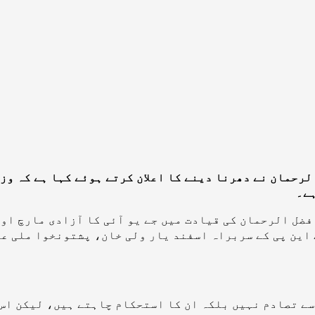
 الرحمان نے دھرنا دینے کا اعلان کرتے ہوئے کہا ہے کہ 
ہے۔
و گراؤنڈ میں مولانا فضل الرحمان کی قیادت میں جے یو آئی کا آزاد
 این پی کے سربراہ اسفند یار ولی خان، پشتونخوا ملی ع
سے تصادم نہیں بلکہ ان کا استحکام چاہتے ہیں، لیکن اس