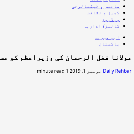
سائنس و ٹیکنالوجی
کھیل و ثقافت
ویڈیوز
کالمز/ اداریہ
اہم خبریں
پاکستان
مولانا فضل الرحمان کی وزیراعظم کو مستعفی ہونے
Daily Rehbar
نومبر 1, 2019
1 minute read