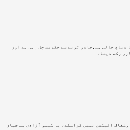
ا دماغ خالی ہے،جادو ٹونے سے حکومت چل رہی ہے اور
ازی رکھ دینا۔
رداری نے کہا کہ سلیکٹڈ وزیراعظم کو گھر بھیجیں گے، 70 سال میں ہم صاف وشفاف الیکشن نہیں کراسکے، یہ کیسی آزادی ہے جہاں