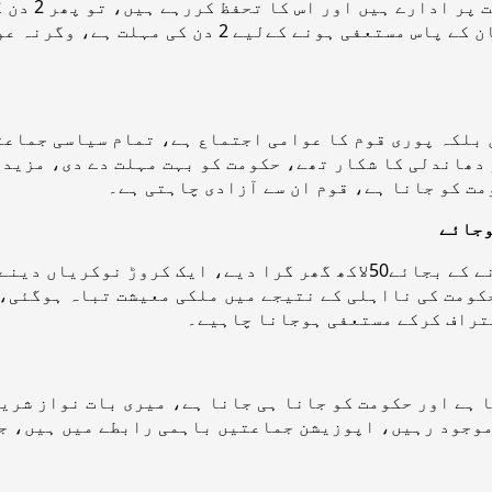
چاہتے ہیں، 
بارے میں کیا رائے قائم کرتے ہیں، وزیراعظم عمران 
 بلکہ پوری قوم کا عوامی اجتماع ہے، تمام سیاسی جماعت
لیکشن فراڈ تھے اور دھاندلی کا شکار تھے، حکومت کو بہت مہلت دے 
ت کو جانا ہے، قوم ان سے آزادی چاہتی ہے۔
وجائے
حکومت کی نااہلی کے نتیجے میں ملکی معیشت تباہ ہوگئی،
تراف کرکے مستعفی ہوجانا چاہیے۔
 ہے اور حکومت کو جانا ہی جانا ہے، میری بات نواز شریف
موجود رہیں، اپوزیشن جماعتیں باہمی رابطے میں ہیں، جو