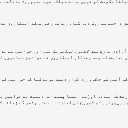
لیکٹڈ حکومت کو نہیں مانتے بلکہ صرف جمہوریت مانگتے ہ
ں داخلے سے روک دیا گیا۔ رضاکار فورس کے اہلکاروں نے
ہ آزادی مارچ میں لاکھوں لوگ شریک ہیں اور خواتین سے ب
ی ہدایت کے بعد رضاکار اہلکاروں نے خواتین صحافیوں کو
و آئین کی خلاف ورزی قرار دیتے ہوئے کہا کہ خواتین کو
ریت کا لبادہ اوڑھے انتہا پسندانہ ذہنیت نے خواتین پر
 رپورٹرز کو کوریج کی اجازت نہ دےکر پتھر کے زمانے کی