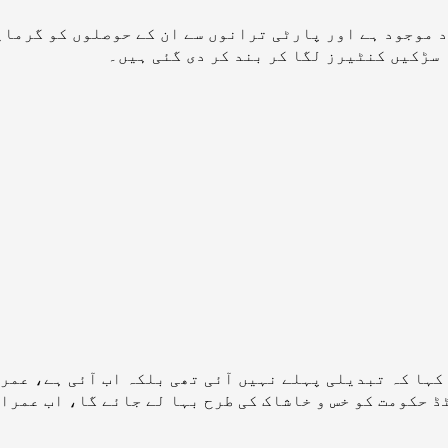
د موجود ہے اور پارٹی ترانوں سے ان کے حوصلوں کو گرما
سڑکیں کنٹیرز لگا کر بند کر دی گئی ہیں۔
ہا کہ تبدیلی پہلے نہیں آئی تھی بلکہ اب آئی ہے، عمر
 حکومت کو خس و خاشاک کی طرح بہا لے جائے گا، اب عمران