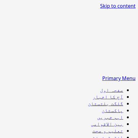
Skip to content
Primary Menu
صفحہ اول
آج کا اخبار
گلگت بلتستان
پاکستان
اہم خبریں
بین الاقوامی
تعلیم و صحت
انٹرٹینمنٹ