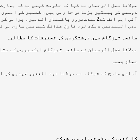
مولانا فضل الرحمان نے کہا کہ حکومت کہتی ہے کہ بھار
دوستی کی پینگیں بڑھائی جا رہی ہیں، کشمیر کو انہوں ن
آئی ایم ایف کے2بندےضرور پاکستان آئےہیں
بھی آئینےمیں دیکھ لو، فارن فنڈنگ کیس میں ساری پی ٹی
سانحہ تیزگام میں دہشتگردی کی تحقیقات کا مطالبہ
مولانا فضل الرحمان نے سانحہ تیزگام ایکسپریس کے متا
نماز جمعہ
آزادی مارچ کے شرکاء نے مولانا عبد الغفور حیدری کی ا
کارکنوں کی بڑی تعداد میں شرکت