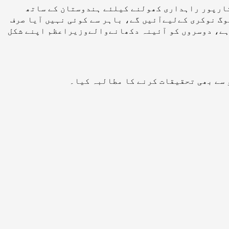
تارپور راہداری کھولنے کیلئے ہندوستان کے ساتھ
گ نوکری کےلیےآئیں گے، باہر سے کوئی نہیں آیا صرف
ہوگیا ہے، دوسروں کو آئینہ دکھانےوالےوزیراعظم اپنے شکل
 سے بھی تحقیقات کرنے کا مطالبہ کیا۔