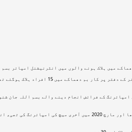
ھماکے میں ہلاک ہونے والوں میں انٹرنیشنل امپائر بسم 
عالمی خبر رساں ادارے کے مطابق ننگرہار کے ضل
امپائرنگ کے فرائض انجام دینے والے بسم اللہ جان شنو