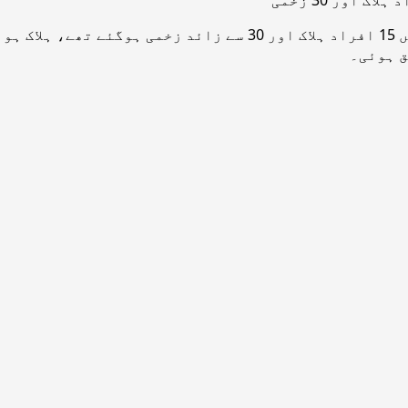
ق ہوئی۔