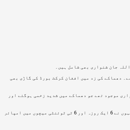
اللہ جان شنواری بھی شامل ہیں۔
عی گورنر کے دفتر پر کار بم دھماکے میں 15 افراد ہلاک ہوگئے تھے۔ دھماکے کی زد میں افغان کرکٹ بورڈ کی گاڑی بھی
اری موجود تھے جو دھماکے میں شدید زخمی ہوگئے اور
بسم اللہ جان شنواری نے 7 دسمبر 2017 میں ڈیبیو کیا تھا اور مارچ 2020 میں آخری میچ کی امپائرنگ کی تھی، انہوں نے 6 ایک روزہ اور 6 ٹی ٹوئنٹی میچوں میں امپائر