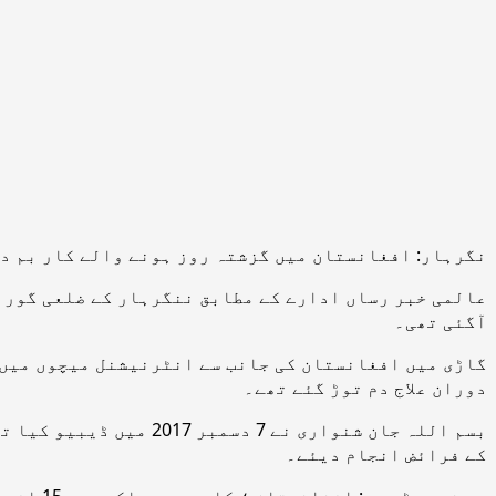
نگرہار: افغانستان میں گزشتہ روز ہونے والے کار بم د
آگئی تھی۔
گاڑی میں افغانستان کی جانب سے انٹرنیشنل میچوں میں 
دوران علاج دم توڑ گئے تھے۔
کے فرائض انجام دیئے۔
یہ خبر پڑھیں : افغانستان ؛ کار بم دھماکے ميں 15 افراد ہلاک اور 30 زخمی