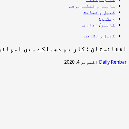
سائنس و ٹیکنالوجی
کھیل و ثقافت
ویڈیوز
کالمز/ اداریہ
کھیل و ثقافت
افغانستان : کار بم دھماکے میں امپائر
Daily Rehbar
اکتوبر 4, 2020