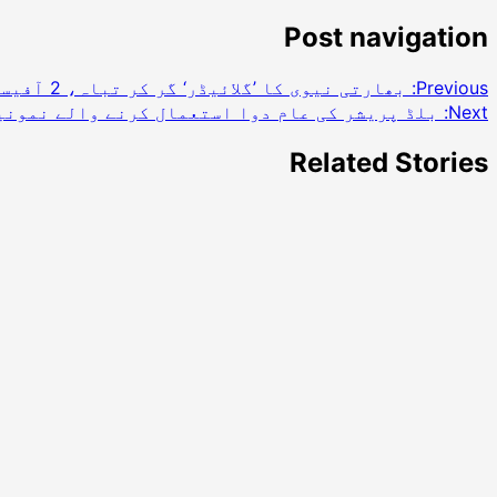
Post navigation
Previous:
بھارتی نیوی کا ’گلائیڈر‘ گر کر تباہ، 2 آفیسرز ہلاک
Next:
بلڈ پریشر کی عام دوا استعمال کرنے والے نمونیہ
Related Stories