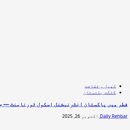
کھیل و ثقافت
گلگت بلتستان
قطر میں پاکستان انٹرنیشنل اسکول ٹورنامنٹ — جی
Daily Rehbar
اکتوبر 26, 2025