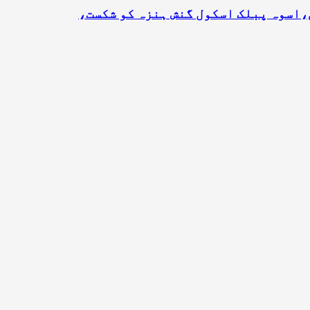
،اسوہ پبلک اسکول گنش ہنزہ کو شکست،