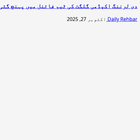
دی لرننگ اکیڈمی گلگت کی ٹیم فائنل میں پہنچ گئی
Daily Rehbar
اکتوبر 27, 2025