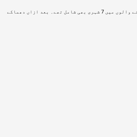
واضح رہے کہ گزشتہ روز ننگرہار میں کار بم دھماکے میں 15 افراد ہلاک اور 30 سے زائد زخمی ہوگئے تھے، ہلاک ہونے والوں میں 7 شہری بھی شامل تھے۔ بعد ازاں دھماکے