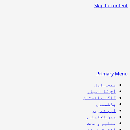
Skip to content
Primary Menu
صفحہ اول
آج کا اخبار
گلگت بلتستان
پاکستان
اہم خبریں
بین الاقوامی
تعلیم و صحت
انٹرٹینمنٹ