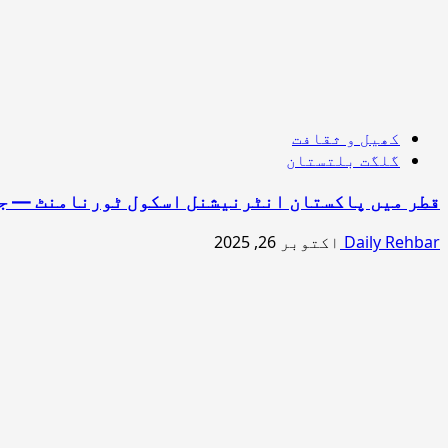
کھیل و ثقافت
گلگت بلتستان
قطر میں پاکستان انٹرنیشنل اسکول ٹورنامنٹ — جی
Daily Rehbar
اکتوبر 26, 2025