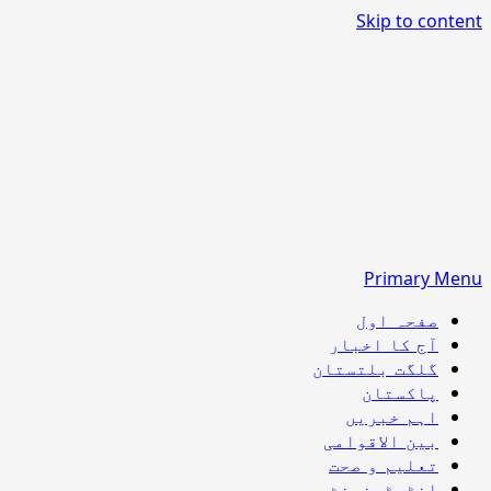
Skip to content
Primary Menu
صفحہ اول
آج کا اخبار
گلگت بلتستان
پاکستان
اہم خبریں
بین الاقوامی
تعلیم و صحت
انٹرٹینمنٹ