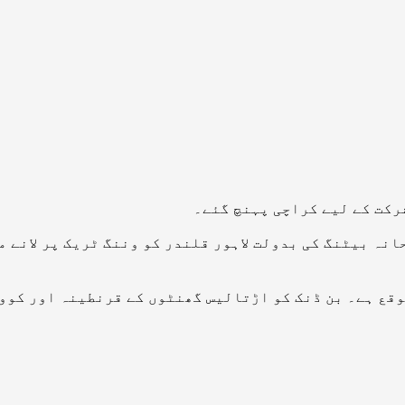
شرکت کے لیے کراچی پہنچ گئے۔
انہ بیٹنگ کی بدولت لاہور قلندر کو وننگ ٹریک پر لانے 
وقع ہے۔ بن ڈنک کو اڑتالیس گھنٹوں کے قرنطینہ اور کوو