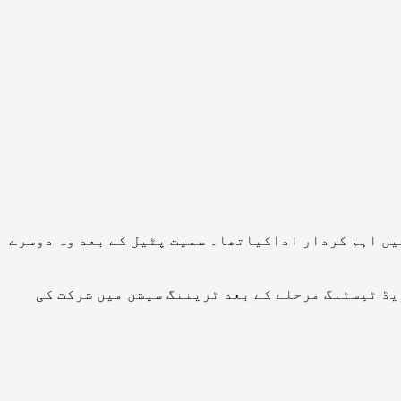
میں اہم کردار اداکیاتھا۔ سمیت پٹیل کے بعد وہ دوسرے
یڈ ٹیسٹنگ مرحلے کے بعد ٹریننگ سیشن میں شرکت کی