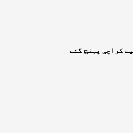
یے کراچی پہنچ گئے