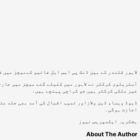
لاہور قلندر کے بین ڈنک پی ایس ایل فائیو کےمیچز میں 
آسٹریلوی کرکٹر نے لاہور میں کھَیلے گئے میچز میں جارح
غیر ملکی کرکٹر ہیں جو کراچی پہنچے ہیں۔
ڈیوڈ ویسا، ڈین ولازاور تمیم اقبال کی آمد بھی جلد مت
اجازت ہوگی۔
بشکریہ ایکسپریس نیوز
About The Author