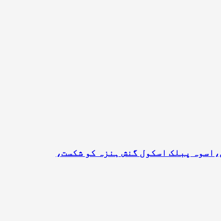
،اسوہ پبلک اسکول گنش ہنزہ کو شکست،