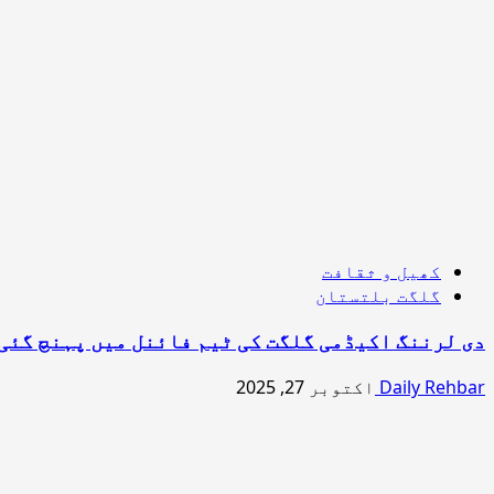
کھیل و ثقافت
گلگت بلتستان
دی لرننگ اکیڈمی گلگت کی ٹیم فائنل میں پہنچ گئی
Daily Rehbar
اکتوبر 27, 2025