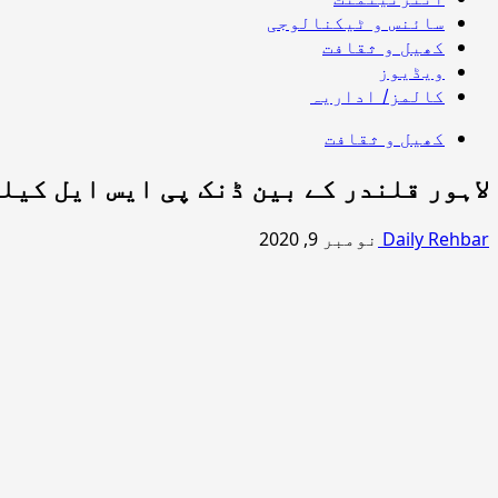
سائنس و ٹیکنالوجی
کھیل و ثقافت
ویڈیوز
کالمز/ اداریہ
کھیل و ثقافت
لاہور قلندر کے بین ڈنک پی ایس ایل کیل
Daily Rehbar
نومبر 9, 2020