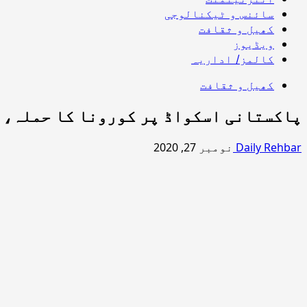
سائنس و ٹیکنالوجی
کھیل و ثقافت
ویڈیوز
کالمز/ اداریہ
کھیل و ثقافت
پاکستانی اسکواڈ پر کورونا کا حملہ، د
Daily Rehbar
نومبر 27, 2020