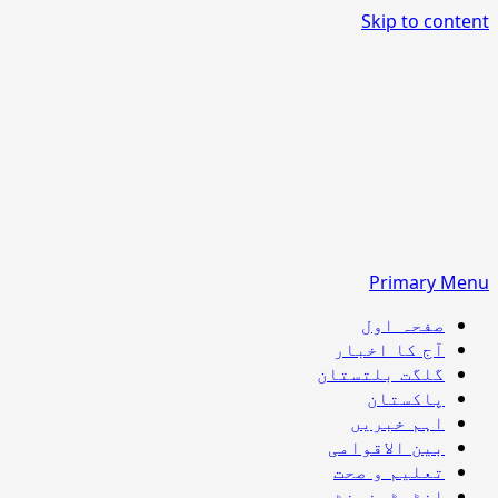
Skip to content
Primary Menu
صفحہ اول
آج کا اخبار
گلگت بلتستان
پاکستان
اہم خبریں
بین الاقوامی
تعلیم و صحت
انٹرٹینمنٹ