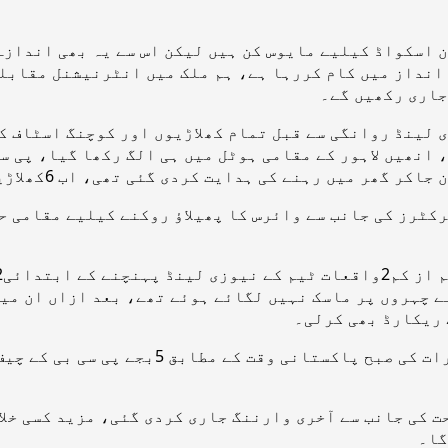
 اسکواڈ کیلیے مایوس کن ہیں لیکن اس سے یہ بھی اندازہ
 انداز میں کام کررہا ہے، ہم ملک میں انٹرنیشنل مقابلو
جاری رکھیں گے۔
 انھیں لاہور کے مقامی ہوٹل میں ہی الگ رکھا گیا، پی س
ی ہدایت کردی گئی تھی، اب 6کھلاڑیوں میں وائرس کی تصدیق ہوگئی ہے۔
کٹرز کی جانب سے وائرس کا پھیلاؤ روکنے کیلیے مقامی ح
ے چہروں پر ماسک نہیں لگائے ہوئے تھے، بعد ازاں ان میں
 ریکارڈ بھی کرلی۔
نیوزی لینڈ کرکٹ بورڈ اور حکومت کے نمائندو
 کی جانب سے آخری وارننگ جاری کردی گئی، مزید کسی خلا