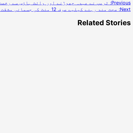
Previous:
ٹرمپ نے عہدہ چھوڑنے اور وائٹ ہاؤس سے رخصت
Next:
صحت مند رہنے کیلیے صرف 12 منٹ کی جسمانی مشقت بھی کافی ہے، تحقیق
Related Stories