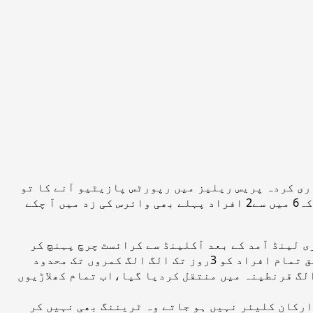
میزبان بورڈ کی جانب سے جاری کردہ پریس ریلیز میں رپورٹس پازیٹیو آنے کا تو
بتایا گیا لیکن یہ واضح نہیں کہ ان میں سے کتنے کرکٹرز یا کوچنگ اسٹاف کے افراد ہیں، یہ ضرور آگاہ کیا گیاکہ6 میں سے2 افراد پہلے بھی وائرس کی زد میں آ چکے
ے کہ پاکستانی اسکواڈ نے نیوزی لینڈ آمد کے بعد آکلینڈ سے کرائسٹ چرچ پہنچ کر
نواح میں واقع لنکن یونیورسٹی کے علاقہ میں ڈیرے ڈالے،مقامی حکومت کی جانب سے وضع کردہ ایس او پیز کے مطابق تمام افراد کو 3روز تک الگ الگ کمروں تک محدود
ہیں انھیں اب باقی اسکواڈ سے الگ قرنطینہ میں منتقل کردیا گیا،اب تمام کھلاڑیوں
ارکان کلیئر نہیں ہو جاتے وہ ٹریننگ بھی نہیں کر