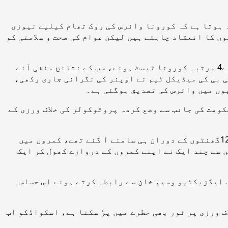
 ہوتا ہے کہ کورونا وائرس کی روک تھام کیلیے نیوزی
ں کا انعقاد چاہتے ہیں لیکن عوام کی صحت و سلامتی کو
یہاں یہ امر قابل ذکر ہے کہ پاکستانی اسکواڈ کی نیوزی لینڈ روانگی سے قبل تمام کھلاڑیوں اور کوچنگ اسٹاف کے4 مرتبہ کورونا ٹیسٹ ہوئے، سب کے نتائج منفی آئے
ی بی کی میڈیکل ٹیم نے اوپنر کی نگرانی جاری رکھی،
کومت کی جانب سے وضع کردہ پروٹوکولز کی خلاف ورزی کے
ذرائع کے مطابق ایس اوپیزکو نظر انداز کیے جانے کے کم از کم2واقعات ٹیم کے نیوزی لینڈ پہنچنے کے ابتدائی12گھنٹوں کے دوران ہی سامنے آ گئے تھے، کمروں میں
 سے چند ایک نے اپنے کمروں کے دروازے کھول کر ایک
ں نے جمعرات کی صبح پاکستانی وقت کے مطابق 5بجے پی سی بی کے چیف ایگزیکٹیو وسیم خان سے رابطہ کرتے ہوئے اس حساس
ف ورزی پر ٹور بھی خطرے میں پڑ سکتا ہے، اسکواڈکو اب