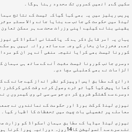
سکیں گے، انھیں کمروں تک محدود رہنا ہوگا۔
پریس ریلیز میں یہ بھی کہا گیاکہ ٹیسٹ کے نتائج مہمان
لینڈ میں حکومت کی جانب سے بنایا جانے والا سسٹم موثر
یقینی بنانے کیلیے اپنی وزرات صحت سے ہر ممکن تعاون 
تھے، فخرزمان بخار کی وجہ سے ساتھ روانہ نہیں ہو سکے،
کورونا ٹیسٹ بھی کرایا نتیجہ منفی آنے پر ان کو مردان جاکر گھر میں رہنے ک
دوسری جانب کورونا ٹیسٹ مثبت آنے کے ساتھ ہی مہمان کر
الزامات نے بھی کھلبلی مچا دی۔
کھانا پیش کیا گیا تو ٹرے وصول کرتے وقت کئی کرکٹرز ن
دوسرے سے گفتگو شروع کر دی جو سی سی ٹی وی کیمروں ں نے
معاملے پر تفصیلی بات چیت میں تحفظات کا اظہار کیا۔
نیوزی لینڈ میڈیا کے مطابق مہمان اسکواڈ کو وزارت صحت
نئے سرے سے آئسولیشن کا14روزہ دورانیہ پورا کرنا ہوگا۔