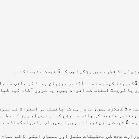
 میں پڑگیا جب کہ 6 ٹیسٹ مثبت آگئے۔
نیوزی لینڈ میں قرنطینہ کرنے والی پاکستانی ٹیم میں 6کورونا کیسز سامنے آگئے، 
دوسری جانب ذرائع کا کہنا ہے کہ مثبت ٹیسٹ آنے والے تمام 6 کھلاڑی ہیں، یاد رہ
رکھتے ہوئے ٹیسٹ کیلیے سیمپل بھی لیے گئے تھے، ان میں سے6 ٹیسٹ پازیٹیو آئے 
وزارت صحت کی تحقیقات مکمل اور مہمان اسکواڈ کے تمام 