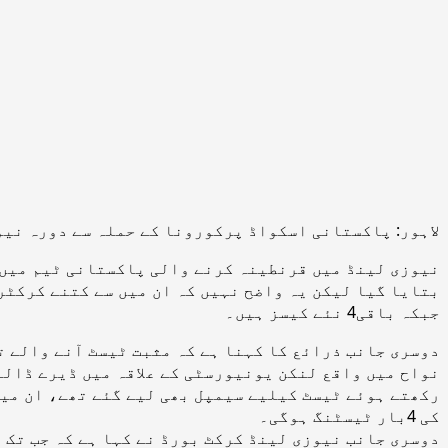
لاہور: پاکستانی اسکواڈ پرکورونا کے حملہ سے دورہ نیوزی لینڈ خطرے
جبکہ باقی4 نئے کیسز ہیں۔
کی 4بار ٹیسٹنگ ہوگی۔
دوسری جانب نیوزی لینڈ کرکٹ بورڈ نے کہا ہے کہ جب تک 