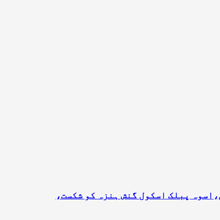
،اسوہ پبلک اسکول گنش ہنزہ کو شکست،