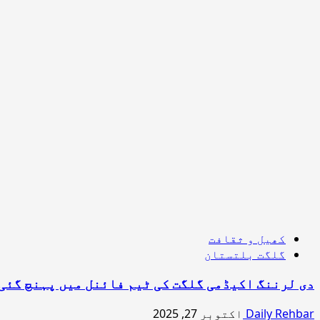
کھیل و ثقافت
گلگت بلتستان
دی لرننگ اکیڈمی گلگت کی ٹیم فائنل میں پہنچ گئی
Daily Rehbar
اکتوبر 27, 2025