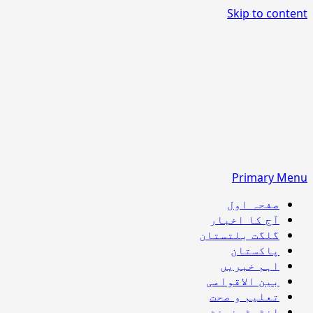
Skip to content
Primary Menu
صفحہ اول
آج کا اخبار
گلگت بلتستان
پاکستان
اہم خبریں
بین الاقوامی
تعلیم و صحت
انٹرٹینمنٹ