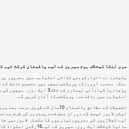
سری لنکا کیخلاف ہوم سیریز کے لیے پاکستان کرکٹ ٹیم ک
پلیئرز نے اتوارکوبھی قذافی اسٹیڈیم میں بھرپور پریک
بلکہ محدود اوورزکے پریکٹس میچز میں مخصوص ٹاسک کے ذ
اسٹیڈیم میں باقاعدہ پریکٹس کا آغاز کریں گے۔
لیکن لاہور ٹیسٹ کے دوران بعض شدت پسندوں کی طرف سے ح
لیے کھلاڑیوں کی بھرپورتیاریوں کا سلسلہ لاہورمیں جار
سائیڈ کیخلاف ایک روزہ سیریز کے لیے16رکنی اسکواڈ کا اعلان کیا تھا۔