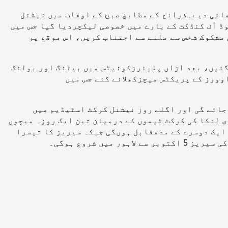
ائی دیے۔ذرائع کے مطابق صبح کے اوقات میں نیشنل
ڈ آف کنڈکٹ کے بارے میں خصوصی لیکچردیا گیا جس میں
 مشکوک شخص سے ملنے سے اجتناب کریں، اس موقع پر
 گئیں، بعد ازاں پلیئرزکونیٹس میں بیٹنگ اور بولنگ
ورز کے پریکٹس میچزکھلائے گئے جس میں
جائے گی اور اگلے روز نیشنل کرکٹ اسٹیڈیم میں
پاکستان اورسری لنکا کی کرکٹ ٹیموں کے درمیان تین ایک روزہ میچوں
یشنل کرکٹ اسٹیڈیم میں ایک دوسرے کے مدمقابل ہوںگی جبکہ سیریز کا تیسرا