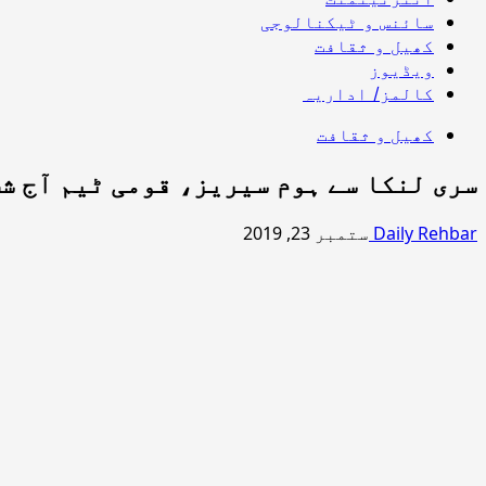
سائنس و ٹیکنالوجی
کھیل و ثقافت
ویڈیوز
کالمز/ اداریہ
کھیل و ثقافت
سری لنکا سے ہوم سیریز، قومی ٹیم آج ش
Daily Rehbar
ستمبر 23, 2019