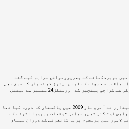
 میں جوہردکھانے کے بھرپورمواقع فراہم کیے گئے
 واقعہ سے بچنے کے لیے پلیئرز کو ڈسپلن کا سبق بھی
پڑھادیا گیا،آئی لینڈرز کے خلاف3 ایک روزہ میچوں کی سیریز کے لیے حتمی اسکواڈ کا حصہ بننے والے پلیئرزپیرکی شب کراچی پہنچیں گے اورمنگل24 ستمبر سے نیشنل
تفصیلات کے مطابق پاکستان 10سال کے طویل عرصے بعد سری لنکن کرکٹ ٹیم کی میزبانی کرنے کے لیے تیار ہے، آئی لینڈرز نے آخری بار 2009 میں پاکستان کا دورہ کیا تھا
 واپس لوٹ گئی تھی، عوامی توقعات پرپورا اترنے کے
م لاہور میں پرہجوم پریس کانفرنس کے دوران مہمان