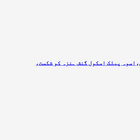
،اسوہ پبلک اسکول گنش ہنزہ کو شکست،