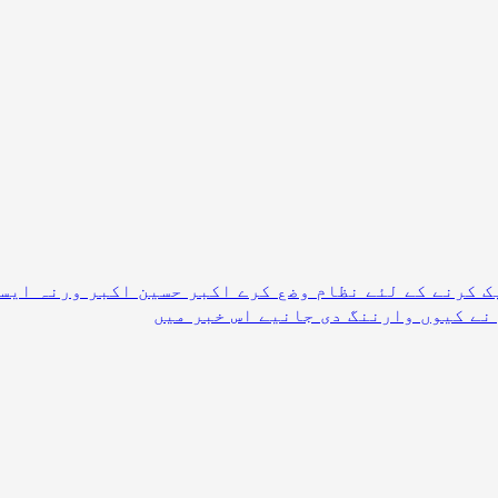
ک کرنے کے لئے نظام وضع کرے اکبر حسین اکبر ورنہ ایس
 نے کیوں وارننگ دی جانیے اس خبر میں