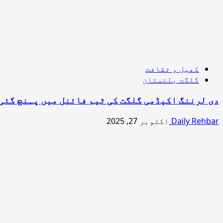
کھیل و ثقافت
گلگت بلتستان
دی لرننگ اکیڈمی گلگت کی ٹیم فائنل میں پہنچ گئی
Daily Rehbar
اکتوبر 27, 2025