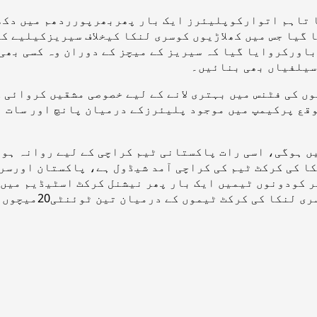
ھا تاہم اتوارکوپلیئرز ایک بار پھربھرپورردھم میں دکھ
 گیا جس میں کھلاڑیوں کوسری لنکا کیخلاف سیریزکیلیے کو
باورکروایا گیا کہ سیریز کے میچز کے دوران وہ کسی بھی
 سیلفیاں بھی بنائیں۔
وں کی فٹنس میں بہتری لانے کے لیے خصوصی مشقیں کروائی
ع پرکیمپ میں موجود پلیئرزکے درمیان پانچ اور سات او
ں ہوگی، اسی رات پاکستانی ٹیم کراچی کے لیے روانہ ہو 
کریگی، 25ستمبر کو ہی سری لنکا کی کرکٹ ٹیم کی کراچی آمد شیڈول ہے، 
زکا پہلا میچ 27ستمبر کو کھیلا جائے گا، 29ستمبر کودونوں ٹیمیں ایک بار پھر ن