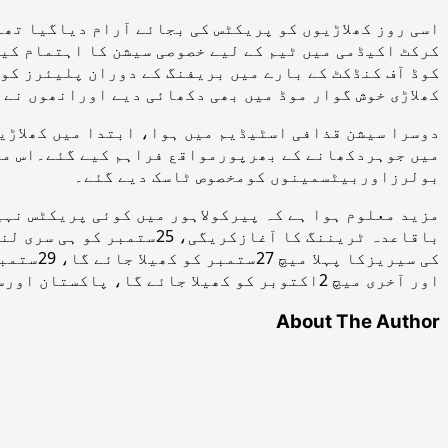
اسی روز کھلاڑیوں کو پریکٹس کی بجائے آرام دیاگیا ت
کرکٹ اکیڈمی میں ٹیم کے لیے خصوصی سیشن کا اہتمام کیا
کوڈ آف کنڈکٹ کے بارے میں بریفنگ کے دوران پلیئرز کو
کھلاڑی خوش گوار موڈ میں بھی دکھائی دیے اورانھوں نے
دوسرا سیشن قذافی اسٹیڈیم میں ہوا، ابتدا میں کھلاڑی
میں جوہردکھانے کے بھرپورمواقع فراہم کیے گئے۔اس موق
بولرزاوربیٹسمینوں کومخصوص ٹاسک دیے گئے۔
مزید معلوم ہوا ہے کہ پیرکولاہور میں کوئی پریکٹس نہی
باقاعدہ ٹریننگ کا آغاز
کی سیری
اور آخری میچ 2اکتوبر کو کھیلا جائے گا، پاکستان اورسری لنکا کی کرکٹ ٹیموں کے درمیان تین ٹوئنٹی20میچوں کی سیریز 5 اکتوبر سے لاہور میں شروع ہوگی۔
About The Author