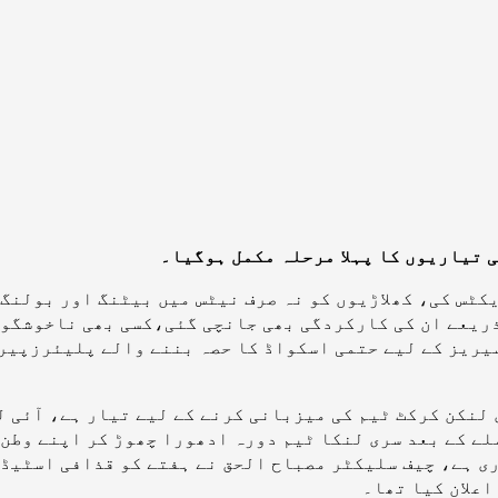
ی تیاریوں کا پہلا مرحلہ مکمل ہوگیا۔
ٹس کی، کھلاڑیوں کو نہ صرف نیٹس میں بیٹنگ اور بولنگ
ریعے ان کی کارکردگی بھی جانچی گئی،کسی بھی ناخوشگوار
ملے کے بعد سری لنکا ٹیم دورہ ادھورا چھوڑ کر اپنے وطن
ی ہے، چیف سلیکٹر مصباح الحق نے ہفتے کو قذافی اسٹیڈی