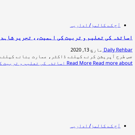
آج کے کالمز/ اداریہ
اساتذہ کی تعلیم و تربیت کی اہمیت،، تحریر شاہد 
Daily Rehbar
مارچ 13, 2020
جس طرح آپریشن کرنے کیلئے ڈاکٹر، عمارت بنانے کیلئے ا
Read more about اساتذہ کی تعلیم و تربیت کی اہمیت،، تحریر شاہد حسین شگری
Read More
آج کے کالمز/ اداریہ