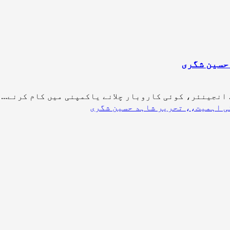
حسین شگری
نجینئر، کوئی کاروبار چلانے یاکمپنی میں کام کرنے...