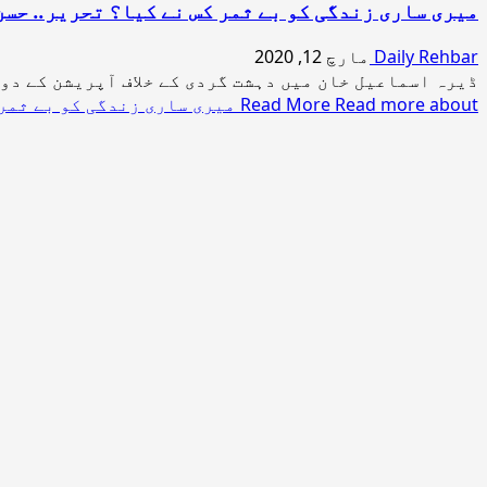
میری ساری زندگی کو بے ثمر کس نے کیا؟ تحریر.. حسن
Daily Rehbar
مارچ 12, 2020
ڈیرہ اسماعیل خان میں دہشت گردی کے خلاف آپریشن کے دور
Read more about میری ساری زندگی کو بے ثمر کس نے کیا؟ تحریر.. حسن نثار
Read More