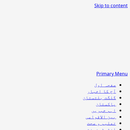
Skip to content
Primary Menu
صفحہ اول
آج کا اخبار
گلگت بلتستان
پاکستان
اہم خبریں
بین الاقوامی
تعلیم و صحت
انٹرٹینمنٹ