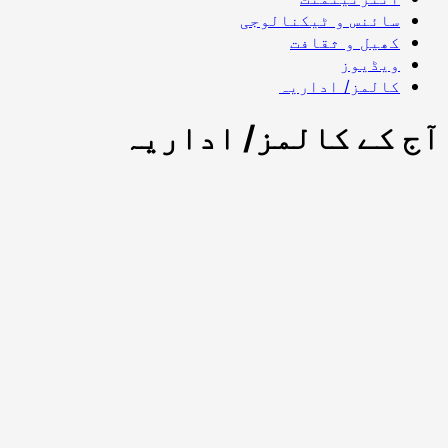
سائنس و ٹیکنالوجی
کھیل و ثقافت
ویڈیوز
کالمز/ اداریہ
آج کے کالمز/ اداریہ