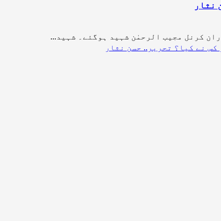
 نثار
ان کرنل مجیب الرحمٰن شہید ہوگئے۔ شہید...