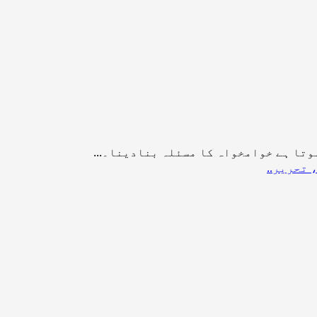
وتا ہے خوامخواہ کا مسئلہ بنادینا۔...