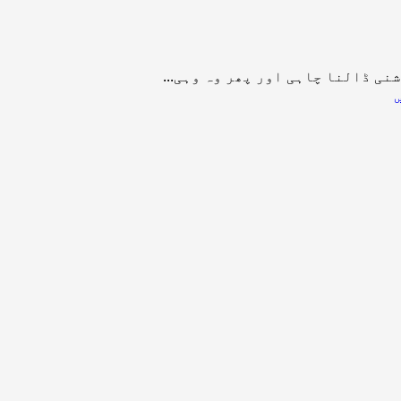
ی ڈالنا چاہی اور پھر وہ وہی...