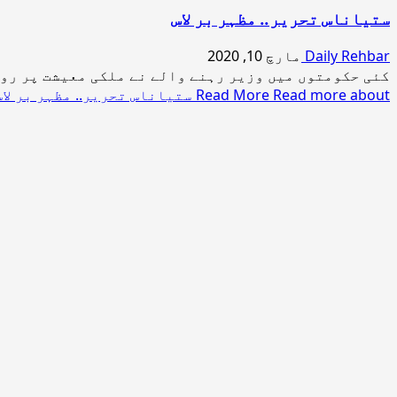
ستیاناس تحریر.. مظہر بر لاس
Daily Rehbar
مارچ 10, 2020
کئی حکومتوں میں وزیر رہنے والے نے ملکی معیشت پر روشن
Read more about ستیاناس تحریر.. مظہر بر لاس
Read More