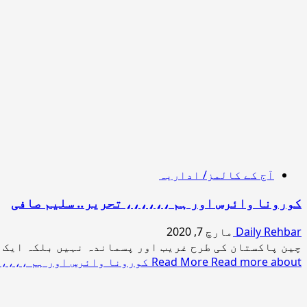
آج کے کالمز/ اداریہ
کورونا وائرس اور ہم ،،،،،، تحریر.. سلیم صافی
Daily Rehbar
مارچ 7, 2020
چین پاکستان کی طرح غریب اور پسماندہ نہیں بلکہ ایک ت
Read more about کورونا وائرس اور ہم ،،،،،، تحریر.. سلیم صافی
Read More