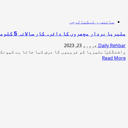
سائنس و ٹیکنالوجی
ملیریا بردار مچھروں کا دائرہ کار سالانہ 5 کلومیٹر وسیع ہورہا ہے
Daily Rehbar
فروری 23, 2023
واشنگٹن: ملیریا کو غریبوں کا مرض کہا جاتا ہے کیونکہ 
Read
Read More
more
about
ملیریا
بردار
مچھروں
کا
دائرہ
کار
سالانہ
5
کلومیٹر