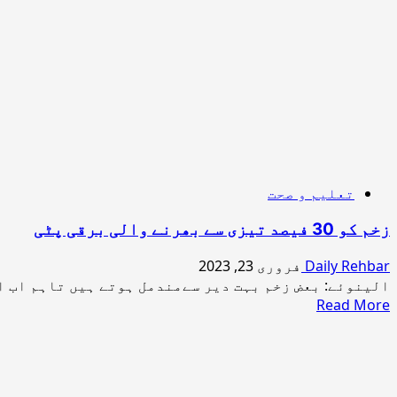
وسیع
ہورہا
ہے
تعلیم و صحت
زخم کو 30 فیصد تیزی سے بھرنے والی برقی پٹی
Daily Rehbar
فروری 23, 2023
الینوئے: بعض زخم بہت دیر سےمندمل ہوتے ہیں تاہم اب ای
Read
Read More
more
about
زخم
کو