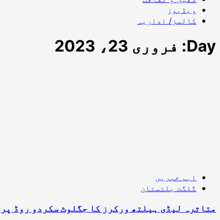
ویڈیوز
کالمز/ اداریہ
Day:
فروری 23، 2023
اہم خبریں
گلگت بلتستان
متاثرہ لیڈی ہیلتھ ورکرز کا جگلوٹ سکردو روڈ پر د