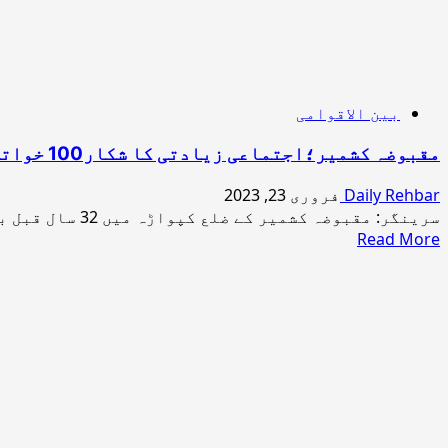
امکان
بین الاقوامی
مقبوضہ کشمیر؛اجتماعی زیادتی کا شکار100 خواتین 32 سال بعد بھی انصاف سے محروم
Daily Rehbar
فروری 23, 2023
سرینگر: مقبوضہ کشمیر کے ضلع کپواڑہ میں 32 سال قبل بھارتی فورسز کی اجتماعی زیادتی کا نشانہ...
Read
Read More
more
about
مقبوضہ
کشمیر؛
اجتماعی
زیادتی
کا
شکار100
خواتین