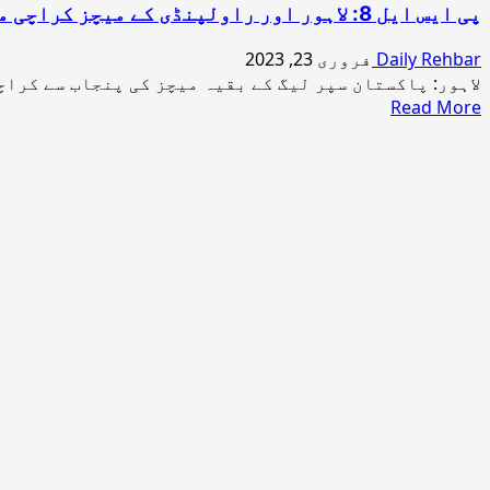
پی ایس ایل 8: لاہور اور راولپنڈی کے میچز کراچی منتقل ہونے کا امکان
Daily Rehbar
فروری 23, 2023
لاہور: پاکستان سپر لیگ کے بقیہ میچز کی پنجاب سے کراچی
Read
Read More
more
about
پی
ایس
ایل
8:
لاہور
اور
راولپنڈی
کے
میچز
کراچی
منتقل
ہونے
کا