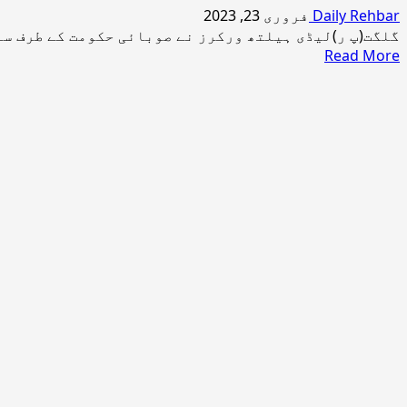
Daily Rehbar
فروری 23, 2023
گلگت(پ ر)لیڈی ہیلتھ ورکرز نے صوبائی حکومت کے طرف سے 
Read
Read More
more
about
متاثرہ
لیڈی
ہیلتھ
ورکرز
کا
جگلوٹ
سکردو
روڈ
پر
دھرنا
دینے
کا
اعلان