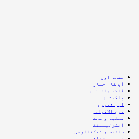
Skip
to
content
Primary
صفحہ اول
Menu
آج کا اخبار
گلگت بلتستان
پاکستان
اہم خبریں
بین الاقوامی
تعلیم و صحت
انٹرٹینمنٹ
سائنس و ٹیکنالوجی
کھیل و ثقافت