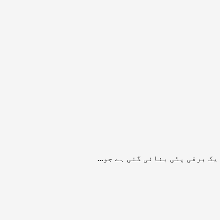
ک برقی پٹی بنائی گئی ہے جو...