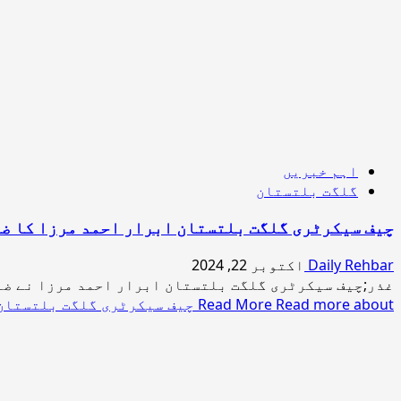
اہم خبریں
گلگت بلتستان
چیف سیکرٹری گلگت بلتستان ابرار احمد مرزا کا ضل
Daily Rehbar
اکتوبر 22, 2024
غذر;چیف سیکرٹری گلگت بلتستان ابرار احمد مرزا نے ضلع 
Read more about چیف سیکرٹری گلگت بلتستان ابرار احمد مرزا کا ضلع غذر کے گاؤں شیر قلعہ کا دورہ
Read More