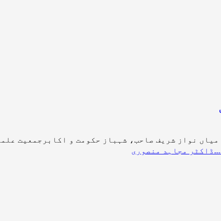
یاں نواز شریف صاحب، شہباز حکومت و اکابرجمعیت علماء ا