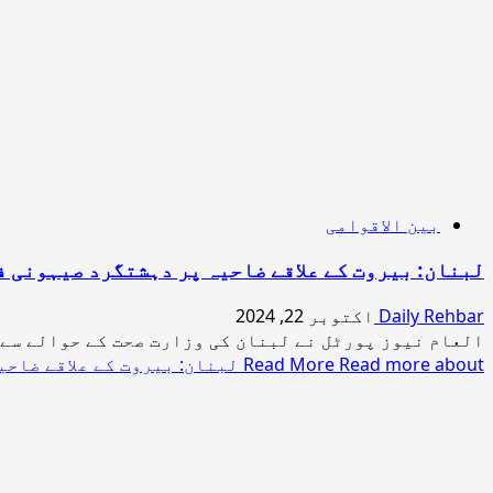
بین الاقوامی
لبنان: بیروت کے علاقے ضاحیہ پر دہشتگرد صیہونی فوجیوں کی بمبا
Daily Rehbar
اکتوبر 22, 2024
العام نیوز پورٹل نے لبنان کی وزارت صحت کے حوالے سے 
Read more about لبنان: بیروت کے علاقے ضاحیہ پر دہشتگرد صیہونی فوجیوں کی بمباری، 4 شہید اور 24 زخمی
Read More