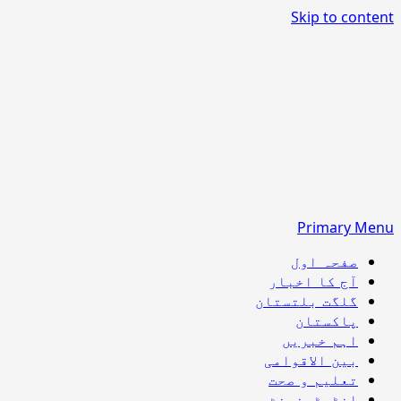
Skip to content
Primary Menu
صفحہ اول
آج کا اخبار
گلگت بلتستان
پاکستان
اہم خبریں
بین الاقوامی
تعلیم و صحت
انٹرٹینمنٹ