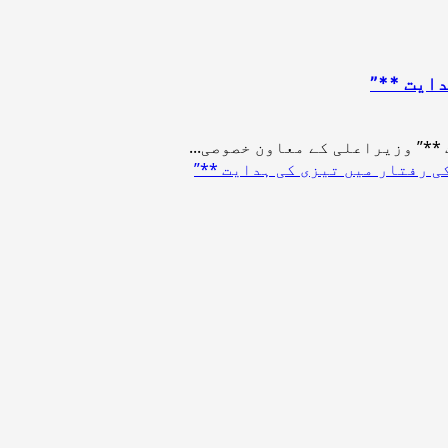
دایت **”
**” وزیراعلی کے معاون خصوصی...