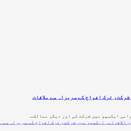
شرکت، ترک افواج کے سربراہ سے ملاقات
امی ایکسپو میں شرکت کی اور دیگر ممالک...