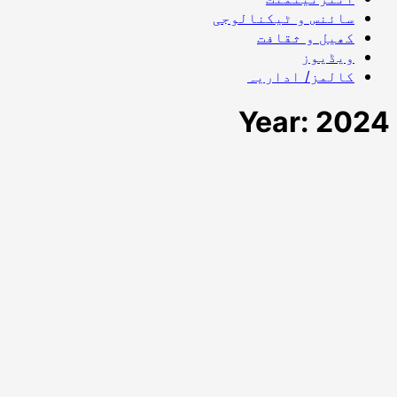
سائنس و ٹیکنالوجی
کھیل و ثقافت
ویڈیوز
کالمز/ اداریہ
Year:
2024