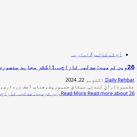
آج کے کالمز/ اداریہ
26ویں ترمیم: عدلیہ تاراج….ڈاکٹر مجاہد منصوری
Daily Rehbar
اکتوبر 22, 2024
علمبردارانِ لندنی میثاق جمہوریت،جناب آصف زرداری، م
Read more about 26ویں ترمیم: عدلیہ تاراج….ڈاکٹر مجاہد منصوری
Read More