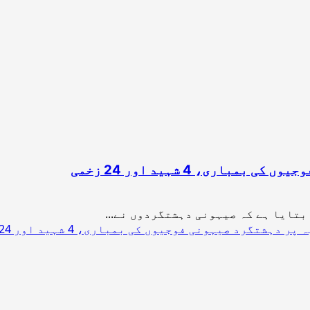
ری، 4 شہید اور 24 زخمی
بتایا ہے کہ صیہونی دہشتگردوں نے...