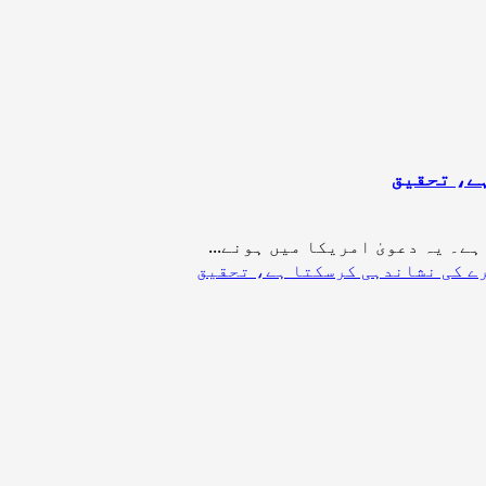
ہے، تحقیق
ے۔ یہ دعویٰ امریکا میں ہونے...