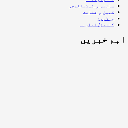
سائنس و ٹیکنالوجی
کھیل و ثقافت
ویڈیوز
کالمز/ اداریہ
اہم خبریں