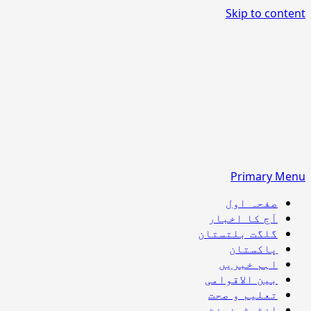
Skip to content
Primary Menu
صفحہ اول
آج کا اخبار
گلگت بلتستان
پاکستان
اہم خبریں
بین الاقوامی
تعلیم و صحت
انٹرٹینمنٹ