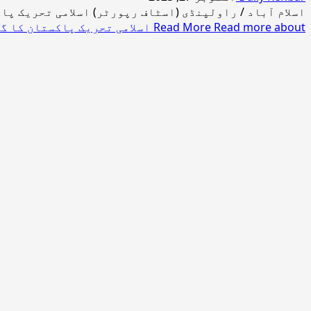
اسلام آباد / راولپنڈی (اسٹاف رپورٹر) اسلامی تحریک پا
Read more about اسلامی تحریک پاکستان کا گلگت بلتستان کے انتخابات میں بھرپور حصہ لینے کا اعلان
Read More