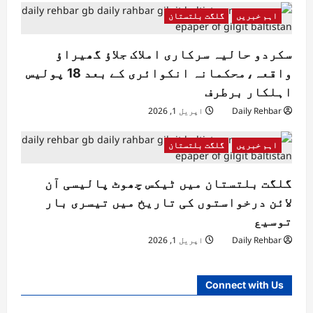
اہم خبریں
گلگت بلتستان
سکردو حالیہ سرکاری املاک جلاؤ گھیراؤ
واقعہ،محکمانہ انکوائری کے بعد 18 پولیس
اہلکار برطرف
Daily Rehbar
اپریل 1, 2026
اہم خبریں
گلگت بلتستان
گلگت بلتستان میں ٹیکس چھوٹ پالیسی آن
لائن درخواستوں کی تاریخ میں تیسری بار
توسیع
Daily Rehbar
اپریل 1, 2026
Connect with Us