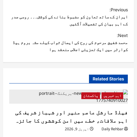
Previous:
ایران کے ساتھ تعاون کو مضبوط بنانے کی کوشش۔۔۔ روسی صدر
کے اہم بیان کی تفصیلات آگئیں
Next:
محمد شفیق مرحوم کی روح کی ایصال ثواب کیلے مشہ بروم ہیڈ
کوارٹر میں ایک تعزیتی اجلاس منعقد ہوا
Related Stories
اہم خبریں
پاکستان
فیلڈ مارشل عاصم منیر اور شہباز شریف کی
اہم ملاقات، خطے میں امن کوششوں کا جائزہ
Daily Rehbar
اپریل 9, 2026