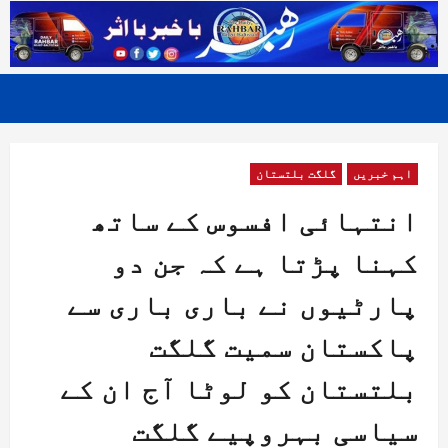
اہم خبریں
گلگت بلتستان
انتہائی افسوس کے ساتھ
کہنا پڑتا ہے کہ جن دو
پارٹیوں نے باری باری سے
پاکستان سمیت گلگت
بلتستان کو لوٹا آج ان کے
سیاسی بہروپیے گلگت