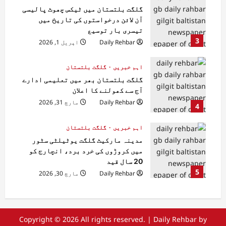
گلگت بلتستان میں ٹیکس چھوٹ پالیسی
آن لائن درخواستوں کی تاریخ میں
تیسری بار توسیع
3
Daily Rehbar
اپریل 1, 2026
اہم خبریں
گلگت بلتستان
گلگت بلتستان بھر میں تعلیمی ادارے
آج سے کھولنے کا اعلان
Daily Rehbar
مارچ 31, 2026
4
اہم خبریں
گلگت بلتستان
مدینہ مارکیٹ گلگت یوٹیلٹی سٹور
میں کروڑوں کی خرد برد، انچارج کو
20 سال قید
5
Daily Rehbar
مارچ 30, 2026
Copyright © 2026 All rights reserved.
|
Daily Rehbar
by