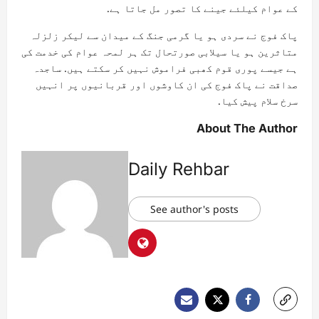
کے عوام کیلئے جینے کا تصور مل جاتا ہے.
پاک فوج نے سردی ہو یا گرمی جنگ کے میدان سے لیکر زلزلہ
متاثرین ہو یا سیلابی صورتحال تک ہر لمحہ عوام کی خدمت کی
ہے جیسے پوری قوم کھبی فراموش نہیں کر سکتے ہیں. ساجدہ
صداقت نے پاک فوج کی ان کاوشوں اور قربانیوں پر انہیں
سرخ سلام پیش کیا.
About The Author
Daily Rehbar
See author's posts