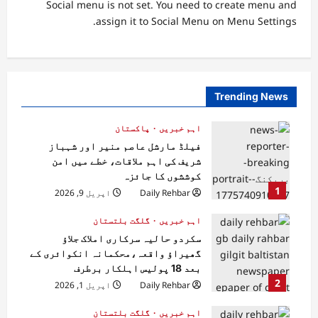
Social menu is not set. You need to create menu and
assign it to Social Menu on Menu Settings.
Trending News
اہم خبریں
پاکستان
فیلڈ مارشل عاصم منیر اور شہباز
شریف کی اہم ملاقات، خطے میں امن
کوششوں کا جائزہ
1
Daily Rehbar
اپریل 9, 2026
اہم خبریں
گلگت بلتستان
سکردو حالیہ سرکاری املاک جلاؤ
گھیراؤ واقعہ،محکمانہ انکوائری کے
بعد 18 پولیس اہلکار برطرف
2
Daily Rehbar
اپریل 1, 2026
اہم خبریں
گلگت بلتستان