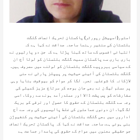
استور(اسپیشل رپورٹر) پاکستان تحریک انصاف گلگت
بلتستان کی سنئیر رہنما ساجدہ صداقت نے کہا ہے کہ
انتہائی افسوس کے ساتھ کہنا پڑتا ہے کہ جن دو پارٹیوں نے
باری باری سے پاکستان سمیت گلگت بلتستان کو لوٹا آج ان
کے سیاسی بہروپیے گلگت بلتستان کو لوٹنے میں مصروف ہیں.
گلگت بلتستان کی آئینی حیثیت پر پیپلز پارٹی نے منی
لاڑکانہ کا شوغلیہ نعرہ لگا کر عوام کو بیوقوف بنایا وہی
پر مسلم لیگ ن نے بھی جان بوجھ کر سرتاج عزیز کمیٹی کی
سفارشات کو پس پشت ڈالا اور عملدرآمد ہونے سے روکا. اسی
وجہ سے گلگت بلتستان کے حقوق کا حصول اور ترقی کو بریک
لگ گیا. ان دونوں جماعتوں کی غلط پالیسیوں کی وجہ سے آج
اداروں میں بھی گلگت بلتستان کی آئینی حیثیت پر کنفیوژن
بنی ہوئی ہے. ساجدہ صداقت نے کہا کہ پاکستان تحریک انصاف
جو حقیقی معنوں میں عوام کے حقوق کی پاسدار جماعت ہے