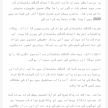
وہ وزیراعظم عمران خان، تحریک انصاف گلگت بلتستان کے
صدر سید جعفر شاہ، گورنر راجا جلال حسین مقپون، سنیئر
نائب صدر شاہ ناصر، سیکرٹری جنرل فتح اللہ کی قیادت میں
2020 میں ایسا نظام متعارف کرائے گی
جس سے گلگت بلتستان کی عوام کی محرومیوں کا ازالہ ہوگا.
پاکستان تحریک انصاف گلگت بلتستان کی پوری کابینہ اس
عزم کے ساتھ میدان میں آئی ہے کہ حقیقی معنوں میں عوام
کی نمائندگی کیسےکی جاتی ہے اس کا بہترین تصور دے سکیں.
انشاءاللہ بہت جلد گلگت بلتستان سے اندھیر نگری کا راج
ختم ہوگا اور روشنی کی نئی کرن نمودار ہوگی.
انہوں نے مزید کہا کہ گلگت بلتستان میں حالیہ زلزلے اور
برفباری سے ہونے والے نقصانات کے ازالے کیلئے لانگ ٹرم
پلاننگ کی جائے تاکہ آنے والے مستقبل میں عوام کی مشکلات
میں کمی لائی جا سکے.
ساجدہ صداقت نے پاک فوج کو خراج تحسین پیش کرتے ہوئے کہا
کہ جب سب ناکام ہوجاتے ہیں تو پاک فوج عوام کے مسیحا بن
کر لوگوں کی مدد کرتی ہے جس کی وجہ سے ان دور دراز علاقوں