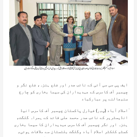
ایف پی سی سی آئی کے نائب صدر اور ضلع ہنزہ، ضلع نگر و
چیمبر آف کامرس کے عہدیداران کی سیما بخاری کو چارج
سنبھالنے پر مبارکباد
ٓاسلام آباد (پ،ر) فیڈرل پاکستان چیمبر آف کامرس انیڈ
انڈیسٹریر کے نائب صدر محمد علی قائد کے ہمراہ گلگت،
ہنزہ اور نگر چیمبر آف کامرس عہدیداران کا سیما بخاری
کسٹم کلکٹر اسلام آباد وگلگت بلتستان سے ملاقات ہوئی،