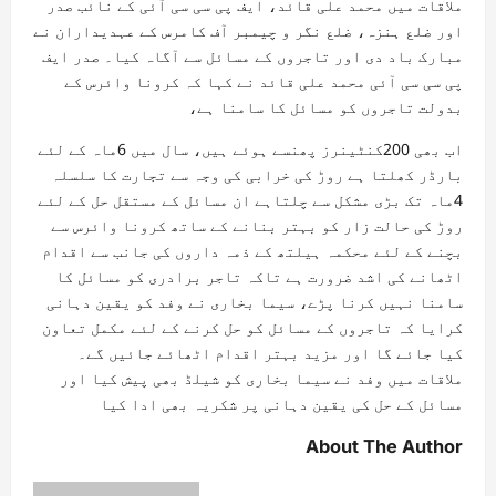
ملاقات میں محمد علی قائد، ایف پی سی سی آئی کے نائب صدر
اور ضلع ہنزہ، ضلع نگر و چیمبر آف کامرس کے عہدیداران نے
مبارک باد دی اور تاجروں کے مسائل سے آگاہ کیا۔ صدر ایف
پی سی سی آئی محمد علی قائد نے کہا کہ کرونا وائرس کے
بدولت تاجروں کو مسائل کا سامنا ہے،
اب بھی 200کنٹینرز پھنسے ہوئے ہیں، سال میں 6ماہ کے لئے
بارڈر کھلتا ہے روڑ کی خرابی کی وجہ سے تجارت کا سلسلہ
4ماہ تک بڑی مشکل سے چلتاہے ان مسائل کے مستقل حل کے لئے
روڑ کی حالت زار کو بہتر بنانے کے ساتھ کرونا وائرس سے
بچنے کے لئے محکمہ ہیلتھ کے ذمہ داروں کی جانب سے اقدام
اٹھانے کی اشد ضرورت ہے تاکہ تاجر برادری کو مسائل کا
سامنا نہیں کرنا پڑے، سیما بخاری نے وفد کو یقین دہانی
کرایا کہ تاجروں کے مسائل کو حل کرنے کے لئے مکمل تعاون
کیا جائے گا اور مزید بہتر اقدام اٹھائے جائیں گے۔
ملاقات میں وفد نے سیما بخاری کو شیلڈ بھی پیش کیا اور
مسائل کے حل کی یقین دہانی پر شکریہ بھی ادا کیا
About The Author