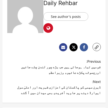
Daily Rehbar
See author's posts
Previous:
قومیں تباہ ہوجاتی ہیں جب بڑے چور لندن چلے جائیں
اورچھوٹے پکڑے جائیں، وزیراعظم
Next:
ڈیرن سیمی کو پاکستان کی اعزازی شہریت اور اعلیٰ سول
ایوارڈ دینے پر جاوید آفریدی بھی میدان میں آ گئے