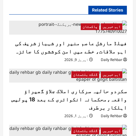
Related Stories
اہم خبریں
پاکستان
فیلڈ مارشل عاصم منیر اور شہباز شریف کی
اہم ملاقات، خطے میں امن کوششوں کا جائزہ
Daily Rehbar
اپریل 9, 2026
اہم خبریں
گلگت بلتستان
سکردو حالیہ سرکاری املاک جلاؤ گھیراؤ
واقعہ،محکمانہ انکوائری کے بعد 18 پولیس
اہلکار برطرف
Daily Rehbar
اپریل 1, 2026
اہم خبریں
گلگت بلتستان