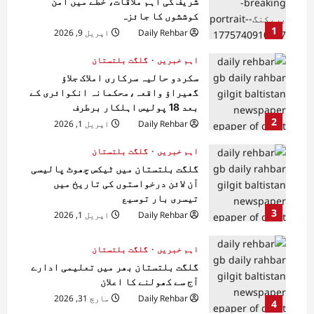
شریف کی اہم ملاقات، خطے میں امن
کوششوں کا جائزہ
1
Daily Rehbar
اپریل 9, 2026
اہم خبریں
گلگت بلتستان
سکردو حالیہ سرکاری املاک جلاؤ
گھیراؤ واقعہ،محکمانہ انکوائری کے
بعد 18 پولیس اہلکار برطرف
2
Daily Rehbar
اپریل 1, 2026
اہم خبریں
گلگت بلتستان
گلگت بلتستان میں ٹیکس چھوٹ پالیسی
آن لائن درخواستوں کی تاریخ میں
تیسری بار توسیع
3
Daily Rehbar
اپریل 1, 2026
اہم خبریں
گلگت بلتستان
گلگت بلتستان بھر میں تعلیمی ادارے
آج سے کھولنے کا اعلان
Daily Rehbar
مارچ 31, 2026
4