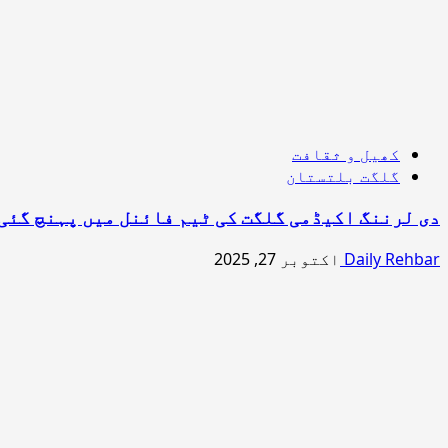
کھیل و ثقافت
گلگت بلتستان
دی لرننگ اکیڈمی گلگت کی ٹیم فائنل میں پہنچ گئی
Daily Rehbar
اکتوبر 27, 2025