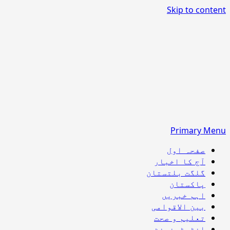
Skip to content
Primary Menu
صفحہ اول
آج کا اخبار
گلگت بلتستان
پاکستان
اہم خبریں
بین الاقوامی
تعلیم و صحت
انٹرٹینمنٹ