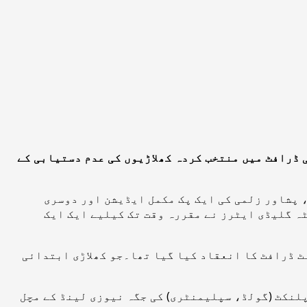
دائی ڈرافٹ میں منتخب کردہ کھلاڑیوں کی عدم دستیابی کے
 پشاور زلمی کی ایک پک مکمل ایڈیشن اور دوسری
ہ گلیڈی ایٹرز نے مقررہ وقت تک کیلیے ایک ایک
پلیسمنٹ ڈرافٹ کا انعقاد کیا گیا تھا۔جو کھلاڑی ابتدائی
2تبدیلیاں کی ہیں۔ اس سلسلے میں لیام پلنکٹ (گولڈ، سپلیمنٹری) کی جگہ نیوزی لینڈ کے مچل