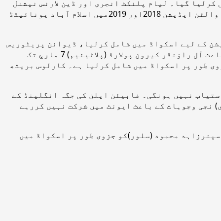
 کرلیا گیا۔ لیام پلنکٹ انجری اور ڈین لارنس نیشنل
ڈیوٹی کے باعث کراچی کنگز کو دستیاب نہیں ہوں گے۔مچل میکلینگن گذشتہ ایڈیشن میں لاہور قلندرز جبکہ چیڈوک والٹن ایڈیشن 2018اور 2019میں اسلام آباد یونائیٹڈ
یشن کے لیے اسکواڈ میں شامل کرلیا، ڈیوائن پریٹوریس
بھی نیشنل ڈیوٹی کے باعث پشاور زلمی کو دستیاب نہیں ہونگی۔ ویسٹ انڈیز اور سری لنکا کے درمیان سیریز کے باعث آل راؤنڈر کیرون پولارڈ (پلاٹینیم) 7 مارچ تک
زوی طور پر اسکواڈ میں شامل کرلیا ہے۔ کارلوس بریتھ
دستیاب نہیں ہونگی۔ فابیئن ایلن کی جگہ انگلینڈ کے
 نجی وجوہات کے باعث ایونٹ میں شرکت نہیں کررہے
منٹری) کی جگہ لیگ اسپنرزاہد محمود (سلور)کو جزوی طور پر اسکواڈ میں