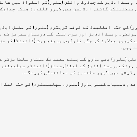
ہ ویسٹ انڈیز کے چیڈوک والٹن (سلور)کو اسکواڈ میں شامل
ر) کی جگہ انگلینڈ کے لوئس گریگری (سلور) کو مکمل ایڈ
ے کیرون پولارڈ کی جگہ کارلوس بریتھ ویٹ (ڈائمنڈ) کو ج
ے ہیں۔
یلن (سلور) بھی مارچ کے پہلے ہفتے تک ملتان سلطانزکو 
ہ ہونگے۔ویسٹ انڈیز کے لینڈل سمنز(ڈائمنڈ، سپلیمنٹری)
 ایڈیشن میں لاہور قلندرز کی نمائندگی کرینگے۔
ایٹرز نے نیشنل ڈیوٹی کے باعث 7 مارچ تک عدم دستیاب کیمو پاول (سلور، سپلی