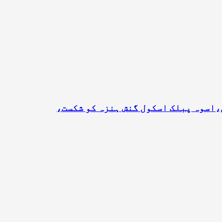
،اسوہ پبلک اسکول گنش ہنزہ کو شکست،