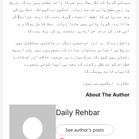
سینٹی گریڈ کے لگ بھگ ہے، جس کا واحد مطلب یہی ہے کہ مریخ
پر زیرِ سطح پانی حد سے زیادہ نمکین ہے کیونکہ نمک ہی کی
وجہ سے پانی کا نقطہ انجماد (برف بننے کا درجہ حرارت) گر
جاتا ہے۔ گویا پانی میں جتنا زیادہ نمک شامل ہوگا، وہ
اسی قدر کم درجہ حرارت پر منجمد ہو کر برف بنے گا۔
واضح رہے کہ یہ اور اس جیسی دیگر دریافتیں مستقبل میں
مریخ پر انسانی بستیاں بسانے کے منصوبوں میں بڑی اہمیت
رکھتی ہیں کیونکہ سرخ سیارے پر موجود حالات اور خدشات و
خطرات کو مدنظر رکھنے کے بعد ہی ایسا کوئی منصوبے
کامیاب ثابت ہوسکے گا۔
بشکریہ ایکسپریس نیوز
About The Author
Daily Rehbar
See author's posts