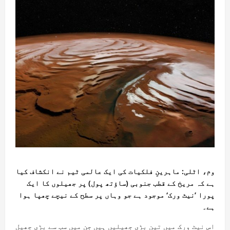
وم، اٹلی:
ماہرینِ فلکیات کی ایک عالمی ٹیم نے انکشاف کیا
ہے کہ مریخ کے قطب جنوبی (ساؤتھ پول) پر جھیلوں کا ایک
پورا ’نیٹ ورک‘ موجود ہے جو وہاں پر سطح کے نیچے چھپا ہوا
ہے۔
اس نیٹ ورک میں تین بڑی جھیلیں ہیں جن میں سب سے بڑی جھیل