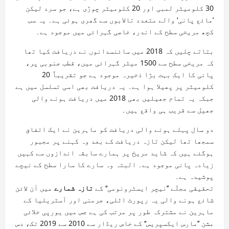
30 کلومیٹر لمبی اور 20 کلومیٹر چوڑی ہے، جو سرد لیکن
’مائع پانی‘ والے متعدد تالابوں سے گھری ہوئی ہے۔ یہ سب
کچھ مریخی سطح کے اندر، خاصی گہرائی میں موجود ہے۔
بتاتے چلیں کہ 2018 میں سائنسدانوں نے دریافت کیا تھا
کہ مریخی سطح سے 1500 میٹر گہرائی میں، قطب جنوبی پر،
پانی کا ایک بہت بڑا ذخیرہ موجود ہے جو تقریباً 20
کلومیٹر پر پھیلا ہوا ہے۔ یہ دریافت بھی اسی تسلسل میں ہے
جبکہ یہ تمام جھیلیں بھی 2018 میں دریافت ہونے والی
جھیل سے قریب ہی واقع ہیں۔
دو سال پہلے ہونے والی دریافت کو ماہرین نے ایک اتفاق
سمجھا تھا لیکن تازہ دریافت کے بعد وہ کہنے پر مجبور
ہوگئے ہیں کہ شاید مریخ پر ہمارے سابقہ اندازوں سے کہیں
زیادہ پانی موجود ہے۔ البتہ وہ سارے کا سارا سطح کے نیچے
پوشیدہ ہے۔
تحقیقی مجلّے ’’نیچر ایسٹرونومی‘‘ کے
تازہ شمارے
میں آن لائن
شائع ہونے والی یہ رپورٹ اٹلی، جرمنی اور آسٹریلیا کے
ماہرین نے مشترکہ طور پر مرتب کی ہے جس میں یورپی خلائی
مشن ’’مارس ایکسپریس‘‘ کے خاص ریڈار سے 2010 سے 2019 تک، دس