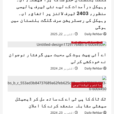
وہیکل درآمدات کے لیے نئی ٹیرف پالیسی
منظور، 2403 ٹیرف لائنز پر اتفاق، ای۔
وہیکل کی رجسٹریشن صرف گلگت بلتستان میں
ہوگی
Daily Rehbar
اکتوبر 22, 2025
سائنس و ٹیکنالوجی
اے آئی چیٹ بوٹ کی محبت میں گرفتار نوجوان
نے خودکشی کرلی
Daily Rehbar
اکتوبر 24, 2024
سائنس و ٹیکنالوجی
ٹک ٹاک کا پی ٹی اے کے ساتھ مل کر ڈیجیٹل
سیفٹی مقابلہ منعقد کرنے کا اعلان
Daily Rehbar
اکتوبر 23, 2024