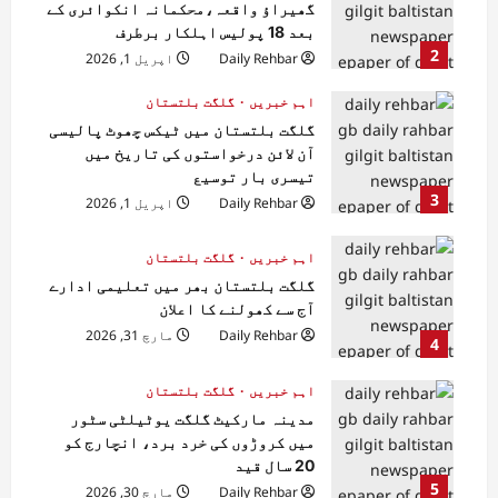
گھیراؤ واقعہ،محکمانہ انکوائری کے
بعد 18 پولیس اہلکار برطرف
2
Daily Rehbar
اپریل 1, 2026
اہم خبریں
گلگت بلتستان
گلگت بلتستان میں ٹیکس چھوٹ پالیسی
آن لائن درخواستوں کی تاریخ میں
تیسری بار توسیع
3
Daily Rehbar
اپریل 1, 2026
اہم خبریں
گلگت بلتستان
گلگت بلتستان بھر میں تعلیمی ادارے
آج سے کھولنے کا اعلان
Daily Rehbar
مارچ 31, 2026
4
اہم خبریں
گلگت بلتستان
مدینہ مارکیٹ گلگت یوٹیلٹی سٹور
میں کروڑوں کی خرد برد، انچارج کو
20 سال قید
5
Daily Rehbar
مارچ 30, 2026