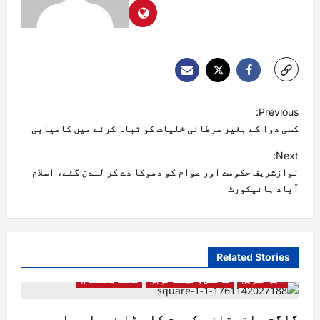
Previous:
کسی دوا کے بغیر سرطانی خلیات کو تباہ کرنے میں کامیابی
Next:
نوازشریف حکومت اور عوام کو دھوکا دے کر لندن گئے، اسلام
آباد ہائیکورٹ
Related Stories
اہم خبریں
سائنس و ٹیکنالوجی
گلگت بلتستان
گلگت بلتستان حکومت کا بڑا فیصلہ، ای۔