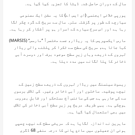
سال کے دوران حاصل شدہ ڈیٹا کا تجزیہ کیا گیا ہے۔
یورپی خلائی ایجنسی (ای ایس اے) کا یہ مشن ایک مصنوعی
سیارچے کے طور پر گزشتہ سترہ سال سے مریخ کے گرد چکر لگا
رہا ہے اور اس سرخ سیارے کے اسرار ہم پر آشکار کر رہا ہے۔
مارس ایکسپریس کا یہ ریڈار، جسے مختصراً ’’مارسس‘‘ (MARSIS)
کہا جاتا ہے، مریخ کی سطح سے ٹکرا کر پلٹنے والی ریڈار
لہروں کے ذریعے وہاں زیرِ سطح موجود برف اور دوسرے آبی
ذخائر کا پتا لگانے میں مدد دیتا ہے۔
ریموٹ سینسنگ میں ریڈار لہروں کے ذریعے سطح زمین کے
نیچے پوشیدہ ساختوں اور آبی ذخائر وغیرہ کی تلاش برسوں
سے کی جارہی ہے جس کی سائنس آج مستحکم اور قابلِ بھروسہ
ہوچکی ہے۔ یہی طریقہ مریخ پر زیرِ سطح آبی ذخائر کی تلاش
میں بھی استعمال کیا گیا ہے۔
ماہرین نے اندازہ لگایا ہے کہ مریخی سطح کے نیچے چھپی
ہوئی ان جھیلوں میں مائع پانی کا درجہ منفی 68 ڈگری