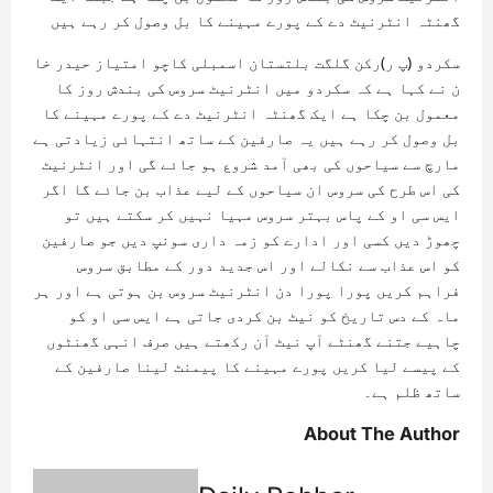
گھنٹہ انٹرنیٹ دے کے پورے مہینے کا بل وصول کر رہے ہیں
سکردو (پ ر)رکن گلگت بلتستان اسمبلی کاچو امتیاز حیدر خا
ن نے کہا ہے کہ سکردو میں انٹرنیٹ سروس کی بندش روز کا
معمول بن چکا ہے ایک گھنٹہ انٹرنیٹ دے کے پورے مہینے کا
بل وصول کر رہے ہیں یہ صارفین کے ساتھ انتہائی زیادتی ہے
مارچ سے سیاحوں کی بھی آمد شروع ہو جائے گی اور انٹرنیٹ
کی اس طرح کی سروس ان سیاحوں کے لیے عذاب بن جائے گا اگر
ایس سی او کے پاس بہتر سروس مہیا نہیں کر سکتے ہیں تو
چھوڑ دیں کسی اور ادارے کو زمہ داری سونپ دیں جو صارفین
کو اس عذاب سے نکالے اور اس جدید دور کے مطابق سروس
فراہم کریں پورا پورا دن انٹرنیٹ سروس بن ہوتی ہے اور ہر
ماہ کے دس تاریخ کو نیٹ بن کردی جاتی ہے ایس سی او کو
چاہیے جتنے گھنٹے آپ نیٹ آن رکھتے ہیں صرف انہی گھنٹوں
کے پیسے لیا کریں پورے مہینے کا پیمنٹ لینا صارفین کے
ساتھ ظلم ہے۔
About The Author