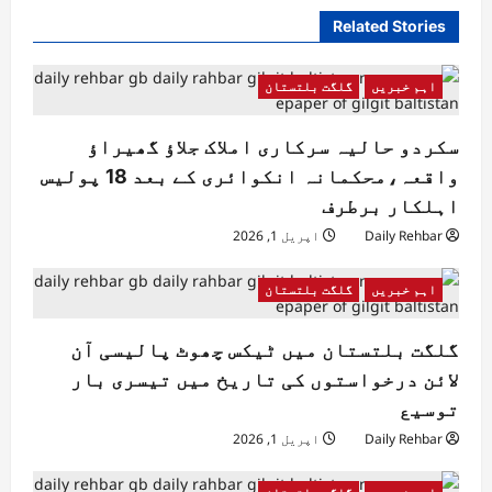
Related Stories
اہم خبریں
گلگت بلتستان
سکردو حالیہ سرکاری املاک جلاؤ گھیراؤ
واقعہ،محکمانہ انکوائری کے بعد 18 پولیس
اہلکار برطرف
Daily Rehbar
اپریل 1, 2026
اہم خبریں
گلگت بلتستان
گلگت بلتستان میں ٹیکس چھوٹ پالیسی آن
لائن درخواستوں کی تاریخ میں تیسری بار
توسیع
Daily Rehbar
اپریل 1, 2026