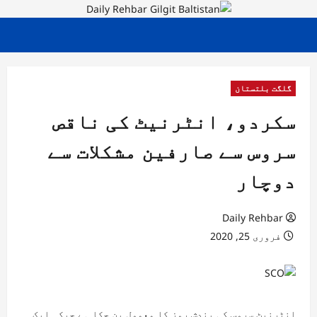
گلگت بلتستان
سکردو، انٹرنیٹ کی ناقص
سروس سے صارفین مشکلات سے
دوچار
Daily Rehbar
فروری 25, 2020
انٹرنیٹ سروس کی بندش روز کا معمول بن چکا ہے جبکہ ایک