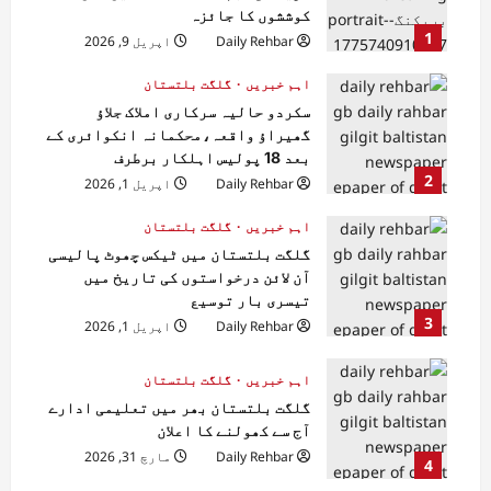
کوششوں کا جائزہ
1
Daily Rehbar
اپریل 9, 2026
اہم خبریں
گلگت بلتستان
سکردو حالیہ سرکاری املاک جلاؤ
گھیراؤ واقعہ،محکمانہ انکوائری کے
بعد 18 پولیس اہلکار برطرف
2
Daily Rehbar
اپریل 1, 2026
اہم خبریں
گلگت بلتستان
گلگت بلتستان میں ٹیکس چھوٹ پالیسی
آن لائن درخواستوں کی تاریخ میں
تیسری بار توسیع
3
Daily Rehbar
اپریل 1, 2026
اہم خبریں
گلگت بلتستان
گلگت بلتستان بھر میں تعلیمی ادارے
آج سے کھولنے کا اعلان
Daily Rehbar
مارچ 31, 2026
4